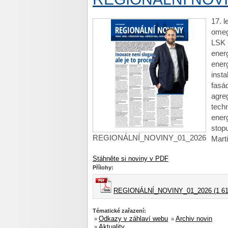
17. l
omeg
LSK 
ener
energ
insta
fasád
agreg
techn
energ
stopu
REGIONÁLNÍ_NOVINY_01_2026
Mart
Stáhněte si noviny v PDF
Přílohy:
REGIONÁLNÍ_NOVINY_01_2026 (1 61
Tématické zařazení:
Odkazy v záhlaví webu
Archiv novin
»
»
Aktuality
»