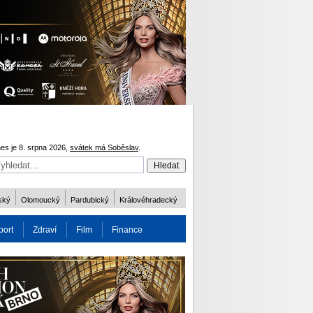
es je 8. srpna 2026,
svátek má Soběslav
.
ský
Olomoucký
Pardubický
Královéhradecký
port
Zdraví
Film
Finance
obnost
Více
ODM 2016