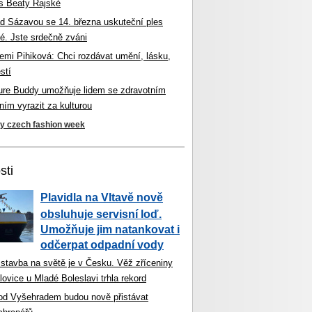
s Beaty Rajské
d Sázavou se 14. března uskuteční ples
é. Jste srdečně zváni
mi Pihiková: Chci rozdávat umění, lásku,
stí
ture Buddy umožňuje lidem se zdravotním
ím vyrazit za kulturou
ky czech fashion week
sti
Plavidla na Vltavě nově
obsluhuje servisní loď.
Umožňuje jim natankovat i
odčerpat odpadní vody
 stavba na světě je v Česku. Věž zříceniny
ovice u Mladé Boleslavi trhla rekord
od Vyšehradem budou nově přistávat