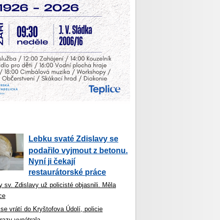
Lebku svaté Zdislavy se
podařilo vyjmout z betonu.
Nyní ji čekají
restaurátorské práce
 sv. Zdislavy už policisté objasnili. Měla
ce
se vrátí do Kryštofova Údolí, policie
razy vypátrala