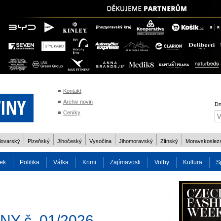
Kontakt
Archiv novin
Dn
Ceníky
lovarský
Plzeňský
Jihočeský
Vysočina
Jihomoravský
Zlínský
Moravskoslez
ek
Politika
Válka
Krimi
Zajímavosti
Volby
Kultura
S
2014
Reality
Cestování
Volby 2013
Technika
Charita
Os
Y č. 01/2026