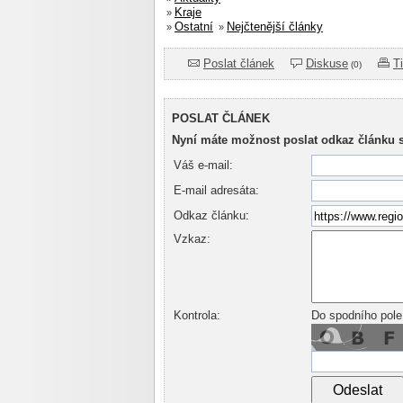
Kraje
»
Ostatní
Nejčtenější články
»
»
Poslat článek
Diskuse
T
(0)
POSLAT ČLÁNEK
Nyní máte možnost poslat odkaz článku 
Váš e-mail:
E-mail adresáta:
Odkaz článku:
Vzkaz:
Kontrola:
Do spodního pole