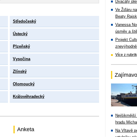
Dvacátý ple
Ve Žďáru na
Beaty Rajsk
Středočeský
Vanessa Noe
úsměv a ště
Ústecký
Projekt Cul
Plzeňský
znevýhodněn
Více z rubri
Vysočina
Zlínský
Zajímavo
Olomoucký
Královéhradecký
Nejšikmější
hradu Michal
Anketa
Na Vltavě p