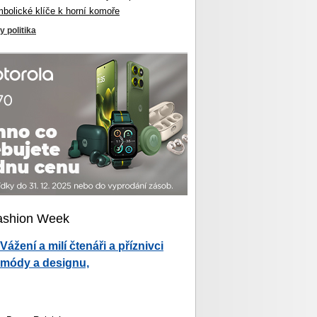
mbolické klíče k horní komoře
y politika
ashion Week
Vážení a milí čtenáři a příznivci
módy a designu,