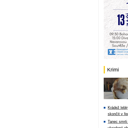
Krimi
Krádež lebky
skončit v ře
Tanec smrti 
ukradené ob