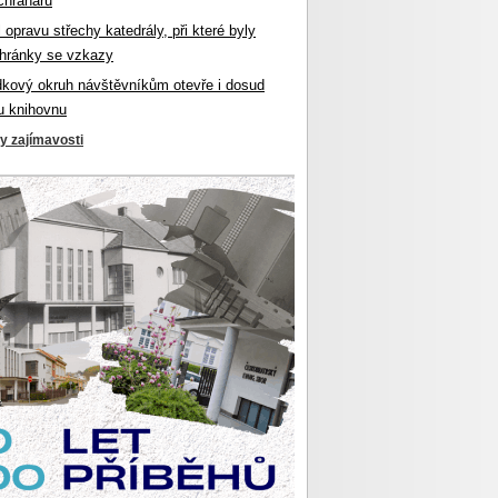
chranářů
l opravu střechy katedrály, při které byly
hránky se vzkazy
dkový okruh návštěvníkům otevře i dosud
u knihovnu
ky zajímavosti