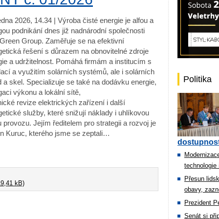
edna 2026, 14.34 | Výroba čisté energie je alfou a
ou podnikání dnes již nadnárodní společnosti
Green Group. Zaměřuje se na efektivní
getická řešení s důrazem na obnovitelné zdroje
ie a udržitelnost. Pomáhá firmám a institucím s
lací a využitím solárních systémů, ale i solárních
Politika
 a skel. Specializuje se také na dodávku energie,
aci výkonu a lokální sítě,
ické revize elektrických zařízení i další
etické služby, které snižují náklady i uhlíkovou
 provozu. Jejím ředitelem pro strategii a rozvoj je
in Kuruc, kterého jsme se zeptali…
dostupnost
Modernizace
technologie 
Přesun lids
9,41 kB)
obavy, zazn
Prezident Pe
Senát si př