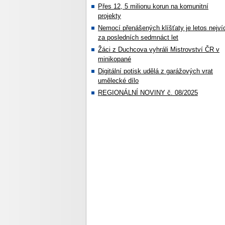
Přes 12, 5 milionu korun na komunitní
projekty
Nemocí přenášených klíšťaty je letos nejví
za posledních sedmnáct let
Žáci z Duchcova vyhráli Mistrovství ČR v
minikopané
Digitální potisk udělá z garážových vrat
umělecké dílo
REGIONÁLNÍ NOVINY č. 08/2025