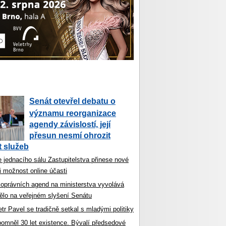
Senát otevřel debatu o
významu reorganizace
agendy závislostí, její
přesun nesmí ohrozit
 služeb
 jednacího sálu Zastupitelstva přinese nové
i možnost online účasti
koprávních agend na ministerstva vyvolává
ělo na veřejném slyšení Senátu
tr Pavel se tradičně setkal s mladými politiky
ipomněl 30 let existence. Bývalí předsedové