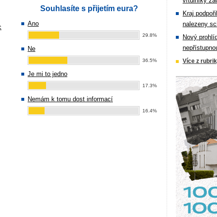
vrtulníky zá
Souhlasíte s přijetím eura?
Kraj podpoři
Ano
nalezeny sc
c
29.8%
Nový prohlí
nepřístupno
Ne
36.5%
Více z rubri
Je mi to jedno
17.3%
Nemám k tomu dost informací
16.4%