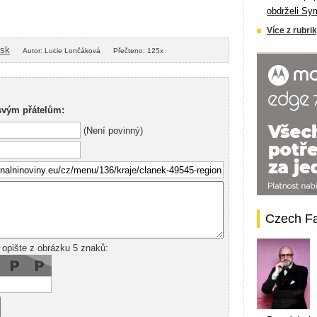
obdrželi Sy
Více z rubrik
isk
Autor: Lucie Lončáková
Přečteno: 125x
svým přátelům:
(Není povinný)
Czech F
 opište z obrázku 5 znaků: