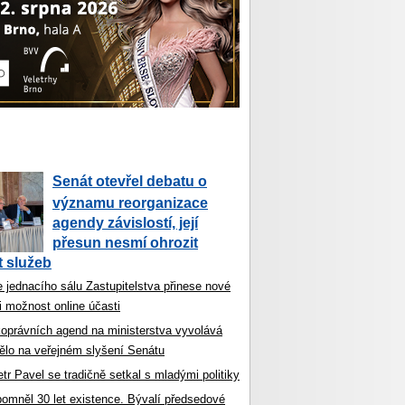
Senát otevřel debatu o
významu reorganizace
agendy závislostí, její
přesun nesmí ohrozit
 služeb
 jednacího sálu Zastupitelstva přinese nové
i možnost online účasti
koprávních agend na ministerstva vyvolává
ělo na veřejném slyšení Senátu
tr Pavel se tradičně setkal s mladými politiky
ipomněl 30 let existence. Bývalí předsedové