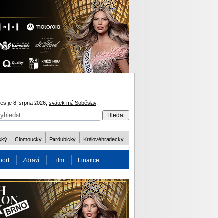
es je 8. srpna 2026,
svátek má Soběslav
.
ský
Olomoucký
Pardubický
Královéhradecký
port
Zdraví
Film
Finance
obnost
Více
ODM 2016