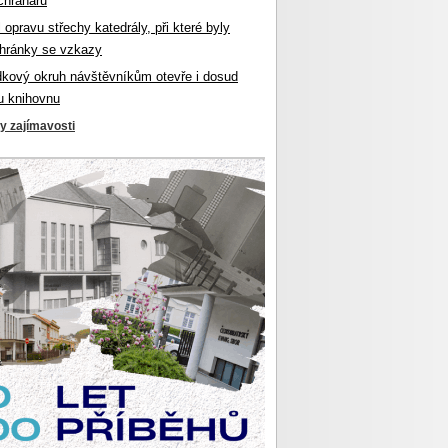
chranářů
l opravu střechy katedrály, při které byly
hránky se vzkazy
dkový okruh návštěvníkům otevře i dosud
u knihovnu
ky zajímavosti