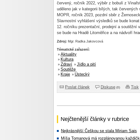
červený, ročník 2022, výběr z bobulí z Vinař
uděleno jak v kategorii bílých, tak červených
MOPR, ročník 2023, pozdní sběr z Žernosecké
Slavnostní vyhlášení výsledků se bude konat
12. ročníku prezentační, prodejní a soutěžní
se bude na Hradě Litoměřice a na nádvoří hra
Zdroj:
Mgr. Radka Jakovcová
Tématické zařazení:
Aktuality
»
Kultura
»
Zdraví
Jídlo a pití
»
»
Soutěže
»
Kraje
Ústecký
»
»
Poslat článek
Diskuse
Tisk
(0)
Nejčtenější články v rubrice
Nejkrásnější Češkou se stala Miriam Sais
Míša Tomanová má rozplánovanou každičk