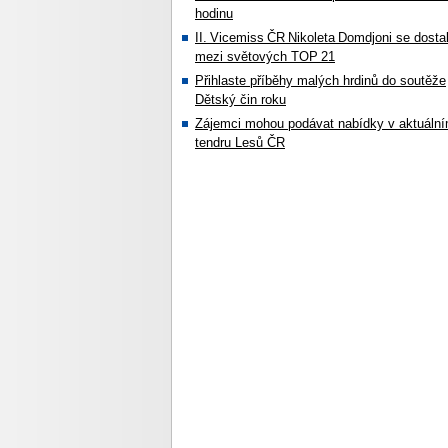
hodinu
II. Vicemiss ČR Nikoleta Domdjoni se dosta
mezi světových TOP 21
Přihlaste příběhy malých hrdinů do soutěže
Dětský čin roku
Zájemci mohou podávat nabídky v aktuáln
tendru Lesů ČR