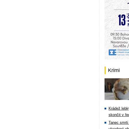
Krimi
Krádež lebky
skončit v ře
Tanec smrti 
ukradené ob