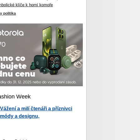
mbolické klíče k horní komoře
y politika
ashion Week
Vážení a milí čtenáři a příznivci
módy a designu,