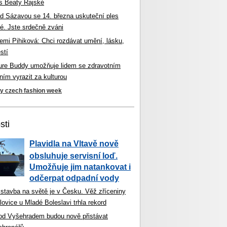
s Beaty Rajské
d Sázavou se 14. března uskuteční ples
é. Jste srdečně zváni
mi Pihiková: Chci rozdávat umění, lásku,
stí
ture Buddy umožňuje lidem se zdravotním
ím vyrazit za kulturou
ky czech fashion week
sti
Plavidla na Vltavě nově
obsluhuje servisní loď.
Umožňuje jim natankovat i
odčerpat odpadní vody
 stavba na světě je v Česku. Věž zříceniny
ovice u Mladé Boleslavi trhla rekord
od Vyšehradem budou nově přistávat