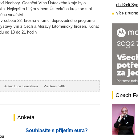
ství Nechory. Ocenění Víno Ústeckého kraje bylo
obdrželi Sy
 vín. Nejlepším bílým vínem Ústeckého kraje se stal
Více z rubrik
ho vinařství.
 v sobotu 22. března v rámci doprovodného programu
 výstavy vín z Čech a Moravy Litoměřický hrozen. Konat
du od 13 do 21 hodin
Autor: Lucie Lončáková
Přečteno: 240x
Czech F
Anketa
Souhlasíte s přijetím eura?
ou