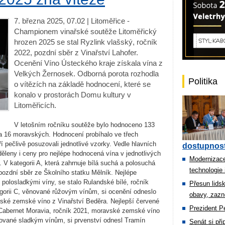
7. března 2025, 07.02 | Litoměřice -
Championem vinařské soutěže Litoměřický
hrozen 2025 se stal Ryzlink vlašský, ročník
2022, pozdní sběr z Vinařství Lahofer.
Ocenění Víno Ústeckého kraje získala vína z
Velkých Žernosek. Odborná porota rozhodla
Politika
o vítězích na základě hodnocení, které se
konalo v prostorách Domu kultury v
Litoměřicích.
V letošním ročníku soutěže bylo hodnoceno 133
 a 16 moravských. Hodnocení probíhalo ve třech
í pečlivě posuzovali jednotlivé vzorky. Vedle hlavních
dostupnost
leny i ceny pro nejlépe hodnocená vína v jednotlivých
Modernizace
. V kategorii A, která zahrnuje bílá suchá a polosuchá
technologie 
 pozdní sběr ze Školního statku Mělník. Nejlépe
polosladkými víny, se stalo Rulandské bílé, ročník
Přesun lids
egorii C, věnované růžovým vínům, si ocenění odneslo
obavy, zazn
vské zemské víno z Vinařství Beděra. Nejlepší červené
Prezident Pe
l Cabernet Moravia, ročník 2021, moravské zemské víno
nované sladkým vínům, si prvenství odnesl Tramín
Senát si př