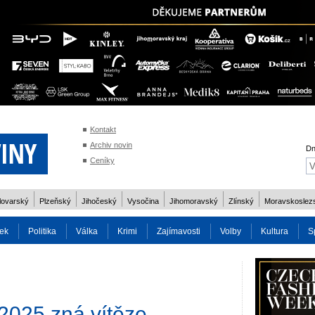
Kontakt
Archiv novin
Dn
Ceníky
lovarský
Plzeňský
Jihočeský
Vysočina
Jihomoravský
Zlínský
Moravskoslez
ek
Politika
Válka
Krimi
Zajímavosti
Volby
Kultura
S
2014
Reality
Cestování
Volby 2013
Technika
Charita
Os
2025 zná vítěze