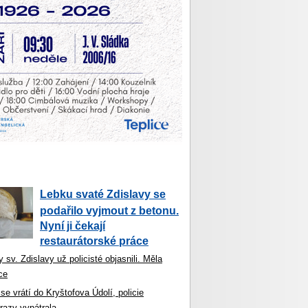
Lebku svaté Zdislavy se
podařilo vyjmout z betonu.
Nyní ji čekají
restaurátorské práce
 sv. Zdislavy už policisté objasnili. Měla
ce
se vrátí do Kryštofova Údolí, policie
razy vypátrala