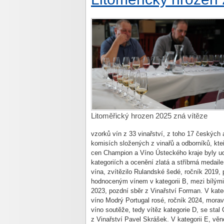
Litoměřický hrozen 2025 zná vítěze
vzorků vín z 33 vinařství, z toho 17 českých
komisích složených z vinařů a odborníků, kteř
cen Champion a Víno Ústeckého kraje byly udě
kategoriích a ocenění zlatá a stříbrná medaile
vína, zvítězilo Rulandské šedé, ročník 2019,
hodnoceným vínem v kategorii B, mezi bílými 
2023, pozdní sběr z Vinařství Forman. V kat
víno Modrý Portugal rosé, ročník 2024, mora
víno soutěže, tedy vítěz kategorie D, se sta
z Vinařství Pavel Skrášek. V kategorii E, vě