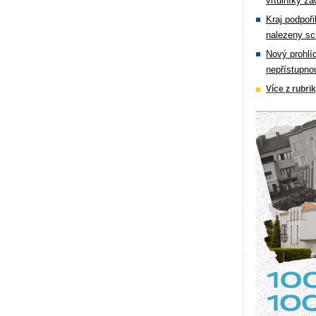
vrtulníky zá
Kraj podpoři
nalezeny sc
Nový prohlí
nepřístupno
Více z rubri