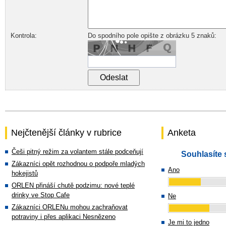
Kontrola:
Do spodního pole opište z obrázku 5 znaků:
Nejčtenější články v rubrice
Anketa
Češi pitný režim za volantem stále podceňují
Souhlasíte 
Zákazníci opět rozhodnou o podpoře mladých
Ano
hokejistů
ORLEN přináší chutě podzimu: nové teplé
drinky ve Stop Cafe
Ne
Zákazníci ORLENu mohou zachraňovat
potraviny i přes aplikaci Nesnězeno
Je mi to jedno