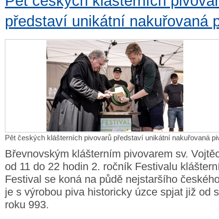
Pět českých klášterních pivova
představí unikátní nakuřovaná 
Pět českých klášterních pivovarů představí unikátní nakuřovaná pi
Břevnovským klášterním pivovarem sv. Vojtě
od 11 do 22 hodin 2. ročník Festivalu kláštern
Festival se koná na půdě nejstaršího českého 
je s výrobou piva historicky úzce spjat již od
roku 993.