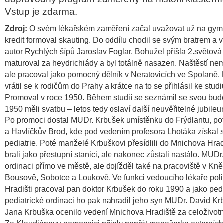
Vstup je zdarma.
Zdroj:
O svém lékařském zaměření začal uvažovat už na gymn
kredit formoval skauting. Do oddílu chodil se svým bratrem a v
autor Rychlých šípů Jaroslav Foglar. Bohužel přišla 2.světová
maturoval za heydrichiády a byl totálně nasazen. Naštěstí n
ale pracoval jako pomocný dělník v Neratovicích ve Spolaně. 
vrátil se k rodičům do Prahy a krátce na to se přihlásil ke studi
Promoval v roce 1950. Během studií se seznámil se svou bud
1950 měli svatbu – letos tedy oslaví další neuvěřitelné jubileu
Po promoci dostal MUDr. Krbušek umístěnku do Frýdlantu, poté
a Havlíčkův Brod, kde pod vedením profesora Lhotáka získal s
pediatrie. Poté manželé Krbuškovi přesídlili do Mnichova Hrad
brali jako přestupní stanici, ale nakonec zůstali nastálo. MUDr.
ordinaci přímo ve městě, ale dojížděl také na pracoviště v K
Bousově, Sobotce a Loukově. Ve funkci vedoucího lékaře poli
Hradišti pracoval pan doktor Krbušek do roku 1990 a jako ped
pediatrické ordinaci ho pak nahradil jeho syn MUDr. David Kr
Jana Krbuška ocenilo vedení Mnichova Hradiště za celoživotn