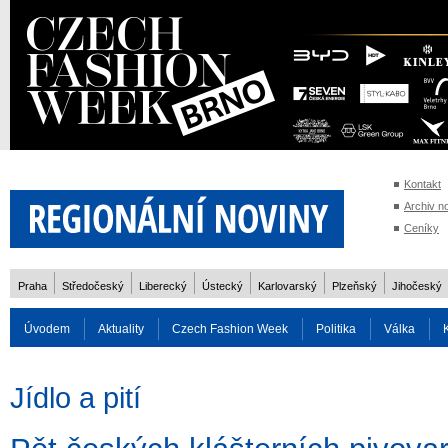
Kontakt
Archiv n
Ceníky
Praha
Středočeský
Liberecký
Ústecký
Karlovarský
Plzeňský
Jihočeský
Úvodem
Aktuality
Czech Fashion Week
Politika
Válka
Auto
Doprava
Zvířata
ZOH Soči 2014
Reality
Cestován
Jídlo a pití
Rozhovory