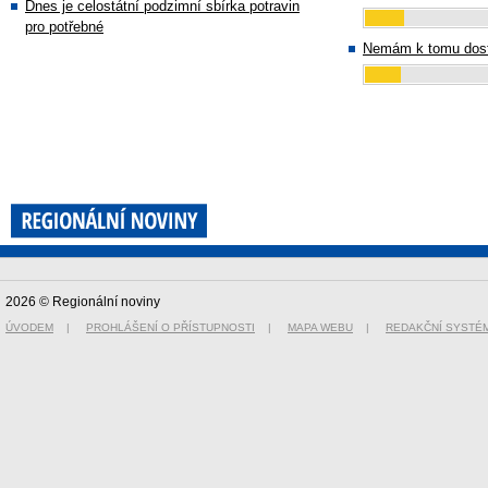
Dnes je celostátní podzimní sbírka potravin
pro potřebné
Nemám k tomu dost
2026 © Regionální noviny
ÚVODEM
|
PROHLÁŠENÍ O PŘÍSTUPNOSTI
|
MAPA WEBU
|
REDAKČNÍ SYSTÉ