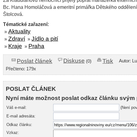
Za Klaudiánovu nemocnici přijely popřát manažerka externích
Bc. Hana Homoláčová a emeritní primářka Dětského oddělen
Štolcová.
Tématické zařazení:
Aktuality
»
Zdraví
Jídlo a pití
»
»
Kraje
Praha
»
»
Diskuse
Poslat článek
Tisk
Autor: L
(0)
Přečteno: 179x
POSLAT ČLÁNEK
Nyní máte možnost poslat odkaz článku svým 
Váš e-mail:
(Není pov
E-mail adresáta:
Odkaz článku:
Vzkaz: