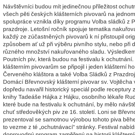
Návštěvníci budou mít jedinečnou příležitost ochut
všech pěti českých klášterních pivovarů na jednom 
spolupráce vznikla díky programu Volba sládků z 
prazdroje.
Letošní ročník spojuje tematika nakuřo
každý ze zúčastněných pivovarů k ní přistoupil ori
způsobem ať už při výběru pivního stylu, nebo při
různého množství nakuřovaného sladu. Výsledke
Poutních piv, která budou na festivalu k ochutnání
klášterním pivovarům se připojil i jeden klášterní h
Červeného kláštora a také Volba Sládků z Prazdroj
Domácí Břevnovský klášterní pivovar sv. Vojtěcha
dopředu navařil historický speciál podle receptury 
knihy Tadeáše Hájka z Hájku, osobního lékaře Rudol
které bude na festivalu k ochutnání, by mělo návště
chuť středověkých piv ze 16. století. Loni se Břev
prezentoval se samotnou výrobou tohoto piva během
to vezme z té „ochutnávací“ stránky. Festival nabí
doprovodný program zaměřený na historii klášterní