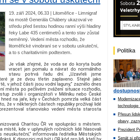
19. září 2024, 06.33 | Litoměřice - Limnigraf
na mostě Generála Chábery ukazoval ve
středu před šestou hodinou ranní výši hladiny
řeky Labe 435 centimetrů a tento stav zůstal
neměnný. Vedení města rozhodlo, že
litoměřické vinobraní se v sobotu uskuteční,
Politika
a to s charitativním podtextem.
Je však zřejmé, že voda se do koryta bude
vracet jen pomalu a návrat do normálního
stavu potrvá řadu dní. „Uzavřeli jsme
ré je ze dvou třetin zaplaveno. Stejně jako
tě, v jehož části jsou vodní laguny,“ zaznělo dnes
ní města po pečlivém zvážení situace rozhodlo,
dostupnost
tup zvolili i organizátoři v Mělníku nebo České
 hned na jaře, kdy v Čechách pomrzla velká část
Modernizace
sto, že v některých částech republiky prožívají lidé
technologie 
“ prezentoval stanovisko vedení města starosta
Přesun lids
obavy, zazn
ganizovaná Charitou ČR ve spolupráci s městem.
 místě, kde v uplynulých ročnících lidé hlasovali
Prezident Pe
os neuskuteční,“ informovala ředitelka Městských
Senát si př
okrá. K dispozici má být i QR kód pro lidi, kteří by