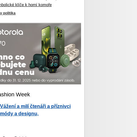
mbolické klíče k horní komoře
y politika
ashion Week
Vážení a milí čtenáři a příznivci
módy a designu,