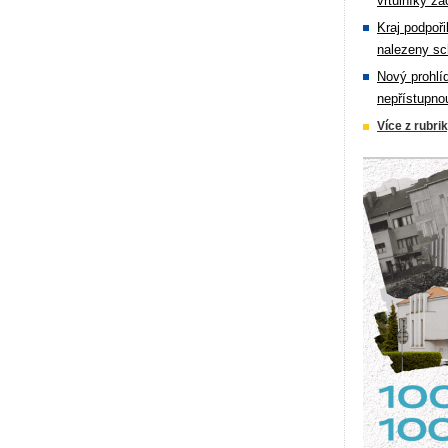
vrtulníky zá
Kraj podpoři
nalezeny sc
Nový prohlí
nepřístupno
Více z rubri