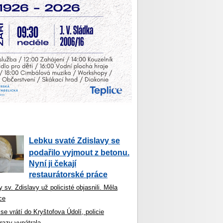
Lebku svaté Zdislavy se
podařilo vyjmout z betonu.
Nyní ji čekají
restaurátorské práce
 sv. Zdislavy už policisté objasnili. Měla
ce
se vrátí do Kryštofova Údolí, policie
razy vypátrala