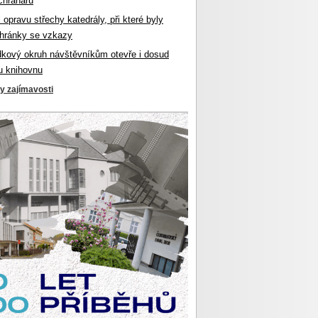
chranářů
l opravu střechy katedrály, při které byly
hránky se vzkazy
dkový okruh návštěvníkům otevře i dosud
u knihovnu
ky zajímavosti