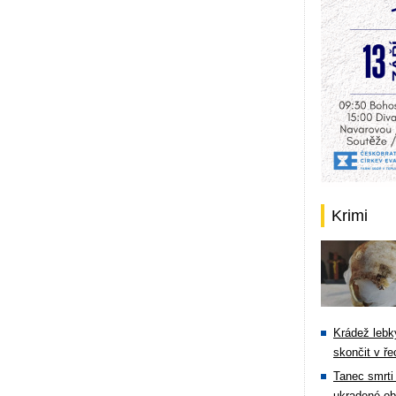
Krimi
Krádež lebky
skončit v ře
Tanec smrti 
ukradené ob