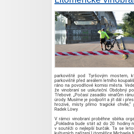
parkoviště pod Tyršovým mostem, kte
parkoviště před areálem letního koupališ
ráno na povodňové komisi města. Vede
že vinobraní se uskuteční. Obdobný pos
Třebové. „Počasí zasadilo vinařům ránu
úrody. Musíme je podpořit a jít dál i pře
hrozivé, místy přímo tragické chvíle,
Radek Löwy.
V rámci vinobraní proběhne sbírka or
„Pokladna bude stát až do 20. hodiny na
v soutěži o nejlepší burčák. Ta se let
kulturních zařízení Litoměřice Michaela M