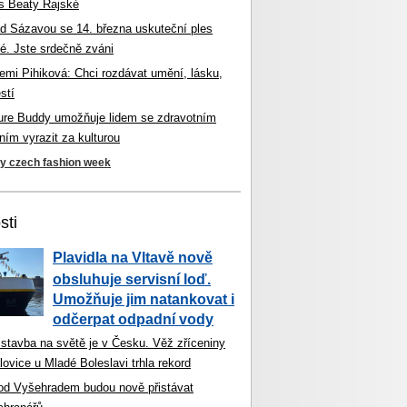
s Beaty Rajské
d Sázavou se 14. března uskuteční ples
é. Jste srdečně zváni
mi Pihiková: Chci rozdávat umění, lásku,
stí
ture Buddy umožňuje lidem se zdravotním
ím vyrazit za kulturou
ky czech fashion week
sti
Plavidla na Vltavě nově
obsluhuje servisní loď.
Umožňuje jim natankovat i
odčerpat odpadní vody
 stavba na světě je v Česku. Věž zříceniny
ovice u Mladé Boleslavi trhla rekord
od Vyšehradem budou nově přistávat