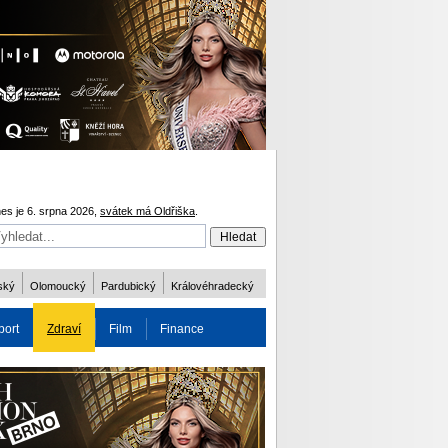
es je 6. srpna 2026,
svátek má Oldřiška
.
ský
Olomoucký
Pardubický
Královéhradecký
port
Zdraví
Film
Finance
obnost
Více
ODM 2016