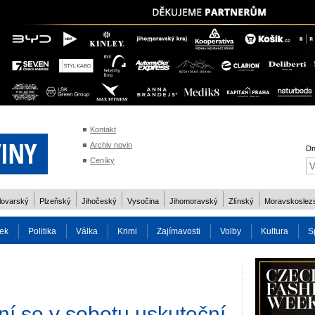
Kontakt
Archiv novin
Dn
Ceníky
lovarský
Plzeňský
Jihočeský
Vysočina
Jihomoravský
Zlínský
Moravskoslez
ek
Politika
Válka
Krimi
Zajímavosti
Volby
Kultura
S
2014
Reality
Cestování
Volby 2013
Technika
Charita
Os
ní se v sobotu uskuteční