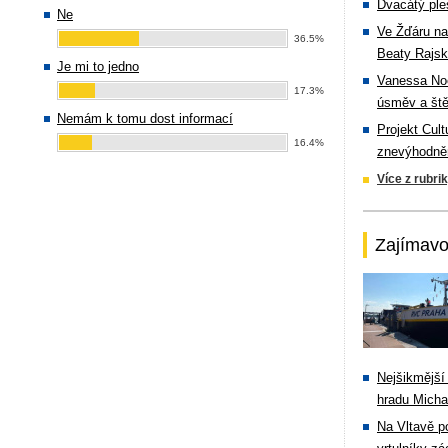
Dvacátý ple
Ne
Ve Žďáru na
36.5%
Beaty Rajsk
Je mi to jedno
Vanessa Noe
17.3%
úsměv a ště
Nemám k tomu dost informací
Projekt Cul
16.4%
znevýhodněn
Více z rubri
Zajímavo
Nejšikmější
hradu Michal
Na Vltavě p