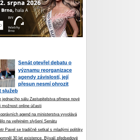
Senát otevřel debatu o
významu reorganizace
agendy závislostí, její
přesun nesmí ohrozit
 služeb
 jednacího sálu Zastupitelstva přinese nové
i možnost online účasti
koprávních agend na ministerstva vyvolává
ělo na veřejném slyšení Senátu
tr Pavel se tradičně setkal s mladými politiky
ipomněl 30 let existence. Bývalí předsedové