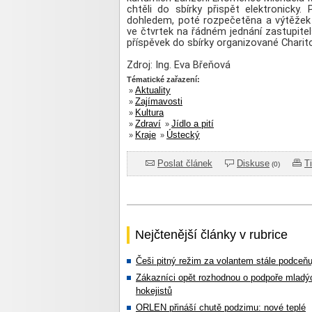
chtěli do sbírky přispět elektronicky
dohledem, poté rozpečetěna a výtěžek 
ve čtvrtek na řádném jednání zastupite
příspěvek do sbírky organizované Charit
Zdroj: Ing. Eva Břeňová
Tématické zařazení:
Aktuality
»
Zajímavosti
»
Kultura
»
Zdraví
Jídlo a pití
»
»
Kraje
Ústecký
»
»
Poslat článek
Diskuse
T
(0)
Nejčtenější články v rubrice
Češi pitný režim za volantem stále podceňu
Zákazníci opět rozhodnou o podpoře mladý
hokejistů
ORLEN přináší chutě podzimu: nové teplé