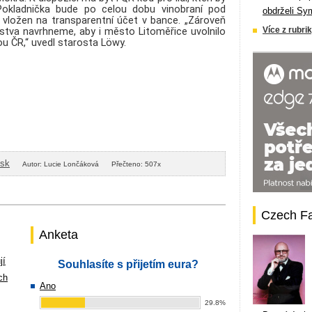
. Pokladnička bude po celou dobu vinobraní pod
obdrželi Sy
vložen na transparentní účet v bance. „Zároveň
lstva navrhneme, aby i město Litoměřice uvolnilo
Více z rubrik
ou ČR,“ uvedl starosta Löwy.
isk
Autor: Lucie Lončáková
Přečteno: 507x
Czech F
Anketa
jí
Souhlasíte s přijetím eura?
ch
Ano
29.8%