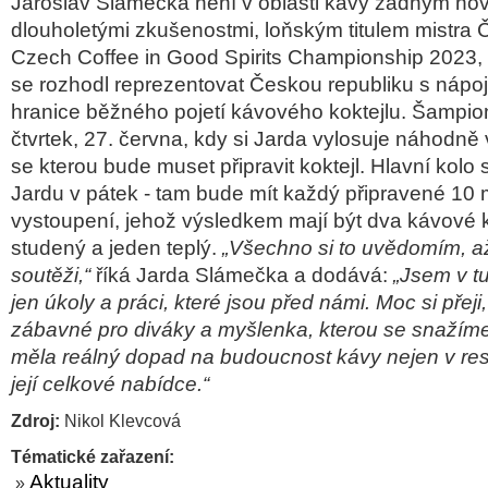
Jaroslav Slámečka není v oblasti kávy žádným no
dlouholetými zkušenostmi, loňským titulem mistra 
Czech Coffee in Good Spirits Championship 2023, 
se rozhodl reprezentovat Českou republiku s nápoji
hranice běžného pojetí kávového koktejlu. Šampio
čtvrtek, 27. června, kdy si Jarda vylosuje náhodně
se kterou bude muset připravit koktejl. Hlavní kolo
Jardu v pátek - tam bude mít každý připravené 10
vystoupení, jehož výsledkem mají být dva kávové k
studený a jeden teplý.
„Všechno si to uvědomím, a
soutěži,“
říká Jarda Slámečka a dodává:
„Jsem v tu
jen úkoly a práci, které jsou před námi. Moc si přeji
zábavné pro diváky a myšlenka, kterou se snažíme
měla reálný dopad na budoucnost kávy nejen v rest
její celkové nabídce.“
Zdroj:
Nikol Klevcová
Tématické zařazení:
Aktuality
»