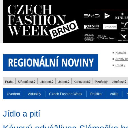
Kontakt
Archiv n
Ceníky
Praha
Středočeský
Liberecký
Ústecký
Karlovarský
Plzeňský
Jihočeský
Úvodem
Aktuality
Czech Fashion Week
Politika
Válka
Auto
Doprava
Zvířata
ZOH Soči 2014
Reality
Cestován
Jídlo a pití
Rozhovory