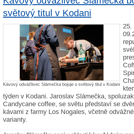
Kávový odvážlivec Slámečka bo
světový titul v Kodani
25.
09.
rep
své
pre
Cof
Spir
Cha
Kávový odvážlivec Slámečka bojuje o světový titul v Kodani
kte
týden v Kodani. Jaroslav Slámečka, spoluzakl
Candycane coffee, se světu představí se dvě
kávami z farmy Los Nogales, včetně odvážné
varianty.