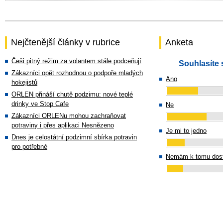
Nejčtenější články v rubrice
Anketa
Češi pitný režim za volantem stále podceňují
Souhlasíte 
Zákazníci opět rozhodnou o podpoře mladých
Ano
hokejistů
ORLEN přináší chutě podzimu: nové teplé
drinky ve Stop Cafe
Ne
Zákazníci ORLENu mohou zachraňovat
potraviny i přes aplikaci Nesnězeno
Je mi to jedno
Dnes je celostátní podzimní sbírka potravin
pro potřebné
Nemám k tomu dost