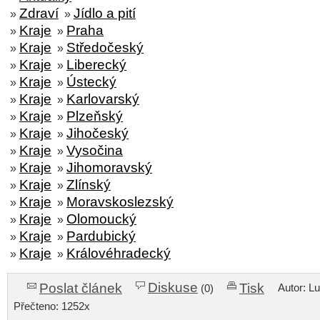
Zdraví
Jídlo a pití
»
»
Kraje
Praha
»
»
Kraje
Středočeský
»
»
Kraje
Liberecký
»
»
Kraje
Ústecký
»
»
Kraje
Karlovarský
»
»
Kraje
Plzeňský
»
»
Kraje
Jihočeský
»
»
Kraje
Vysočina
»
»
Kraje
Jihomoravský
»
»
Kraje
Zlínský
»
»
Kraje
Moravskoslezský
»
»
Kraje
Olomoucký
»
»
Kraje
Pardubický
»
»
Kraje
Královéhradecký
»
»
Diskuse
Poslat článek
Tisk
Autor: L
(0)
Přečteno: 1252x