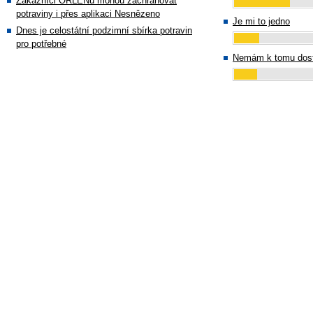
Zákazníci ORLENu mohou zachraňovat
potraviny i přes aplikaci Nesnězeno
Je mi to jedno
Dnes je celostátní podzimní sbírka potravin
pro potřebné
Nemám k tomu dost