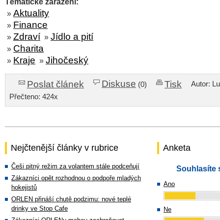
Tématické zařazení:
Aktuality
»
Finance
»
Zdraví
Jídlo a pití
»
»
Charita
»
Kraje
Jihočeský
»
»
Diskuse
Poslat článek
Tisk
Autor: L
(0)
Přečteno: 424x
Nejčtenější články v rubrice
Anketa
Češi pitný režim za volantem stále podceňují
Souhlasíte 
Zákazníci opět rozhodnou o podpoře mladých
Ano
hokejistů
ORLEN přináší chutě podzimu: nové teplé
drinky ve Stop Cafe
Ne