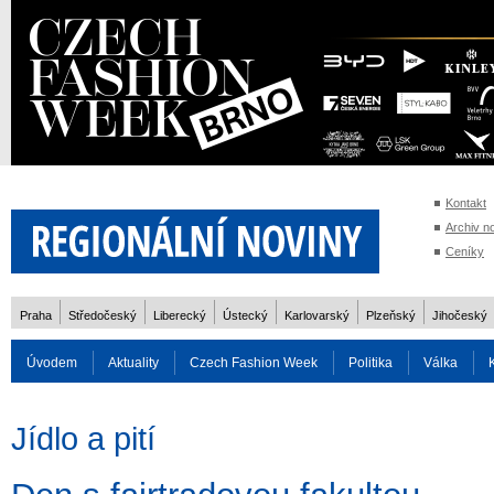
Kontakt
Archiv n
Ceníky
Praha
Středočeský
Liberecký
Ústecký
Karlovarský
Plzeňský
Jihočeský
Úvodem
Aktuality
Czech Fashion Week
Politika
Válka
Auto
Doprava
Zvířata
ZOH Soči 2014
Reality
Cestován
Jídlo a pití
Rozhovory