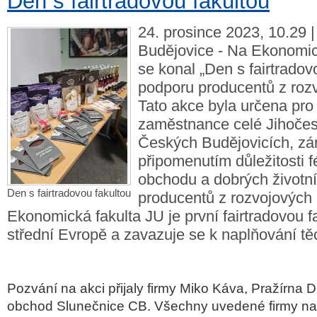
Den s fairtradovou fakultou
24. prosince 2023, 10.29 
Budějovice - Na Ekonomic
se konal „Den s fairtradov
podporu producentů z roz
Tato akce byla určena pro 
zaměstnance celé Jihočesk
Českých Budějovicích, zár
připomenutím důležitosti 
obchodu a dobrých životn
Den s fairtradovou fakultou
producentů z rozvojových
Ekonomická fakulta JU je první fairtradovou f
střední Evropě a zavazuje se k naplňování těc
Pozvání na akci přijaly firmy Miko Káva, Pražírna 
obchod Slunečnice CB. Všechny uvedené firmy nab