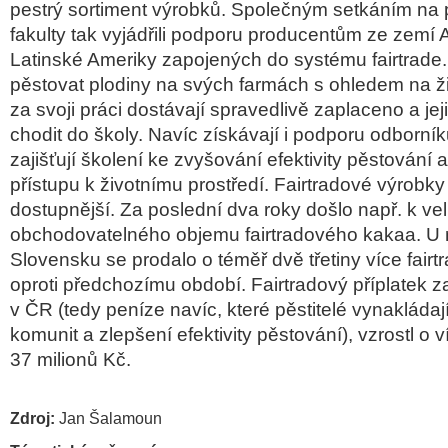
pestrý sortiment výrobků.
Společným setkáním na
fakulty tak vyjádřili podporu producentům ze zemí Af
Latinské Ameriky zapojených do systému fairtrade
pěstovat plodiny na svých farmách s ohledem na živ
za svoji práci dostávají spravedlivě zaplaceno a je
chodit do školy
. Navíc získávají i podporu odborníků
zajišťují školení ke zvyšování efektivity pěstování 
přístupu k životnímu prostředí. Fairtradové výrobky 
dostupnější. Za poslední dva roky došlo např. k v
obchodovatelného objemu fairtradového kakaa. U 
Slovensku se prodalo o téměř dvě třetiny více fair
oproti předchozímu období. Fairtradový příplatek 
v ČR (tedy peníze navíc, které pěstitelé vynakládaj
komunit a zlepšení efektivity pěstování), vzrostl o v
37 milionů Kč.
Zdroj:
Jan Šalamoun