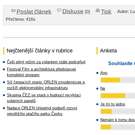
Diskuse
Poslat článek
Tisk
Autor: L
(0)
Přečteno: 416x
Nejčtenější články v rubrice
Anketa
Češi pitný režim za volantem stále podceňují
Souhlasíte 
Festival Film a architektura představuje
Ano
kompletní program
Síť čerpacích stanic ORLEN zmodernizuje a
rozšíří elektromobilní infrastrukturu
Ne
Skupina ČEZ se stará o budoucí recyklaci
solárních panelů
Je mi to jedno
Nadace ORLEN Unipetrol podpoří rozvoj
největšího ptačího parku Česku
Nemám k tomu dost