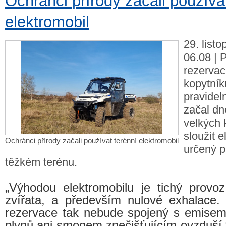
Ochránci přírody začali používa
elektromobil
29. list
06.08 | 
rezervac
kopytníků
pravidel
začal dn
velkých 
sloužit e
Ochránci přírody začali používat terénní elektromobil
určený p
těžkém terénu.
„Výhodou elektromobilu je tichý provoz
zvířata, a především nulové exhalace.
rezervace tak nebude spojený s emisem
plynů ani smogem znečišťujícím ovzduší,“