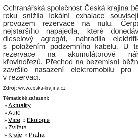
Ochranářská společnost Česká krajina b
roku snížila lokální exhalace souvise
provozem rezervace na nulu. Čer
nejstaršího napajedla, které donedáv
dieselový agregát, nahradila elektrif
s položením podzemního kabelu. U te
rezervace na akumulátorové nář
křovinořezů. Přechod na bezemisní běž
završilo nasazení elektromobilu pro
v rezervaci.
Zdroj:
www.ceska-krajina.cz
Tématické zařazení:
Aktuality
»
Auto
»
Více
Ekologie
»
»
Zvířata
»
Kraje
Praha
»
»