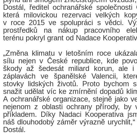
Dostál, ředitel ochranářské společnosti 
která milovickou rezervaci velkých kopy
v roce 2015 ve spolupráci s vědci. V
prostředků na nákup pracovního ele
terénu pokryl grant od Nadace Kooperativ
„Změna klimatu v letošním roce ukázala
sílu nejen v České republice, kde pov
škody až šedesát miliard korun, ale i 
záplavách ve španělské Valencii, kter
stovky lidských životů. Proto bychom s
snažit udělat víc ke zmírnění dopadů kli
A ochranářské organizace, stejně jako ve
nejenom z oblasti ochrany přírody, by 
příkladem. Díky Nadaci Kooperativa js
náš dlouhodobý záměr výrazně urychlit,“ 
Dostál.