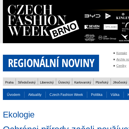
Kontakt
Archiv n
Ceníky
Praha
Středočeský
Liberecký
Ústecký
Karlovarský
Plzeňský
Jihočeský
Úvodem
Aktuality
Czech Fashion Week
Politika
Válka
Auto
Doprava
Zvířata
ZOH Soči 2014
Reality
Cestován
Ekologie
Rozhovory