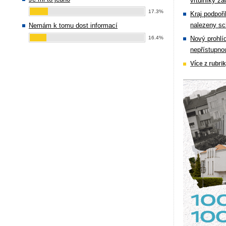
vrtulníky zá
17.3%
Kraj podpoři
nalezeny sc
Nemám k tomu dost informací
16.4%
Nový prohlí
nepřístupno
Více z rubri