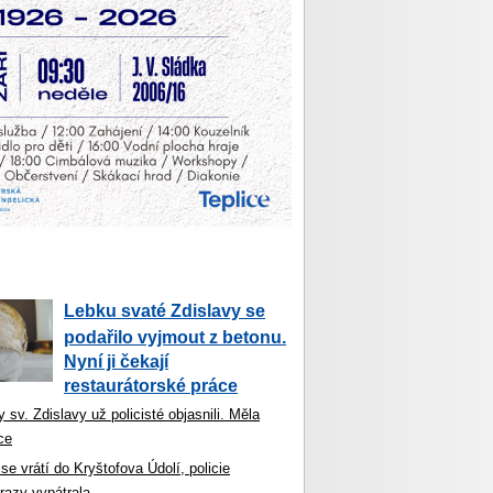
Lebku svaté Zdislavy se
podařilo vyjmout z betonu.
Nyní ji čekají
restaurátorské práce
 sv. Zdislavy už policisté objasnili. Měla
ce
se vrátí do Kryštofova Údolí, policie
razy vypátrala