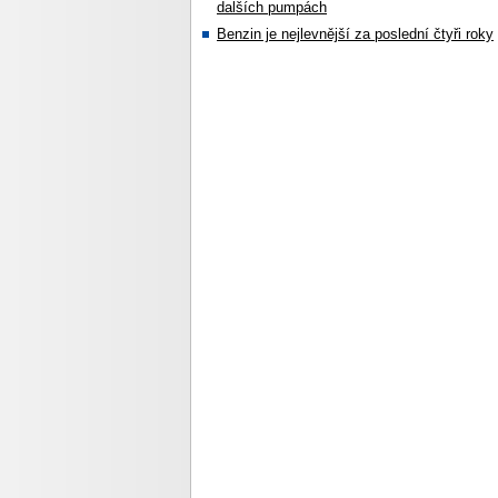
dalších pumpách
Benzin je nejlevnější za poslední čtyři roky