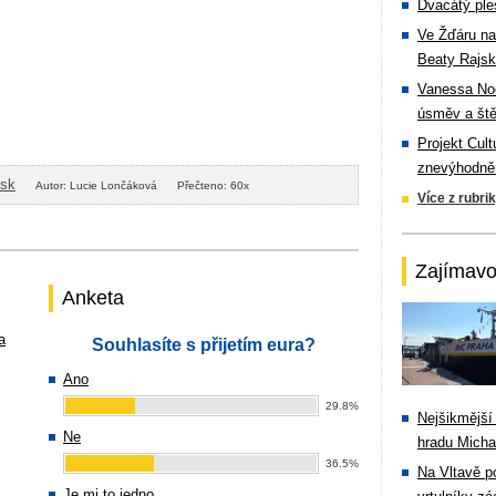
Dvacátý ple
Ve Žďáru na
Beaty Rajsk
Vanessa Noe
úsměv a ště
Projekt Cul
znevýhodněn
isk
Autor: Lucie Lončáková
Přečteno: 60x
Více z rubri
Zajímavo
Anketa
a
Souhlasíte s přijetím eura?
Ano
29.8%
Nejšikmější
Ne
hradu Michal
36.5%
Na Vltavě p
Je mi to jedno