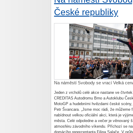
České republiky
Na náměstí Svobody se vrací Velká cen
Jeden z vrcholů celé akce nastane ve čtvrtek.
CREDITAS Autodromu Brno a Autoklubu České 
MotoGP a hudebními hvězdami české scény, k
Petr Švancara. „Jsme moc rádi, že můžeme f
nabídnout velkou oficiální akci, která je výji
města. Celé odpoledne a večer je věnovaný šir
atmosféru závodního víkendu. Příchozí se na 
domácího reprezentanta Filipa Salače. V pr