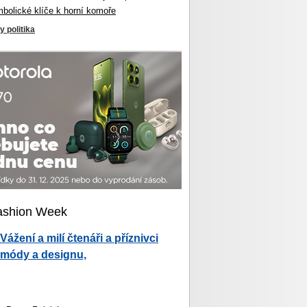
mbolické klíče k horní komoře
y politika
ashion Week
Vážení a milí čtenáři a příznivci
módy a designu,