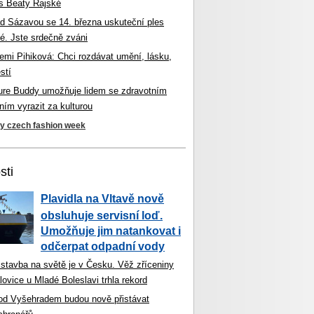
s Beaty Rajské
d Sázavou se 14. března uskuteční ples
é. Jste srdečně zváni
mi Pihiková: Chci rozdávat umění, lásku,
stí
ture Buddy umožňuje lidem se zdravotním
ím vyrazit za kulturou
ky czech fashion week
sti
Plavidla na Vltavě nově
obsluhuje servisní loď.
Umožňuje jim natankovat i
odčerpat odpadní vody
 stavba na světě je v Česku. Věž zříceniny
ovice u Mladé Boleslavi trhla rekord
od Vyšehradem budou nově přistávat