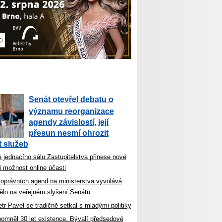
Senát otevřel debatu o
významu reorganizace
agendy závislostí, její
přesun nesmí ohrozit
 služeb
 jednacího sálu Zastupitelstva přinese nové
i možnost online účasti
koprávních agend na ministerstva vyvolává
ělo na veřejném slyšení Senátu
tr Pavel se tradičně setkal s mladými politiky
ipomněl 30 let existence. Bývalí předsedové