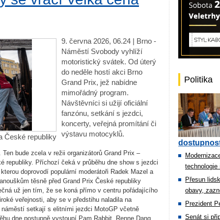
9. června 2026, 06.24 | Brno -
Náměstí Svobody vyhlíží
motoristický svátek. Od úterý
do neděle hostí akci Brno
Politika
Grand Prix, jež nabídne
mimořádný program.
Návštěvníci si užijí oficiální
fanzónu, setkání s jezdci,
koncerty, veřejná promítání či
výstavu motocyklů.
a České republiky
dostupnost
 Ten bude zcela v režii organizátorů Grand Prix –
Modernizace
republiky. Příchozí čeká v průběhu dne show s jezdci
technologie 
terou doprovodí populární moderátoři Radek Mazel a
Přesun lids
anouškům těsně před Grand Prix České republiky
mečná už jen tím, že se koná přímo v centru pořádajícího
obavy, zazn
oké veřejnosti, aby se v předstihu naladila na
Prezident Pe
náměstí setkají s elitními jezdci MotoGP včetně
Senát si př
ůběhu dne postupně vystoupí Pam Rabbit, Renne Dang