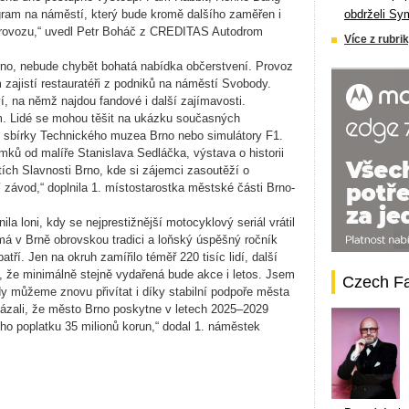
ram na náměstí, který bude kromě dalšího zaměřen i
obdrželi Sy
o provozu,“ uvedl Petr Boháč z CREDITAS Autodrom
Více z rubrik
 Brno, nebude chybět bohatá nabídka občerstvení. Provoz
m zajistí restauratéři z podniků na náměstí Svobody.
, na němž najdou fandové i další zajímavosti.
am. Lidé se mohou těšit na ukázku současných
e sbírky Technického muzea Brno nebo simulátory F1.
mků od malíře Stanislava Sedláčka, výstava o historii
ích Slavnosti Brno, kde si zájemci zasoutěží o
 závod,“ doplnila 1. místostarostka městské části Brno-
 loni, kdy se nejprestižnější motocyklový seriál vrátil
 má v Brně obrovskou tradici a loňský úspěšný ročník
ří. Jen na okruh zamířilo téměř 220 tisíc lidí, další
, že minimálně stejně vydařená bude akce i letos. Jsem
Czech F
dy můžeme znovu přivítat i díky stabilní podpoře města
ázali, že město Brno poskytne v letech 2025–2029
ho poplatku 35 milionů korun,“ dodal 1. náměstek