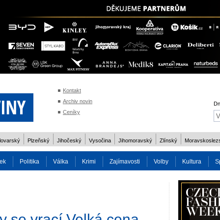
Kontakt
Archiv novin
Dn
Ceníky
lovarský
Plzeňský
Jihočeský
Vysočina
Jihomoravský
Zlínský
Moravskoslez
ek
Politika
Válka
Krimi
Zajímavosti
Volby
Kultura
S
2014
Reality
Cestování
Volby 2013
Technika
Charita
Os
 se vrací Velká cena