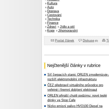
Kultura
»
Auto
»
Doprava
»
Cestování
»
Technika
»
Finance
»
Zdraví
Jídlo a pití
»
»
Kraje
Jihomoravský
»
»
Poslat článek
Diskuse
T
(0)
Nejčtenější články v rubrice
Síť čerpacích stanic ORLEN zmodernizuje 
rozšíří elektromobilní infrastrukturu
ČEZ představil virtuálního průvodce pro
veřejné i firemní dobíjení elektroaut
ORLEN přináší chutě podzimu: nové teplé
drinky ve Stop Cafe
Nízko emisní palivo HVO100 Diesel na