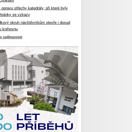
chranářů
l opravu střechy katedrály, při které byly
hránky se vzkazy
dkový okruh návštěvníkům otevře i dosud
u knihovnu
ky zajímavosti