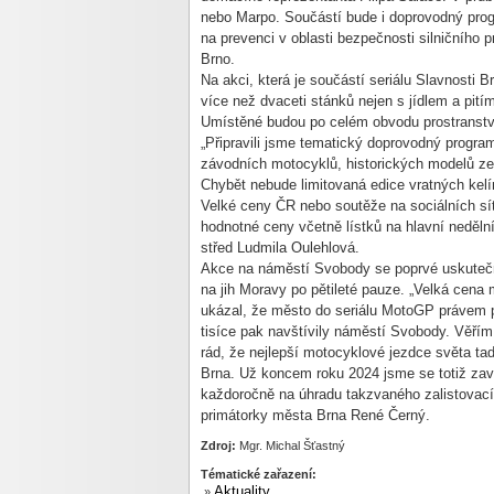
nebo Marpo. Součástí bude i doprovodný prog
na prevenci v oblasti bezpečnosti silničníh
Brno.
Na akci, která je součástí seriálu Slavnosti
více než dvaceti stánků nejen s jídlem a pití
Umístěné budou po celém obvodu prostranství
„Připravili jsme tematický doprovodný progr
závodních motocyklů, historických modelů z
Chybět nebude limitovaná edice vratných kelí
Velké ceny ČR nebo soutěže na sociálních sít
hodnotné ceny včetně lístků na hlavní nedělní
střed Ludmila Oulehlová.
Akce na náměstí Svobody se poprvé uskutečnila
na jih Moravy po pětileté pauze. „Velká cena
ukázal, že město do seriálu MotoGP právem pat
tisíce pak navštívily náměstí Svobody. Věřím
rád, že nejlepší motocyklové jezdce světa ta
Brna. Už koncem roku 2024 jsme se totiž zav
každoročně na úhradu takzvaného zalistovací
primátorky města Brna René Černý.
Zdroj:
Mgr. Michal Šťastný
Tématické zařazení:
Aktuality
»