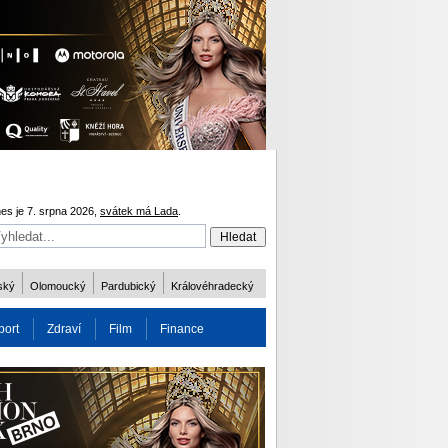
es je 7. srpna 2026,
svátek má Lada
.
ský
Olomoucký
Pardubický
Královéhradecký
port
Zdraví
Film
Finance
obnost
Více
ODM 2016