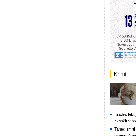
Krimi
Krádež lebky
skončit v ře
Tanec smrti 
ukradené ob