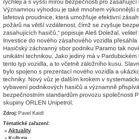
rychleji a s vyšší mírou bezpečnosti pro zasahující i
Významnou výhodou je také mnohem výkonnější d
lafetová proudnice, která umožňuje efektivní zása
požárů na větší vzdálenost, čímž se zvyšuje bezp
zasahujících hasičů,“ popisuje Aleš Doležal, velit
Investice do nového zásahového vozidla přesáhla 
Hasičský záchranný sbor podniku Paramo tak nov
unikátní technikou. Jako jediný má v Pardubickém kr
tento typ vozidla, a to včetně záložního kusu. Slav
bylo spojeno s prezentací nového vozidla a ukáz
techniky. Nový vůz je dalším krokem v systematic
vybavení podnikových hasičů a významně přispív
bezpečnostním standardům provozu společnosti P
skupiny ORLEN Unipetrol.
Zdroj:
Pavel Kaidl
Tématické zařazení:
Aktuality
»
Kultura
»