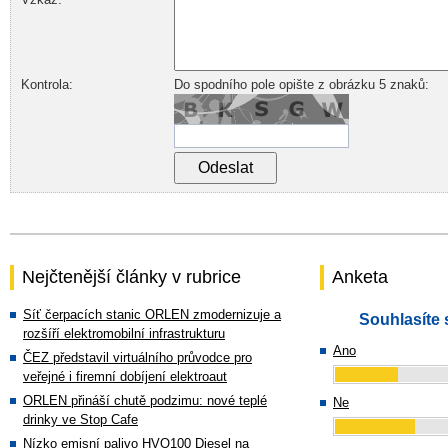
Kontrola:
Do spodního pole opište z obrázku 5 znaků:
Nejčtenější články v rubrice
Anketa
Síť čerpacích stanic ORLEN zmodernizuje a
Souhlasíte 
rozšíří elektromobilní infrastrukturu
Ano
ČEZ představil virtuálního průvodce pro
veřejné i firemní dobíjení elektroaut
ORLEN přináší chutě podzimu: nové teplé
Ne
drinky ve Stop Cafe
Nízko emisní palivo HVO100 Diesel na