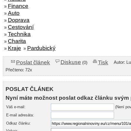
Finance
»
Auto
»
Doprava
»
Cestování
»
Technika
»
Charita
»
Kraje
Pardubický
»
»
Diskuse
Poslat článek
Tisk
Autor: L
(0)
Přečteno: 72x
POSLAT ČLÁNEK
Nyní máte možnost poslat odkaz článku svým 
Váš e-mail:
(Není pov
E-mail adresáta:
Odkaz článku:
Vzkaz: