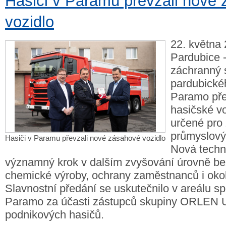
Hasiči v Paramu převzali nové
vozidlo
22. května 
Pardubice 
záchranný 
pardubické
Paramo pře
hasičské v
určené pro 
průmyslový
Hasiči v Paramu převzali nové zásahové vozidlo
Nová techn
významný krok v dalším zvyšování úrovně be
chemické výroby, ochrany zaměstnanců i oko
Slavnostní předání se uskutečnilo v areálu sp
Paramo za účasti zástupců skupiny ORLEN U
podnikových hasičů.