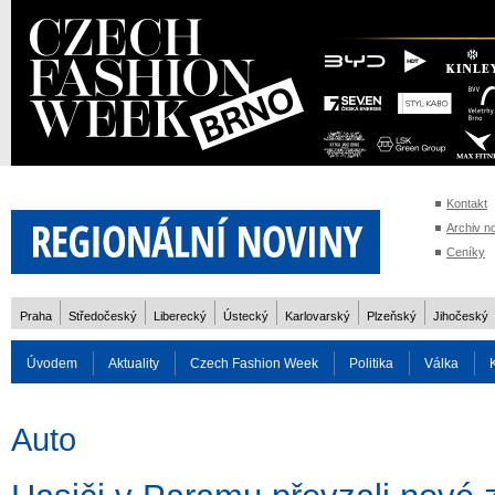
Kontakt
Archiv n
Ceníky
Praha
Středočeský
Liberecký
Ústecký
Karlovarský
Plzeňský
Jihočeský
Úvodem
Aktuality
Czech Fashion Week
Politika
Válka
Auto
Doprava
Zvířata
ZOH Soči 2014
Reality
Cestován
Auto
Rozhovory