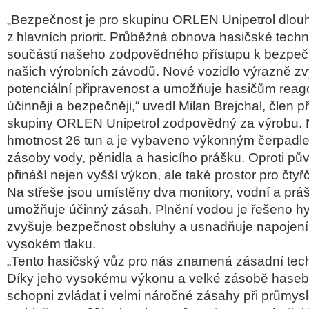
„Bezpečnost je pro skupinu ORLEN Unipetrol dlo
z hlavních priorit. Průběžná obnova hasičské techn
součástí našeho zodpovědného přístupu k bezpe
našich výrobních závodů. Nové vozidlo výrazně zv
potenciální připravenost a umožňuje hasičům reagov
účinněji a bezpečněji,“ uvedl Milan Brejchal, člen 
skupiny ORLEN Unipetrol zodpovědný za výrobu. 
hmotnost 26 tun a je vybaveno výkonným čerpadl
zásoby vody, pěnidla a hasicího prášku. Oproti p
přináší nejen vyšší výkon, ale také prostor pro čty
Na střeše jsou umístěny dva monitory, vodní a práš
umožňuje účinný zásah. Plnění vodou je řešeno hy
zvyšuje bezpečnost obsluhy a usnadňuje napojení n
vysokém tlaku.
„Tento hasičský vůz pro nás znamená zásadní tec
Díky jeho vysokému výkonu a velké zásobě hasebn
schopni zvládat i velmi náročné zásahy při průmys