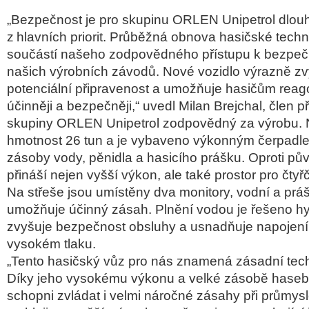
„Bezpečnost je pro skupinu ORLEN Unipetrol dlo
z hlavních priorit. Průběžná obnova hasičské techn
součástí našeho zodpovědného přístupu k bezpe
našich výrobních závodů. Nové vozidlo výrazně zv
potenciální připravenost a umožňuje hasičům reagov
účinněji a bezpečněji,“ uvedl Milan Brejchal, člen 
skupiny ORLEN Unipetrol zodpovědný za výrobu. 
hmotnost 26 tun a je vybaveno výkonným čerpadl
zásoby vody, pěnidla a hasicího prášku. Oproti p
přináší nejen vyšší výkon, ale také prostor pro čty
Na střeše jsou umístěny dva monitory, vodní a práš
umožňuje účinný zásah. Plnění vodou je řešeno hy
zvyšuje bezpečnost obsluhy a usnadňuje napojení n
vysokém tlaku.
„Tento hasičský vůz pro nás znamená zásadní tec
Díky jeho vysokému výkonu a velké zásobě hasebn
schopni zvládat i velmi náročné zásahy při průmys