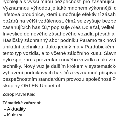
rychleji a s vyšší mírou bezpečnosti pro zasahující i
Významnou výhodou je také mnohem výkonnější d
lafetová proudnice, která umožňuje efektivní zása
požárů na větší vzdálenost, čímž se zvyšuje bezp
zasahujících hasičů,“ popisuje Aleš Doležal, velit
Investice do nového zásahového vozidla přesáhla 
Hasičský záchranný sbor podniku Paramo tak nov
unikátní technikou. Jako jediný má v Pardubickém kr
tento typ vozidla, a to včetně záložního kusu. Slav
bylo spojeno s prezentací nového vozidla a ukáz
techniky. Nový vůz je dalším krokem v systematic
vybavení podnikových hasičů a významně přispív
bezpečnostním standardům provozu společnosti P
skupiny ORLEN Unipetrol.
Zdroj:
Pavel Kaidl
Tématické zařazení:
Aktuality
»
Kultura
»