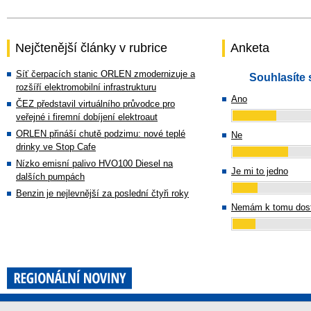
Nejčtenější články v rubrice
Anketa
Síť čerpacích stanic ORLEN zmodernizuje a
Souhlasíte 
rozšíří elektromobilní infrastrukturu
Ano
ČEZ představil virtuálního průvodce pro
veřejné i firemní dobíjení elektroaut
ORLEN přináší chutě podzimu: nové teplé
Ne
drinky ve Stop Cafe
Nízko emisní palivo HVO100 Diesel na
Je mi to jedno
dalších pumpách
Benzin je nejlevnější za poslední čtyři roky
Nemám k tomu dost