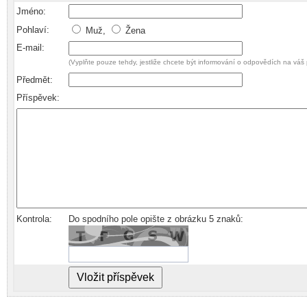
Jméno:
Pohlaví:
Muž,
Žena
E-mail:
(Vyplňte pouze tehdy, jestliže chcete být informování o odpovědích na váš 
Předmět:
Příspěvek:
Kontrola:
Do spodního pole opište z obrázku 5 znaků: