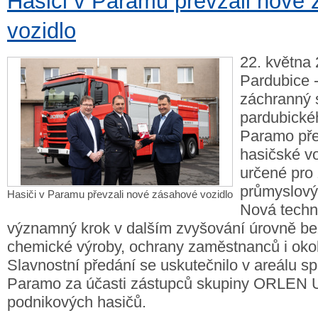
Hasiči v Paramu převzali nové
vozidlo
22. května 
Pardubice 
záchranný 
pardubické
Paramo pře
hasičské v
určené pro 
průmyslový
Hasiči v Paramu převzali nové zásahové vozidlo
Nová techn
významný krok v dalším zvyšování úrovně be
chemické výroby, ochrany zaměstnanců i oko
Slavnostní předání se uskutečnilo v areálu sp
Paramo za účasti zástupců skupiny ORLEN U
podnikových hasičů.