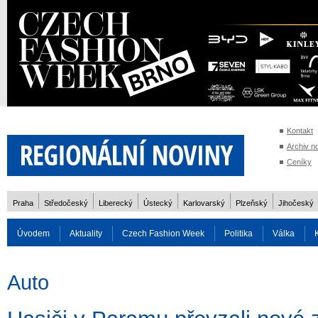
Kontakt
Archiv n
Ceníky
Praha
Středočeský
Liberecký
Ústecký
Karlovarský
Plzeňský
Jihočeský
Úvodem
Aktuality
Czech Fashion Week
Politika
Válka
Auto
Doprava
Zvířata
ZOH Soči 2014
Reality
Cestován
Auto
Rozhovory