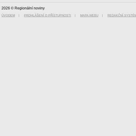
2026 © Regionální noviny
ÚVODEM
|
PROHLÁŠENÍ O PŘÍSTUPNOSTI
|
MAPA WEBU
|
REDAKČNÍ SYSTÉ