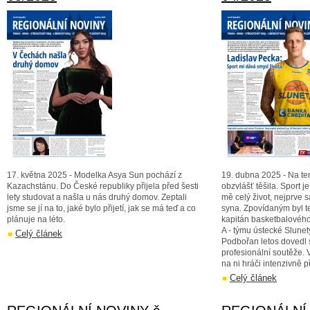
17. května 2025 - Modelka Asya Sun pochází z
19. dubna 2025 - Na te
Kazachstánu. Do České republiky přijela před šesti
obzvlášť těšila. Sport j
lety studovat a našla u nás druhý domov. Zeptali
mě celý život, nejprve 
jsme se jí na to, jaké bylo přijetí, jak se má teď a co
syna. Zpovídaným byl te
plánuje na léto.
kapitán basketbalovéh
A - týmu ústecké Slune
Celý článek
Podbořan letos dovedl s
profesionální soutěže.
na ni hráči intenzivně p
Celý článek