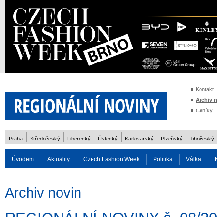
Kontakt
Archiv 
Ceníky
Praha
Středočeský
Liberecký
Ústecký
Karlovarský
Plzeňský
Jihočeský
Úvodem
Aktuality
Czech Fashion Week
Politika
Válka
Auto
Doprava
Zvířata
ZOH Soči 2014
Reality
Cestován
Archiv novin
Rozhovory