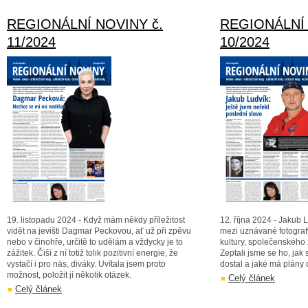
REGIONÁLNÍ NOVINY č.
REGIONÁLNÍ 
11/2024
10/2024
19. listopadu 2024 - Když mám někdy příležitost
12. října 2024 - Jakub L
vidět na jevišti Dagmar Peckovou, ať už při zpěvu
mezi uznávané fotograf
nebo v činohře, určitě to udělám a vždycky je to
kultury, společenského ži
zážitek. Čiší z ní totiž tolik pozitivní energie, že
Zeptali jsme se ho, ja
vystačí i pro nás, diváky. Uvítala jsem proto
dostal a jaké má plány
možnost, položit jí několik otázek.
Celý článek
Celý článek