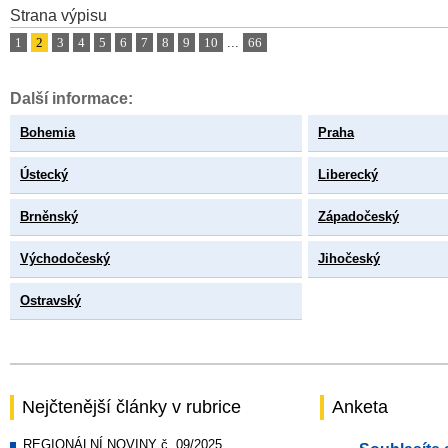
Strana výpisu
1
2
3
4
5
6
7
8
9
10
...
66
Další informace:
Bohemia
Praha
Ústecký
Liberecký
Brněnský
Západočeský
Východočeský
Jihočeský
Ostravský
Nejčtenější články v rubrice
Anketa
REGIONÁLNÍ NOVINY č. 09/2025