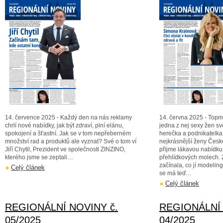
14. července 2025 - Každý den na nás reklamy
14. června 2025 - Top
chrlí nové nabídky, jak být zdraví, plní elánu,
jedna z nej sexy žen sv
spokojení a šťastní. Jak se v tom nepřeberném
herečka a podnikatelka 
množství rad a produktů ale vyznat? Své o tom ví
nejkrásnější ženy České
Jiří Chytil, Prezident ve společnosti ZINZINO,
přijme lákavou nabídku
kterého jsme se zeptali…
přehlídkových molech. Z
začínala, co jí modeling
Celý článek
se má teď…
Celý článek
REGIONÁLNÍ NOVINY č.
REGIONÁLNÍ 
05/2025
04/2025