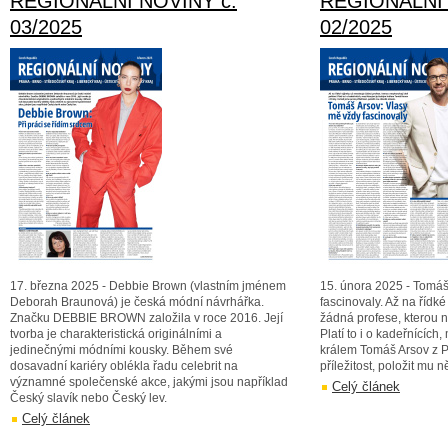
REGIONÁLNÍ NOVINY č.
REGIONÁLNÍ 
03/2025
02/2025
17. března 2025 - Debbie Brown (vlastním jménem
15. února 2025 - Tomáš
Deborah Braunová) je česká módní návrhářka.
fascinovaly. Až na řídké
Značku DEBBIE BROWN založila v roce 2016. Její
žádná profese, kterou 
tvorba je charakteristická originálními a
Platí to i o kadeřnících
jedinečnými módními kousky. Během své
králem Tomáš Arsov z Pr
dosavadní kariéry oblékla řadu celebrit na
příležitost, položit mu n
významné společenské akce, jakými jsou například
Celý článek
Český slavík nebo Český lev.
Celý článek