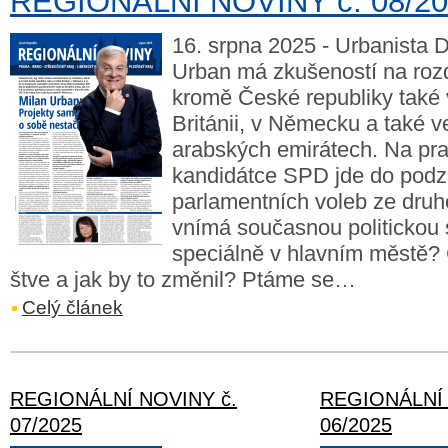
REGIONÁLNÍ NOVINY č. 08/2
16. srpna 2025 - Urbanista Dr
Urban má zkušeností na rozd
kromě České republiky také 
Británii, v Německu a také 
arabských emirátech. Na pr
kandidátce SPD jde do podz
parlamentních voleb ze druh
vnímá současnou politickou s
speciálně v hlavním městě? 
štve a jak by to změnil? Ptáme se…
Celý článek
REGIONÁLNÍ NOVINY č.
REGIONÁLNÍ 
07/2025
06/2025