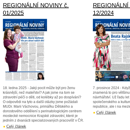
REGIONÁLNÍ NOVINY č.
REGIONÁLNÍ 
01/2025
12/2024
18. ledna 2025 - Jaký pocit může být pro ženu
7. prosince 2024 - Kdy
krásnější, než mateřství? A jak jsme na tom se
znamená to pro většinu
zdravotní péčí o děti, od kolébky až po dospívání?
návrhářství. Už řadu l
O odpovědi na tyto a další otázky jsme požádali
společenského a kultur
MUDr. Marii Váchovou, primářku Dětského a
republice, ale i na mez
dorostového oddělení s perinatologickým centrem
Celý článek
mostecké nemocnice Krajské zdravotní, které je
jedním z dvanácti specializovaných pracovišť v ČR.
Celý článek