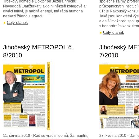
Troškovy komedie Doktor od Jezera hrochů.
společné zájmy, profesn
Novodobá „Janžurka“, jak o ni někteří kolegové a
průkopnických institucí
diváci mluví, je nabitá energií, má ráda humor a
ČR je Rakouský konzulá
nezkazí žádnou legraci.
Jaké jsou konkrétní výs
a další možnosti spolup
Celý článek
s honorárním konzulem
Celý článek
Jihočeský METROPOL č.
Jihočeský M
8/2010
7/2010
11. června 2010 - Rád se vracím domů. Šarmantní,
28. května 2010 - Dani