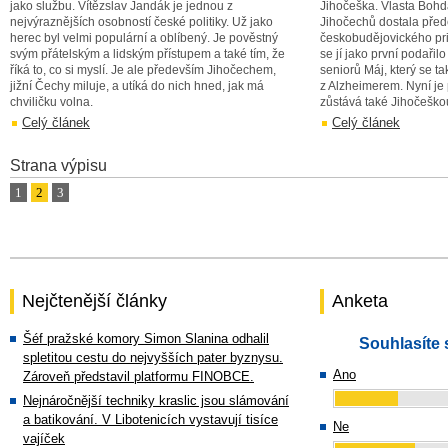
jako službu. Vítězslav Jandák je jednou z
Jihočeška. Vlasta Boh
nejvýraznějších osobností české politiky. Už jako
Jihočechů dostala pře
herec byl velmi populární a oblíbený. Je pověstný
českobudějovického pri
svým přátelským a lidským přístupem a také tím, že
se jí jako první podaři
říká to, co si myslí. Je ale především Jihočechem,
seniorů Máj, který se tak
jižní Čechy miluje, a utíká do nich hned, jak má
z Alzheimerem. Nyní je 
chviličku volna.
zůstává také Jihočeško
Celý článek
Celý článek
Strana výpisu
1
2
3
Nejčtenější články
Anketa
Šéf pražské komory Simon Slanina odhalil
Souhlasíte 
spletitou cestu do nejvyšších pater byznysu.
Ano
Zároveň představil platformu FINOBCE.
Nejnáročnější techniky kraslic jsou slámování
a batikování. V Libotenicích vystavují tisíce
Ne
vajíček