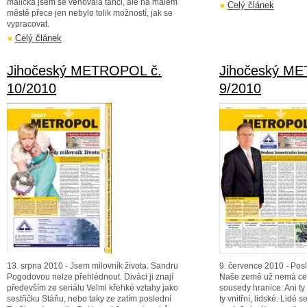
malička jsem se věnovala tanci, ale na malém
Celý článek
městě přece jen nebylo tolik možností, jak se
vypracovat.
Celý článek
Jihočeský METROPOL č.
Jihočeský M
10/2010
9/2010
13. srpna 2010 - Jsem milovník života. Sandru
9. července 2010 - Pos
Pogodovou nelze přehlédnout. Diváci ji znají
Naše země už nemá cel
především ze seriálu Velmi křehké vztahy jako
sousedy hranice. Ani ty 
sestřičku Stáňu, nebo taky ze zatím poslední
ty vnitřní, lidské. Lidé s