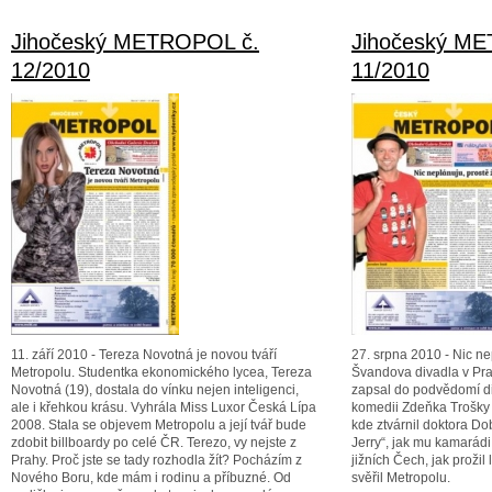
Jihočeský METROPOL č.
Jihočeský M
12/2010
11/2010
11. září 2010 - Tereza Novotná je novou tváří
27. srpna 2010 - Nic ne
Metropolu. Studentka ekonomického lycea, Tereza
Švandova divadla v Pra
Novotná (19), dostala do vínku nejen inteligenci,
zapsal do podvědomí di
ale i křehkou krásu. Vyhrála Miss Luxor Česká Lípa
komedii Zdeňka Trošky 
2008. Stala se objevem Metropolu a její tvář bude
kde ztvárnil doktora Do
zdobit billboardy po celé ČR. Terezo, vy nejste z
Jerry“, jak mu kamarádi ř
Prahy. Proč jste se tady rozhodla žít? Pocházím z
jižních Čech, jak prožil
Nového Boru, kde mám i rodinu a příbuzné. Od
svěřil Metropolu.