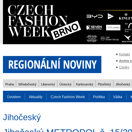
Kontakt
Archiv 
Ceníky
Praha
Středočeský
Liberecký
Ústecký
Karlovarský
Plzeňský
Jihočeský
Úvodem
Aktuality
Czech Fashion Week
Politika
Válka
Auto
Doprava
Zvířata
ZOH Soči 2014
Reality
Cestován
Jihočeský
Rozhovory