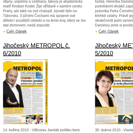
vtipný, úspěšný a vzdělaný, takový je akademický
hýčká. Herečka Daniel
malíř Kristian Kodet. Žije střídavě v samém centru
podvědomí diváků zaps
Prahy, ale také na své chalupě, bývalé faře na
právníka Petra Černého
Táborsku. S jižními Čechami má spojené své
křehké vztahy. Právě její
dětství i pozdější období a na tento kraj, který se mu
skutečnosti jejím syne
stal domovem, nedá dopustit.
Danielou jsme si povídal
Celý článek
Celý článek
Jihočeský METROPOL č.
Jihočeský M
6/2010
5/2010
14. května 2010 - Vítězslav Jandák politiku bere
30. dubna 2010 - Vlast