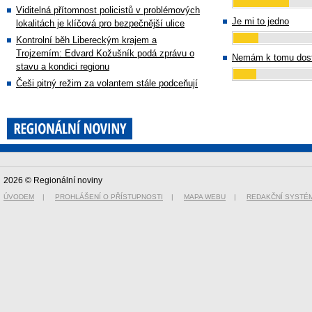
Viditelná přítomnost policistů v problémových
Je mi to jedno
lokalitách je klíčová pro bezpečnější ulice
Kontrolní běh Libereckým krajem a
Trojzemím: Edvard Kožušník podá zprávu o
Nemám k tomu dost
stavu a kondici regionu
Češi pitný režim za volantem stále podceňují
2026 © Regionální noviny
ÚVODEM
|
PROHLÁŠENÍ O PŘÍSTUPNOSTI
|
MAPA WEBU
|
REDAKČNÍ SYSTÉ