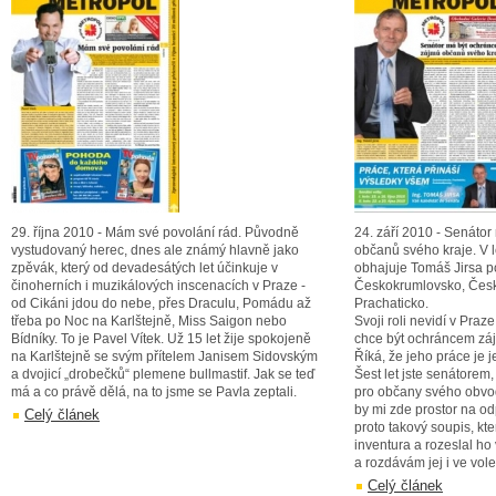
29. října 2010 - Mám své povolání rád. Původně
24. září 2010 - Senáto
vystudovaný herec, dnes ale známý hlavně jako
občanů svého kraje. V 
zpěvák, který od devadesátých let účinkuje v
obhajuje Tomáš Jirsa p
činoherních i muzikálových inscenacích v Praze -
Českokrumlovsko, Čes
od Cikáni jdou do nebe, přes Draculu, Pomádu až
Prachaticko.
třeba po Noc na Karlštejně, Miss Saigon nebo
Svoji roli nevidí v Praz
Bídníky. To je Pavel Vítek. Už 15 let žije spokojeně
chce být ochráncem záj
na Karlštejně se svým přítelem Janisem Sidovským
Říká, že jeho práce je
a dvojicí „drobečků“ plemene bullmastif. Jak se teď
Šest let jste senátorem,
má a co právě dělá, na to jsme se Pavla zeptali.
pro občany svého obvo
by mi zde prostor na od
Celý článek
proto takový soupis, kt
inventura a rozeslal 
a rozdávám jej i ve vol
Celý článek