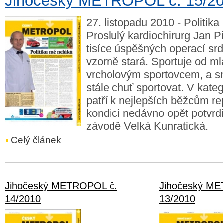
Jihočeský METROPOL č. 15/2
27. listopadu 2010 - Politika
Proslulý kardiochirurg Jan 
tisíce úspěšných operací srd
vzorně stará. Sportuje od ml
vrcholovým sportovcem, a s
stále chuť sportovat. V kateg
patří k nejlepších běžcům re
kondici nedávno opět potvrdi
závodě Velká Kunratická.
Celý článek
Jihočeský METROPOL č.
Jihočeský M
14/2010
13/2010