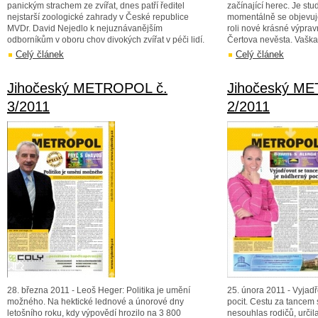
panickým strachem ze zvířat, dnes patří ředitel
začínající herec. Je s
nejstarší zoologické zahrady v České republice
momentálně se objevuje
MVDr. David Nejedlo k nejuznávanějším
roli nové krásné výpra
odborníkům v oboru chov divokých zvířat v péči lidí.
Čertova nevěsta. Vaška 
Celý článek
Celý článek
Jihočeský METROPOL č.
Jihočeský M
3/2011
2/2011
28. března 2011 - Leoš Heger: Politika je umění
25. února 2011 - Vyjad
možného. Na hektické lednové a únorové dny
pocit. Cestu za tancem s
letošního roku, kdy výpovědí hrozilo na 3 800
nesouhlas rodičů, určila