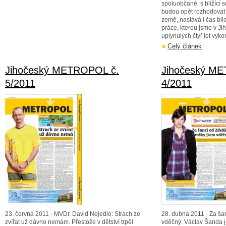
spoluobčané, s blížící s
budou opět rozhodovat 
země, nastává i čas bi
práce, kterou jsme v J
uplynulých čtyř let vykon
Celý článek
Jihočeský METROPOL č.
Jihočeský M
5/2011
4/2011
23. června 2011 - MVDr. David Nejedlo: Strach ze
28. dubna 2011 - Za ša
zvířat už dávno nemám. Přestože v dětství trpěl
vděčný: Václav Šanda j