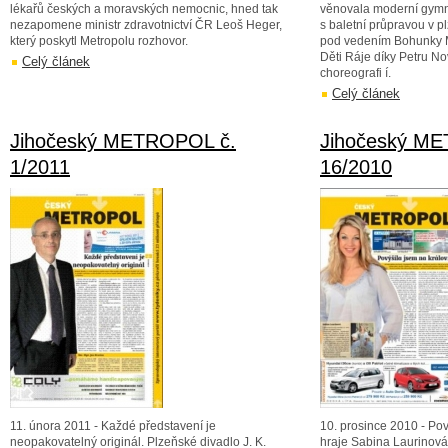
lékařů českých a moravských nemocnic, hned tak
věnovala moderní gymnas
nezapomene ministr zdravotnictví ČR Leoš Heger,
s baletní průpravou v p
který poskytl Metropolu rozhovor.
pod vedením Bohunky M
Děti Ráje díky Petru N
Celý článek
choreografi í.
Celý článek
Jihočeský METROPOL č.
Jihočeský M
1/2011
16/2010
11. února 2011 - Každé představení je
10. prosince 2010 - Pov
neopakovatelný originál. Plzeňské divadlo J. K.
hraje Sabina Laurinová v