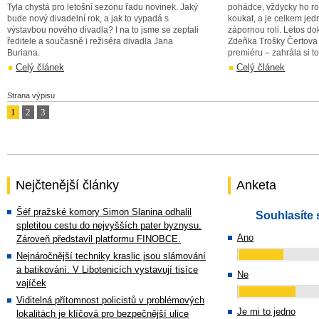
Tyla chystá pro letošní sezonu řadu novinek. Jaký
pohádce, vždycky ho roz
bude nový divadelní rok, a jak to vypadá s
koukat, a je celkem jed
výstavbou nového divadla? I na to jsme se zeptali
zápornou roli. Letos d
ředitele a současně i režiséra divadla Jana
Zdeňka Trošky Čertova 
Buriana.
premiéru – zahrála si t
Celý článek
Celý článek
Strana výpisu
1
2
3
Nejčtenější články
Anketa
Šéf pražské komory Simon Slanina odhalil
Souhlasíte 
spletitou cestu do nejvyšších pater byznysu.
Ano
Zároveň představil platformu FINOBCE.
Nejnáročnější techniky kraslic jsou slámování
a batikování. V Libotenicích vystavují tisíce
Ne
vajíček
Viditelná přítomnost policistů v problémových
Je mi to jedno
lokalitách je klíčová pro bezpečnější ulice