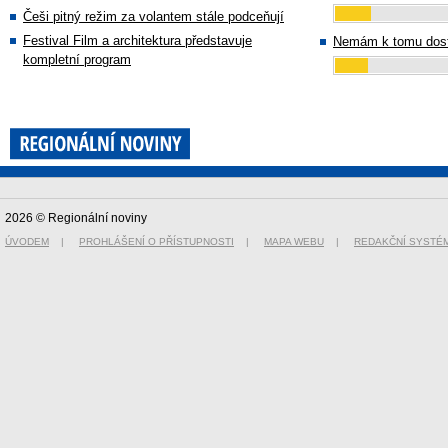
Češi pitný režim za volantem stále podceňují
Festival Film a architektura představuje
Nemám k tomu dost
kompletní program
2026 © Regionální noviny
ÚVODEM
|
PROHLÁŠENÍ O PŘÍSTUPNOSTI
|
MAPA WEBU
|
REDAKČNÍ SYSTÉ