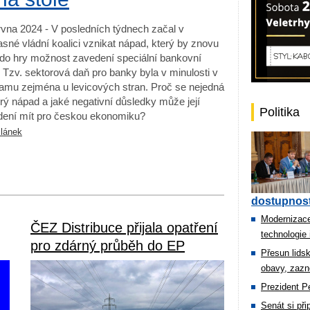
rvna 2024 - V posledních týdnech začal v
sné vládní koalici vznikat nápad, který by znovu
l do hry možnost zavedení speciální bankovní
 Tzv. sektorová daň pro banky byla v minulosti v
amu zejména u levicových stran. Proč se nejedná
rý nápad a jaké negativní důsledky může její
Politika
dení mít pro českou ekonomiku?
článek
dostupnost
Modernizace
ČEZ Distribuce přijala opatření
technologie 
pro zdárný průběh do EP
Přesun lids
obavy, zazn
Prezident Pe
Senát si př