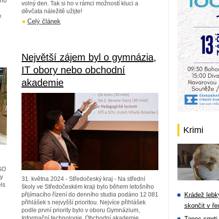
ého
volný den. Tak si ho v rámci možností kluci a
děvčata náležitě užijte!
e
Celý článek
Největší zájem byl o gymnázia,
IT obory nebo obchodní
akademie
Krimi
ESO
ty
31. května 2024 - Středočeský kraj - Na střední
ls
školy ve Středočeském kraji bylo během letošního
přijímacího řízení do denního studia podáno 12 081
Krádež lebky
přihlášek s nejvyšší prioritou. Nejvíce přihlášek
skončit v ře
podle první priority bylo v oboru Gymnázium,
Informační technologie, Obchodní akademie,
Tanec smrti 