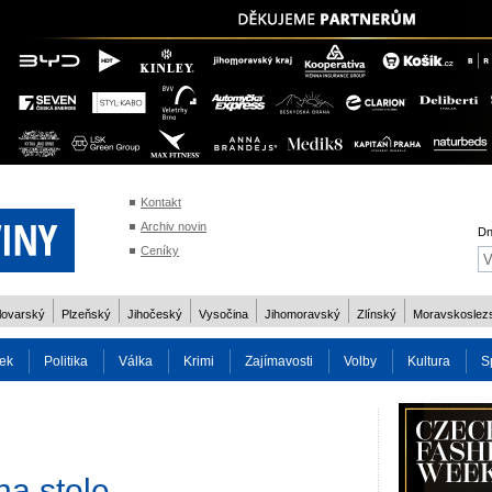
Kontakt
Archiv novin
Dn
Ceníky
lovarský
Plzeňský
Jihočeský
Vysočina
Jihomoravský
Zlínský
Moravskoslez
ek
Politika
Válka
Krimi
Zajímavosti
Volby
Kultura
S
2014
Reality
Cestování
Volby 2013
Technika
Charita
Os
na stole