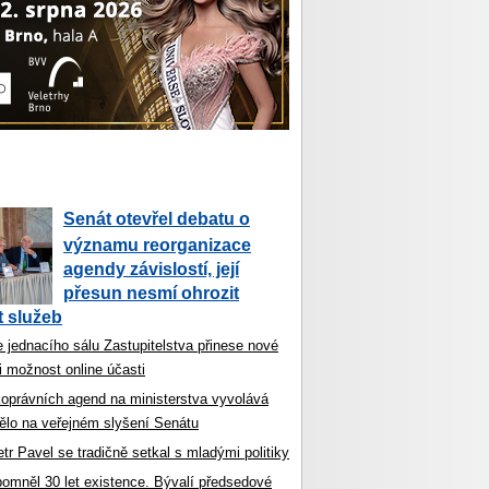
Senát otevřel debatu o
významu reorganizace
agendy závislostí, její
přesun nesmí ohrozit
 služeb
 jednacího sálu Zastupitelstva přinese nové
i možnost online účasti
koprávních agend na ministerstva vyvolává
ělo na veřejném slyšení Senátu
tr Pavel se tradičně setkal s mladými politiky
ipomněl 30 let existence. Bývalí předsedové