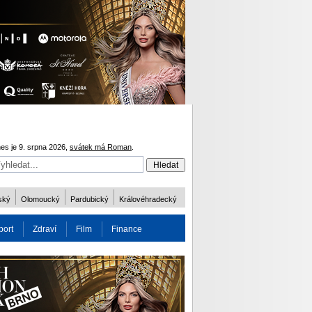
es je 9. srpna 2026,
svátek má Roman
.
ský
Olomoucký
Pardubický
Královéhradecký
port
Zdraví
Film
Finance
obnost
Více
ODM 2016