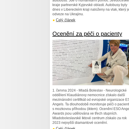
autobusů. Jde o humanitární pomoc Středočesk
kraje partnerské Kyjevské oblasti. Autobusy byly
dnes v Libereckém kraji naloženy na vlak, který j
odveze na Ukrajinu.
Celý článek
Ocenění za péči o pacienty
1. června 2024 - Mladá Boleslav - Neurologické
oddělení Klaudiánovy nemocnice získalo další
mezinárodní certifikát od evropské organizace 
Angels. Ta dlouhodobě monitoruje péči o pacien
s mozkovou příhodou (iktem). Ocenění ESO Ange
Awards jsou udělována ve třech stupních.
Mladoboleslavské Iktové centrum získalo za rok
2023 nejvyšší diamantové ocenění.
Celý článek