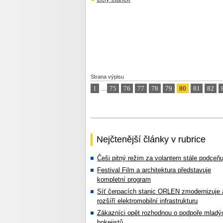
Strana výpisu
1
...
75
76
77
78
79
80
81
82
Nejčtenější články v rubrice
Češi pitný režim za volantem stále podceňu
Festival Film a architektura představuje
kompletní program
Síť čerpacích stanic ORLEN zmodernizuje 
rozšíří elektromobilní infrastrukturu
Zákazníci opět rozhodnou o podpoře mladý
hokejistů