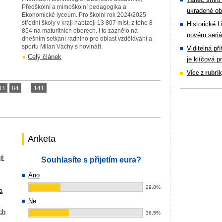
Předškolní a mimoškolní pedagogika a
ukradené ob
Ekonomické lyceum. Pro školní rok 2024/2025
střední školy v kraji nabízejí 13 807 míst, z toho 8
Historické L
854 na maturitních oborech. I to zaznělo na
novém seriá
dnešním setkání radního pro oblast vzdělávání a
sportu Milan Váchy s novináři.
Viditelná př
Celý článek
je klíčová p
Více z rubri
83
84
...
141
Anketa
jí
Souhlasíte s přijetím eura?
Ano
29.8%
a
Ne
ch
36.5%