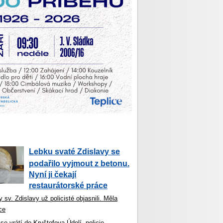
Lebku svaté Zdislavy se
podařilo vyjmout z betonu.
Nyní ji čekají
restaurátorské práce
 sv. Zdislavy už policisté objasnili. Měla
ce
se vrátí do Kryštofova Údolí, policie