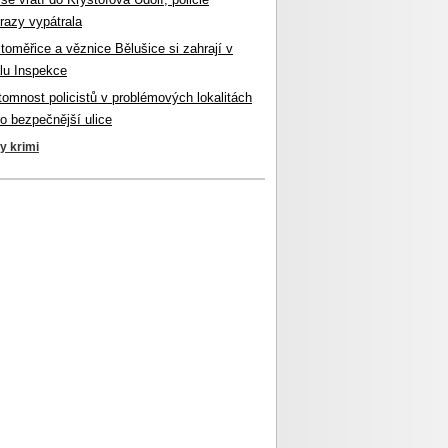
razy vypátrala
itoměřice a věznice Bělušice si zahrají v
lu Inspekce
ítomnost policistů v problémových lokalitách
ro bezpečnější ulice
ky krimi