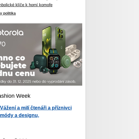
mbolické klíče k horní komoře
y politika
ashion Week
Vážení a milí čtenáři a příznivci
módy a designu,