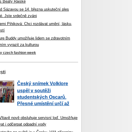
s Beaty Rajské
d Sázavou se 14. března uskuteční ples
é. Jste srdečně zváni
mi Pihiková: Chci rozdávat umění, lásku,
stí
ture Buddy umožňuje lidem se zdravotním
ím vyrazit za kulturou
ky czech fashion week
sti
Český snímek Volklore
uspěl v soutěži
studentských Oscarů.
Přesné umístění určí až
 Vltavě nově obsluhuje servisní loď. Umožňuje
vat i odčerpat odpadní vody