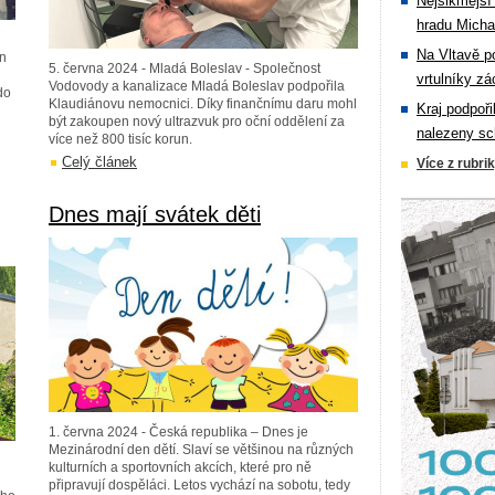
Nejšikmější
hradu Michal
Na Vltavě p
in
5. června 2024 - Mladá Boleslav - Společnost
vrtulníky zá
Vodovody a kanalizace Mladá Boleslav podpořila
do
Klaudiánovu nemocnici. Díky finančnímu daru mohl
Kraj podpoři
být zakoupen nový ultrazvuk pro oční oddělení za
nalezeny sc
více než 800 tisíc korun.
Celý článek
Více z rubri
Dnes mají svátek děti
1. června 2024 - Česká republika – Dnes je
Mezinárodní den dětí. Slaví se většinou na různých
kulturních a sportovních akcích, které pro ně
připravují dospěláci. Letos vychází na sobotu, tedy