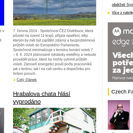
obdrželi Sy
Více z rubrik
e v
7. června 2024 - Společnost ČEZ Distribuce, která
působí na území 11 krajů, přijala opatření, díky
8
kterým by měl být zajištěn zdárný a bezproblémový
průběh voleb do Evropského Parlamentu.
Společnost minimalizuje v termínu konání voleb 7.
– 8. 6. 2024 plánované odstávky elektřiny a nebude
provádět práce, které by mohly ovlivnit průběh
voleb. Zároveň energetici posílí počty pracovníků
jak v terénu, tak i na call centru a dispečinku pro
řešení poruch.
Celý článek
Czech F
Hrabalova chata hlásí
vyprodáno