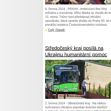
6. června 2024 - PRAHA - Ambiciózní film Vlny
režiséra a scenáristy Jiřího Mádla se chystá do k
15. srpna. Tvůrci nyní představují oficiální
upoutávku, která zavede diváky do Prahy 60. let 
prestižní redakce Československého rozhlasu.
Celý článek
Středočeský kraj posílá na
Ukrajinu humanitární pomoc
2. června 2024 - Středočeský kraj - Na válkou
sužovanou Ukrajinu poputuje dvanáct starších