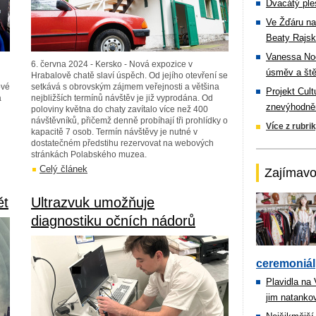
Dvacátý ple
Ve Žďáru na
Beaty Rajsk
Vanessa Noe
6. června 2024 - Kersko - Nová expozice v
úsměv a ště
Hrabalově chatě slaví úspěch. Od jejího otevření se
ové
setkává s obrovským zájmem veřejnosti a většina
Projekt Cul
a
nejbližších termínů návštěv je již vyprodána. Od
znevýhodněn
poloviny května do chaty zavítalo více než 400
návštěvníků, přičemž denně probíhají tři prohlídky o
Více z rubri
kapacitě 7 osob. Termín návštěvy je nutné v
dostatečném předstihu rezervovat na webových
stránkách Polabského muzea.
Celý článek
Zajímavo
ět
Ultrazvuk umožňuje
diagnostiku očních nádorů
ceremoniál
Plavidla na
jim natanko