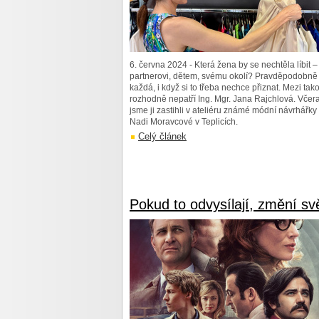
6. června 2024 - Která žena by se nechtěla líbit –
partnerovi, dětem, svému okolí? Pravděpodobně
každá, i když si to třeba nechce přiznat. Mezi tak
rozhodně nepatří Ing. Mgr. Jana Rajchlová. Včer
jsme ji zastihli v ateliéru známé módní návrhářky
Nadi Moravcové v Teplicích.
Celý článek
Pokud to odvysílají, změní sv