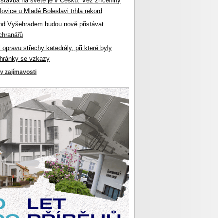
 stavba na světě je v Česku. Věž zříceniny
ovice u Mladé Boleslavi trhla rekord
od Vyšehradem budou nově přistávat
chranářů
l opravu střechy katedrály, při které byly
hránky se vzkazy
ky zajímavosti