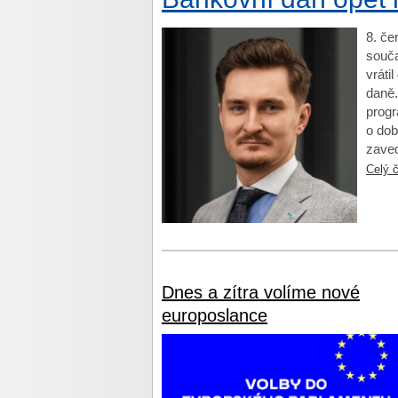
8. če
souča
vráti
daně.
progr
o dob
zave
Celý 
Dnes a zítra volíme nové
europoslance