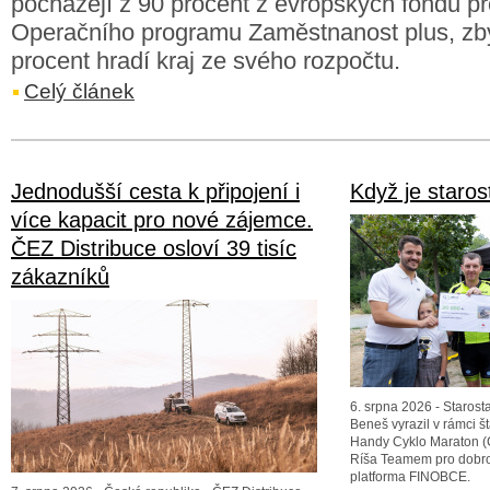
pocházejí z 90 procent z evropských fondů pr
Operačního programu Zaměstnanost plus, zbý
procent hradí kraj ze svého rozpočtu.
Celý článek
Jednodušší cesta k připojení i
Když je staros
více kapacit pro nové zájemce.
ČEZ Distribuce osloví 39 tisíc
zákazníků
6. srpna 2026 - Starost
Beneš vyrazil v rámci 
Handy Cyklo Maraton (
Ríša Teamem pro dobrou
platforma FINOBCE.