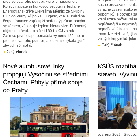
předizolovaného potrubí, které je napojeno u
sucho provázané opako
Kojetic na páteřní horkovod vedoucí z Teplárny
výrazně zvyšují riziko p
Energotrans (dříve Elektrárna Mělník) ze Skupiny
odborníků je potřeba za
ČEZ do Prahy. Přípojka u Kojetic, kde je umístěna
která rizika požárů zá
čerpací stanice zajišťující potřebný průtok topným
nejúčinnější a nejlevně
systémem, zásobuje teplem Neratovice. Průměrný
nejhořlavějšího materiá
objem dodávek tepla činí 180 tis. GJ za rok.
tráva. Nejefektivněji ji
Zatímco první etapa obnášela výměnu 125 metrů
velkých kopytníků, jako 
předizolovaného potrubí, ta letošní se týkala „jen“
Celý článek
zbylých 80 metrů.
Celý článek
Nové autobusové linky
KSÚS rozbíhá 
propojují Vysočinu se středními
staveb. Vyvin
Čechami. Přibyly přímé spoje
do Prahy
5. srpna 2026 - Středoče