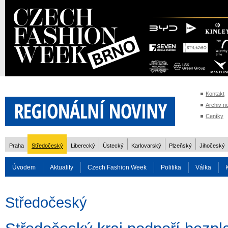
Kontakt
Archiv n
Ceníky
Praha
Středočeský
Liberecký
Ústecký
Karlovarský
Plzeňský
Jihočeský
Úvodem
Aktuality
Czech Fashion Week
Politika
Válka
Auto
Doprava
Zvířata
ZOH Soči 2014
Reality
Cestován
Středočeský
Rozhovory