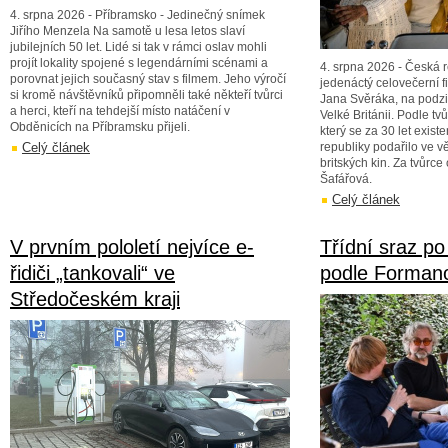
4. srpna 2026 - Příbramsko - Jedinečný snímek
Jiřího Menzela Na samotě u lesa letos slaví
jubilejních 50 let. Lidé si tak v rámci oslav mohli
projít lokality spojené s legendárními scénami a
4. srpna 2026 - Česká r
porovnat jejich současný stav s filmem. Jeho výročí
jedenáctý celovečerní fi
si kromě návštěvníků připomněli také někteří tvůrci
Jana Svěráka, na podzi
a herci, kteří na tehdejší místo natáčení v
Velké Británii. Podle tvů
Obděnicích na Příbramsku přijeli.
který se za 30 let exis
Celý článek
republiky podařilo ve v
britských kin. Za tvůrc
Šafářová.
Celý článek
V prvním pololetí nejvíce e-
Třídní sraz po 
řidiči „tankovali“ ve
podle Forman
Středočeském kraji