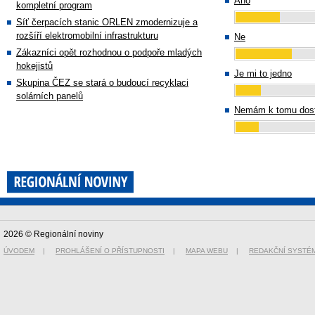
Ano
kompletní program
Síť čerpacích stanic ORLEN zmodernizuje a
rozšíří elektromobilní infrastrukturu
Ne
Zákazníci opět rozhodnou o podpoře mladých
hokejistů
Je mi to jedno
Skupina ČEZ se stará o budoucí recyklaci
solárních panelů
Nemám k tomu dost
2026 © Regionální noviny
ÚVODEM
|
PROHLÁŠENÍ O PŘÍSTUPNOSTI
|
MAPA WEBU
|
REDAKČNÍ SYSTÉ