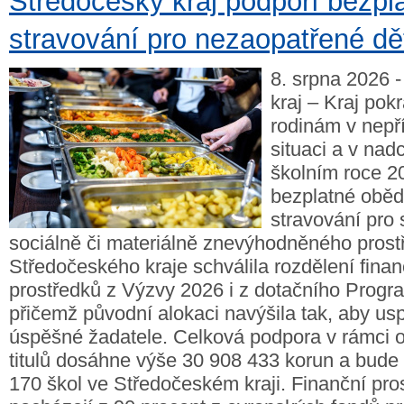
Středočeský kraj podpoří bezpla
stravování pro nezaopatřené dě
8. srpna 2026 
kraj – Kraj pok
rodinám v nepří
situaci a v nad
školním roce 20
bezplatné obědy
stravování pro 
sociálně či materiálně znevýhodněného prost
Středočeského kraje schválila rozdělení fina
prostředků z Výzvy 2026 i z dotačního Progr
přičemž původní alokaci navýšila tak, aby us
úspěšné žadatele. Celková podpora v rámci 
titulů dosáhne výše 30 908 433 korun a bude
170 škol ve Středočeském kraji. Finanční pro