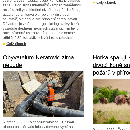
7. srpna 2026 - Česká republika - ČEZ Distribuce
Celý článek
zahajuje od srpna informační kampaň zaměřenou
na zákazníky na hladině nízkého napětí, kteří mají
uzavřenou smlouvu o připojení k distribuční
soustavě, ale dosud své připojení nerealizovali.
Důvodem je změna energetické legislativy, která
vyžaduje doplnění některých stávajících smluv o
nové zákonné ustanovení. Kampaň se dotkne
přibližně 39 tisíc aktivních žádostí o připojení.
Celý článek
Obyvatelům Neratovic zima
Horka spalují k
nebude
divocí koně sni
požárů v přír
6. srpna 2026 - Kojetice/Neratovice – Druhou
etapou pokračovala letos v červenci výměna
6. srpna 2026 - Česká 