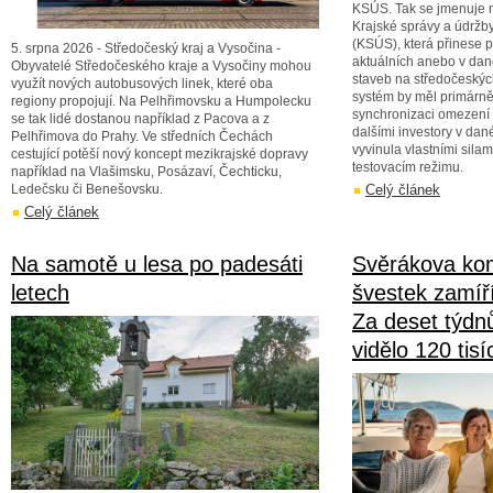
KSÚS. Tak se jmenuje 
Krajské správy a údržby
(KSÚS), která přinese 
5. srpna 2026 - Středočeský kraj a Vysočina -
aktuálních anebo v da
Obyvatelé Středočeského kraje a Vysočiny mohou
staveb na středočeských si
využít nových autobusových linek, které oba
systém by měl primárně 
regiony propojují. Na Pelhřimovsku a Humpolecku
synchronizaci omezení
se tak lidé dostanou například z Pacova a z
dalšími investory v da
Pelhřimova do Prahy. Ve středních Čechách
vyvinula vlastními silami
cestující potěší nový koncept mezikrajské dopravy
testovacím režimu.
například na Vlašimsku, Posázaví, Čechticku,
Ledečsku či Benešovsku.
Celý článek
Celý článek
Na samotě u lesa po padesáti
Svěrákova ko
letech
švestek zamíří 
Za deset týdnů
vidělo 120 tisíc