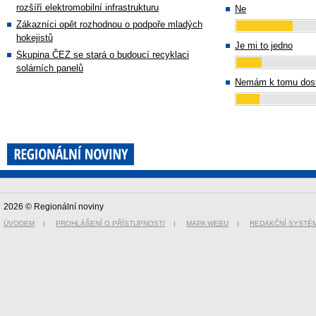
rozšíří elektromobilní infrastrukturu
Ne
Zákazníci opět rozhodnou o podpoře mladých
hokejistů
Je mi to jedno
Skupina ČEZ se stará o budoucí recyklaci
solárních panelů
Nemám k tomu dost
2026 © Regionální noviny
ÚVODEM
|
PROHLÁŠENÍ O PŘÍSTUPNOSTI
|
MAPA WEBU
|
REDAKČNÍ SYSTÉ