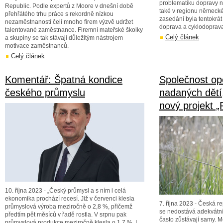
problematiku dopravy n
Republic. Podle expertů z Moore v dnešní době
také v regionu německ
přehřátého trhu práce s rekordně nízkou
zasedání byla tentokrát
nezaměstnaností čelí mnoho firem výzvě udržet
doprava a cyklodoprav
talentované zaměstnance. Firemní mateřské školky
Celý článek
a skupiny se tak stávají důležitým nástrojem
motivace zaměstnanců.
Celý článek
Komentář: Špatná kondice
Společnost op
českého průmyslu
nadaných dětí
nový projekt „
10. října 2023 - „Český průmysl a s ním i celá
ekonomika prochází recesí. Již v červenci klesla
7. října 2023 - Česká 
průmyslová výroba meziročně o 2,8 %, přičemž
se nedostává adekvátn
předtím pět měsíců v řadě rostla. V srpnu pak
často zůstávají samy. 
průmyslová produkce meziročně klesla o 1,7 %. I