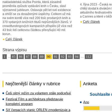
nakladatelská služba Pointa, která zásadně
4. října 2023 - Česká r
proměnila způsob vydávání knih v Česku, slaví
chtějí dostat k divákům 
významné jubileum. Oslavuje pět let své existence
aktuálního festivalovéh
a ohlíží se za dosaženými úspěchy. Celkem už má
a Cannes a které v běžn
na svém kontě více než 200 tisíc prodaných knih a
Celý článek
370 vydaných knižních titulů nejrůznějších žánrů. V
crowdfundingových kampaních přispělo již více než
43 tisíc lidí celkovou částkou převyšující 40 mil.
korun.
Celý článek
Strana výpisu
1
...
85
86
87
88
89
90
91
92
93
94
...
112
Nejčtenější články v rubrice
Anketa
Češi pitný režim za volantem stále podceňují
Souhlasíte 
Festival Film a architektura představuje
Ano
kompletní program
Síť čerpacích stanic ORLEN zmodernizuje a