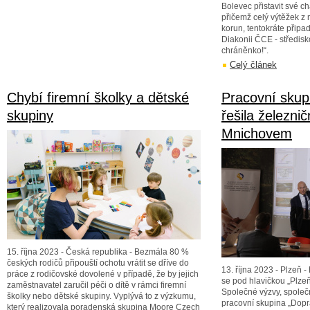
Bolevec přistavit své ch
přičemž celý výtěžek z 
korun, tentokráte přip
Diakonii ČCE - středis
chráněnko!“.
Celý článek
Chybí firemní školky a dětské
Pracovní skup
skupiny
řešila železnič
Mnichovem
15. října 2023 - Česká republika - Bezmála 80 %
českých rodičů připouští ochotu vrátit se dříve do
13. října 2023 - Plzeň 
práce z rodičovské dovolené v případě, že by jejich
se pod hlavičkou „Plzeň
zaměstnavatel zaručil péči o dítě v rámci firemní
Společné výzvy, společ
školky nebo dětské skupiny. Vyplývá to z výzkumu,
pracovní skupina „Dopra
který realizovala poradenská skupina Moore Czech