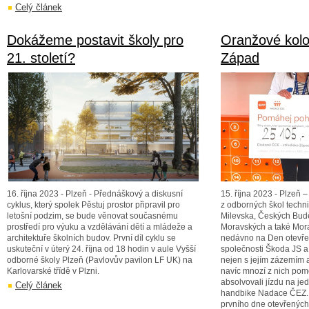
Celý článek
Dokážeme postavit školy pro
Oranžové kolo
21. století?
Západ
16. října 2023 - Plzeň - Přednáškový a diskusní
15. října 2023 - Plzeň
cyklus, který spolek Pěstuj prostor připravil pro
z odborných škol techn
letošní podzim, se bude věnovat současnému
Milevska, Českých Buděj
prostředí pro výuku a vzdělávání dětí a mládeže a
Moravských a také Mor
architektuře školních budov. První díl cyklu se
nedávno na Den otevře
uskuteční v úterý 24. října od 18 hodin v aule Vyšší
společnosti Škoda JS a.
odborné školy Plzeň (Pavlovův pavilon LF UK) na
nejen s jejím zázemím 
Karlovarské třídě v Plzni.
navíc mnozí z nich pomo
absolvovali jízdu na j
Celý článek
handbike Nadace ČEZ. 
prvního dne otevřených