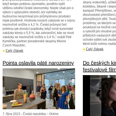
strany vrstevníků, učitel
když tempo poklesu zpomalilo, postihlo opět
kolektivu, šikaně i dep
většinu odvětví české ekonomiky. Nejde však jen o
kampaň Přemýšlivec, ve
výkon v uplynulém období; ani vyhlídky do
dlouhodobé přehlížení 
budoucna nevyznívají pro průmyslovou produkci
přemýšlivých dětí. Tou
nijak pozitivně. Hodnota nových zakázek se v srpnu
problémy, se kterými se
meziročně snížila o 4,2 %. Český průmysl čelí
poukázat na možné cesty
poklesu jak domácí poptávky, když nové tuzemské
a vytvořit jim vhodné p
zakázky klesly o 5,5 %, tak zahraniční, kde se nové
příbězích nadaných dětí
zakázky se meziročně snížily o 3,4 %,“ uvádí Petr
ochotni sdílet své zkuš
Kymlička, partner poradenské skupiny Moore
které kvůli svému nadán
Czech Republic.
Celý článek
Celý článek
Pointa oslavila páté narozeniny
Do českých kin
festivalové fil
7. října 2023 - Česká republika – Online