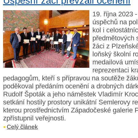
Úspěšní žáci převzali ocenění
19. října 2023 
úspěchů na pol
kol i celostátní
předmětových so
žáci z Plzeňsk
loňský školní ro
medailová umís
reprezentaci kr
pedagogům, kteří s přípravou na soutěže žá
poděkoval předáním ocenění a drobných dár
Rudolf Špoták a jeho náměstek Vladimír Kroc
setkání hostily prostory unikátní Semlerovy re
kterou prostřednictvím Západočeské galerie P
zpřístupnil veřejnosti.
Celý článek