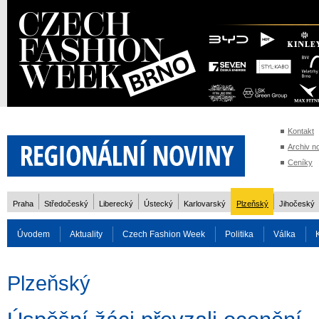
Kontakt
Archiv n
Ceníky
Praha
Středočeský
Liberecký
Ústecký
Karlovarský
Plzeňský
Jihočeský
Úvodem
Aktuality
Czech Fashion Week
Politika
Válka
Auto
Doprava
Zvířata
ZOH Soči 2014
Reality
Cestován
Plzeňský
Rozhovory