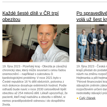
Každé šesté dítě v ČR trpí
Po spravedliv
obezitou
volá už šest k
19. října 2023 - Plzeňský kraj - Obezita je závažný
19. října 2023 - Česká r
chronický stav, který může souviset s celou řadou
krajů předali do podat
onemocnění – například s cukrovkou či
návrh na změnu rozpoč
kardiologickými problémy. V roce 2021 bylo v
Hejtmanka a pět hejtmanů
České republice 16 % dětí obézních, polovina z
“Férové financování kra
nich dokonce dosahuje extrémních hodnot. Podle
stávajícím zněním záko
odhadů bude navíc v roce 2030 celosvětově trpět
rozpočtovém určení dan
obezitou až 254 milionů dětí. Lékaři upozorňují, že
nedostatky stávající prá
pacienti, kteří mají nadváhu a obezitu v dětství, si
Celý článek
nemoc pravděpodobně odnesou i do dospělého
života.