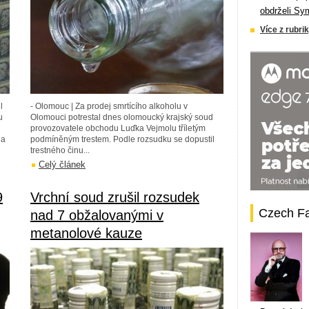
obdrželi Sy
Více z rubrik
l
- Olomouc | Za prodej smrtícího alkoholu v
u
Olomouci potrestal dnes olomoucký krajský soud
provozovatele obchodu Luďka Vejmolu tříletým
na
podmíněným trestem. Podle rozsudku se dopustil
trestného činu...
Celý článek
9
Vrchní soud zrušil rozsudek
Czech F
nad 7 obžalovanými v
metanolové kauze