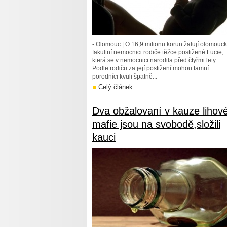
- Olomouc | O 16,9 milionu korun žalují olomouc
fakultní nemocnici rodiče těžce postižené Lucie,
která se v nemocnici narodila před čtyřmi lety.
Podle rodičů za její postižení mohou tamní
porodníci kvůli špatně...
Celý článek
Dva obžalovaní v kauze lihov
mafie jsou na svobodě,složili
kauci