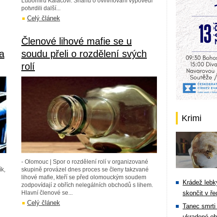
Lubomíru Kaláčovi. Snahu o ovlivňování výpovědí
potvrdili další...
Celý článek
Členové lihové mafie se u
a
soudu přeli o rozdělení svých
rolí
Krimi
- Olomouc | Spor o rozdělení rolí v organizované
k,
skupině provázel dnes proces se členy takzvané
lihové mafie, kteří se před olomouckým soudem
Krádež lebky
zodpovídají z obřích nelegálních obchodů s lihem.
Hlavní členové se...
skončit v ře
Celý článek
Tanec smrti 
ukradené ob