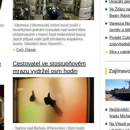
Dvacátý ple
Ve Žďáru na
Beaty Rajsk
Vanessa Noe
kou
- Olomouc | Olomoucký vrchní soud zrušil v
úsměv a ště
neveřejném jednání rozsudek nad sedmi lidmi
obžalovanými v hlavní části metanolové kauzy.
Projekt Cul
Jejich případ vrátil zpět zlínskému krajskému
soudu. Odvolání dvou hlavních...
znevýhodněn
Celý článek
Více z rubri
é
Cestovatel ve stostupňovém
mrazu vydržel osm hodin
Zajímavo
Nejšikmější
hradu Michal
Na Vltavě p
- Teplice nad Bečvou (Přerovsko) | Osm hodin