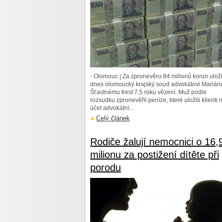
- Olomouc | Za zpronevěru 84 milionů korun uloži
dnes olomoucký krajský soud advokátovi Marián
Šťastnému trest 7,5 roku vězení. Muž podle
rozsudku zpronevěřil peníze, které uložili klienti 
účet advokátní...
Celý článek
Rodiče žalují nemocnici o 16,
milionu za postižení dítěte při
porodu