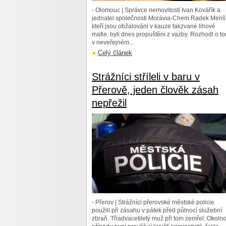
- Olomouc | Správce nemovitostí Ivan Kovářík a
jednatel společnosti Morávia-Chem Radek Menší
kteří jsou obžalováni v kauze takzvané lihové
mafie, byli dnes propuštěni z vazby. Rozhodl o t
v neveřejném...
Celý článek
Strážníci stříleli v baru v
Přerově, jeden člověk zásah
nepřežil
- Přerov | Strážníci přerovské městské policie
použili při zásahu v pátek před půlnocí služební
zbraň. Třiadvacetiletý muž při tom zemřel. Okolno