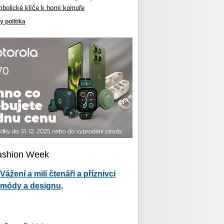
mbolické klíče k horní komoře
y politika
ashion Week
Vážení a milí čtenáři a příznivci
módy a designu,