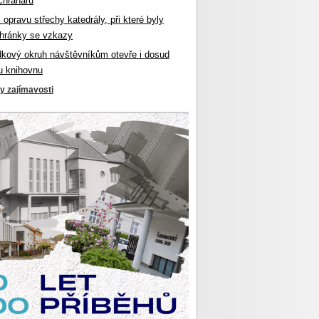
chranářů
l opravu střechy katedrály, při které byly
hránky se vzkazy
dkový okruh návštěvníkům otevře i dosud
u knihovnu
ky zajímavosti