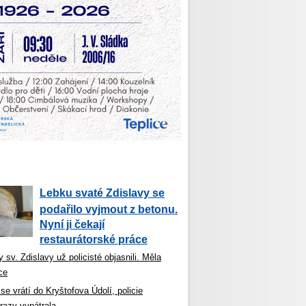
Lebku svaté Zdislavy se
podařilo vyjmout z betonu.
Nyní ji čekají
restaurátorské práce
 sv. Zdislavy už policisté objasnili. Měla
ce
se vrátí do Kryštofova Údolí, policie
razy vypátrala