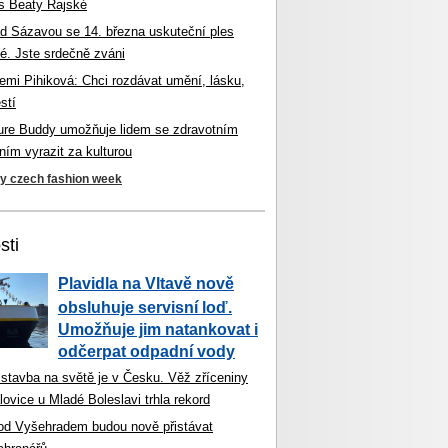
s Beaty Rajské
d Sázavou se 14. března uskuteční ples
é. Jste srdečně zváni
mi Pihiková: Chci rozdávat umění, lásku,
stí
ture Buddy umožňuje lidem se zdravotním
ím vyrazit za kulturou
ky czech fashion week
sti
Plavidla na Vltavě nově
obsluhuje servisní loď.
Umožňuje jim natankovat i
odčerpat odpadní vody
 stavba na světě je v Česku. Věž zříceniny
ovice u Mladé Boleslavi trhla rekord
od Vyšehradem budou nově přistávat