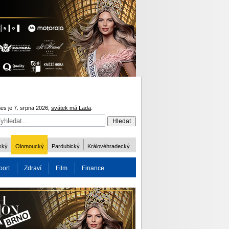
es je 7. srpna 2026,
svátek má Lada
.
ský
Olomoucký
Pardubický
Královéhradecký
port
Zdraví
Film
Finance
obnost
Více
ODM 2016