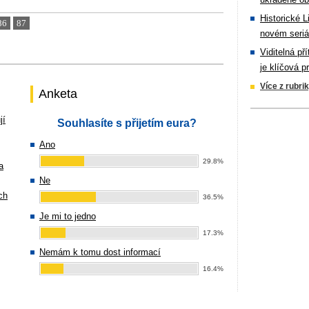
Historické L
86
87
novém seriá
Viditelná př
je klíčová p
Více z rubri
Anketa
jí
Souhlasíte s přijetím eura?
Ano
29.8%
a
Ne
ch
36.5%
Je mi to jedno
17.3%
Nemám k tomu dost informací
16.4%