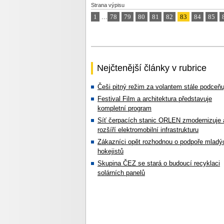
Strana výpisu
1
...
78
79
80
81
82
83
84
85
Nejčtenější články v rubrice
Češi pitný režim za volantem stále podceňu
Festival Film a architektura představuje
kompletní program
Síť čerpacích stanic ORLEN zmodernizuje 
rozšíří elektromobilní infrastrukturu
Zákazníci opět rozhodnou o podpoře mladý
hokejistů
Skupina ČEZ se stará o budoucí recyklaci
solárních panelů