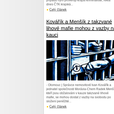
případu nyní prověřují krajští kriminalisté, řekla
dnes ČTK krajská...
Celý článek
Kovářík a Menšík z takzvané
lihové mafie mohou z vazby n
kauci
- Olomouc | Správce nemovitostí Ivan Kovářík a
jednatel společnosti Morávia-Chem Radek Menší
kteří jsou obžalováni v kauze takzvané lihové
mafie, se mohou dostat z vazby na svobodu po
složení peněžité...
Celý článek