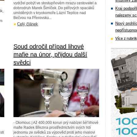
vrtulníky zá
vydržel pobýt ve stostupňovém mrazu cestovatel a
dobrodruh Marek Šimíček. Do péřových spacáků
Kraj podpoři
k,
umístěných v kryokomoře Lázní Teplice nad
nalezeny sc
Bečvou na Přerovsku...
om
Nový prohlí
Celý článek
nepřístupno
Více z rubri
Soud odročil případ lihové
mafie na únor, přijdou další
svědci
- Olomouc | Až 400.000 korun prý nabízel šéf lihové
mafie Radek Březina prostřednictvím svých lidí
sti
jednomu ze svědků za výpověď proti jeho rivalovi