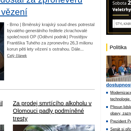
t vězení
- Brno | Brněnský krajský soud dnes potrestal
bývalého generálního ředitele zkrachovalé
společnosti OP (Oděvní podnik) Prostějov
Františka Tuhého za zpronevěru 26,3 milionu
Politika
korun pěti lety vězení s ostrahou. Dále...
Celý článek
dostupnost
Modernizace
technologie 
il
Za prodej smrtícího alkoholu v
Přesun lids
Olomouci padly podmíněné
obavy, zazn
tresty
Prezident Pe
Senát si př