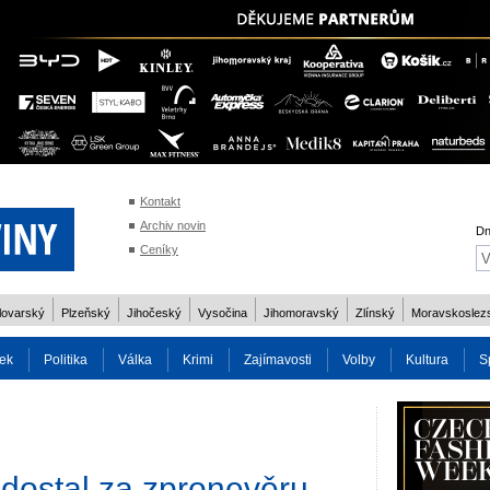
Kontakt
Archiv novin
Dn
Ceníky
lovarský
Plzeňský
Jihočeský
Vysočina
Jihomoravský
Zlínský
Moravskoslez
ek
Politika
Válka
Krimi
Zajímavosti
Volby
Kultura
S
2014
Reality
Cestování
Volby 2013
Technika
Charita
Os
 dostal za zpronevěru