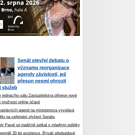
Senát otevřel debatu o
významu reorganizace
agendy závislostí, její
přesun nesmí ohrozit
 služeb
 jednacího sálu Zastupitelstva přinese nové
i možnost online účasti
koprávních agend na ministerstva vyvolává
ělo na veřejném slyšení Senátu
tr Pavel se tradičně setkal s mladými politiky
ipomněl 30 let existence. Bývalí předsedové