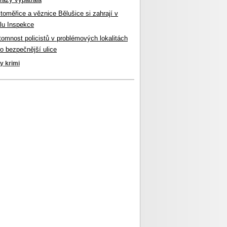
itoměřice a věznice Bělušice si zahrají v
lu Inspekce
ítomnost policistů v problémových lokalitách
ro bezpečnější ulice
ky krimi