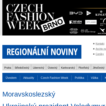
Kontakt
Archiv n
Ceníky
Praha
Středočeský
Liberecký
Ústecký
Karlovarský
Plzeňský
Jihočeský
Úvodem
Aktuality
Czech Fashion Week
Politika
Válka
Auto
Doprava
Zvířata
ZOH Soči 2014
Reality
Cestován
Moravskoslezský
Rozhovory