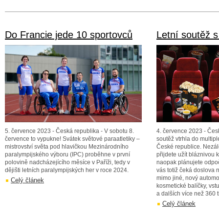
Do Francie jede 10 sportovců
Letní soutěž 
5. července 2023 - Česká republika - V sobotu 8.
4. července 2023 - Česk
července to vypukne! Svátek světové paraatletiky –
soutěž vtrhla do multip
mistrovství světa pod hlavičkou Mezinárodního
České republice. Nezálež
paralympijského výboru (IPC) proběhne v první
přijdete užít bláznivou 
polovině nadcházejícího měsíce v Paříži, tedy v
naopak plánujete odpo
dějišti letních paralympijských her v roce 2024.
vás totiž čeká doslova 
mimo jiné, nový automo
Celý článek
kosmetické balíčky, vst
a dalších více než 360 t
Celý článek