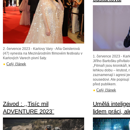
2. července 2023 - Karlovy Vary - Aňa Geislerová
(47) vynesla na Mezinárodním filmovém festivalu v
1. července 2023 - Karl
Karlových Varech pivní šaty.
Jiřího Bartošku přivíta
Celý článek
„Filmaři jsou kronikáři, 
lehkou dobu – krutost, r
zaznamenají i agresi j
sousedovi. Ale popisují
před publikem.
Celý článek
Závod : ,,Tisíc mil
Umělá intelig
ADVENTURE 2023¨
lidem práci, ale