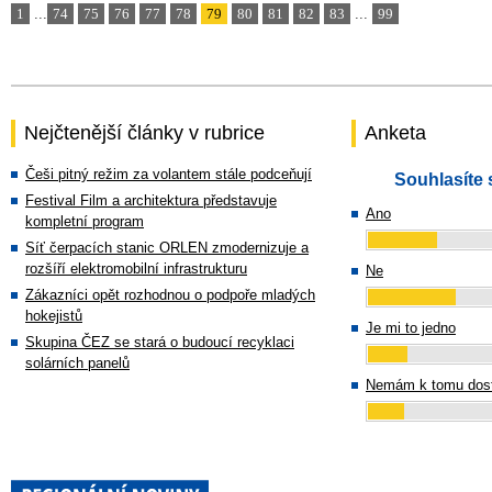
1
...
74
75
76
77
78
79
80
81
82
83
...
99
Nejčtenější články v rubrice
Anketa
Češi pitný režim za volantem stále podceňují
Souhlasíte 
Festival Film a architektura představuje
Ano
kompletní program
Síť čerpacích stanic ORLEN zmodernizuje a
rozšíří elektromobilní infrastrukturu
Ne
Zákazníci opět rozhodnou o podpoře mladých
hokejistů
Je mi to jedno
Skupina ČEZ se stará o budoucí recyklaci
solárních panelů
Nemám k tomu dost