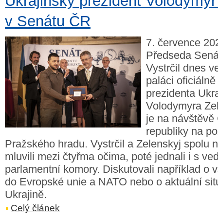
Ukrajinský prezident Volodymyr
v Senátu ČR
7. července 202
Předseda Sená
Vystrčil dnes 
paláci oficiálně 
prezidenta Ukra
Volodymyra Ze
je na návštěvě
republiky na p
Pražského hradu. Vystrčil a Zelenskyj spolu n
mluvili mezi čtyřma očima, poté jednali i s v
parlamentní komory. Diskutovali například o 
do Evropské unie a NATO nebo o aktuální sit
Ukrajině.
Celý článek