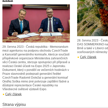
28. června 2023 - Česk
DAS SOMMERKINO nabíd
29. června 2023 - Česká republika - Memorandum
Brně a také v Liberci o
mezi agenturou na podporu obchodu CzechTrade
oceňovaných německy m
a Kanceláří generálního komisaře, která je součástí
Celý článek
příspěvkové organizace Ministerstva zahraničních
věcí Česká centra, stvrzuje spolupráci při přípravě a
realizaci české účasti na Expo 2025 v Japonsku.
Dokument, který v pondělí ve večerních hodinách v
Praze slavnostně podepsali generální ředitel
CzechTrade Radomil Doležal a generální komisař
Ondřej Soška mimo jiné potvrzuje zajištění řádné a
důstojné reprezentace České republiky na
Všeobecné světové výstavě Expo.
Celý článek
Strana výpisu