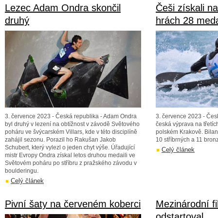
Lezec Adam Ondra skončil
Češi získali n
druhý
hrách 28 medai
3. července 2023 - Česká republika - Adam Ondra
3. července 2023 - Čes
byl druhý v lezení na obtížnost v závodě Světového
česká výprava na třetí
poháru ve švýcarském Villars, kde v této disciplíně
polském Krakově. Bilanc
zahájil sezonu. Porazil ho Rakušan Jakob
10 stříbrných a 11 bron
Schubert, který vylezl o jeden chyt výše. Úřadující
Celý článek
mistr Evropy Ondra získal letos druhou medaili ve
Světovém poháru po stříbru z pražského závodu v
boulderingu.
Celý článek
Pivní šaty na červeném koberci
Mezinárodní fi
odstartoval