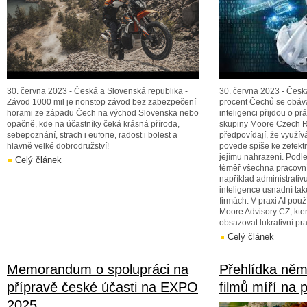
30. června 2023 - Česká a Slovenská republika -
30. června 2023 - Česká
Závod 1000 mil je nonstop závod bez zabezpečení
procent Čechů se obáva
horami ze západu Čech na východ Slovenska nebo
inteligenci přijdou o pr
opačně, kde na účastníky čeká krásná příroda,
skupiny Moore Czech Re
sebepoznání, strach i euforie, radost i bolest a
předpovídají, že využív
hlavně velké dobrodružství!
povede spíše ke zefekti
jejímu nahrazení. Podle
Celý článek
téměř všechna pracovní 
například administrativ
inteligence usnadní ta
firmách. V praxi AI použ
Moore Advisory CZ, kte
obsazovat lukrativní pr
Celý článek
Memorandum o spolupráci na
Přehlídka ně
přípravě české účasti na EXPO
filmů míří na p
2025