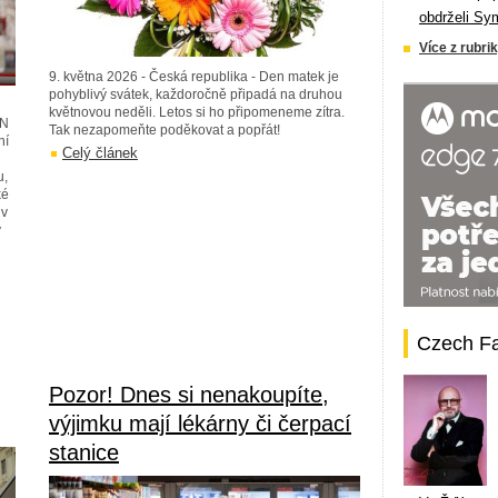
obdrželi Sy
Více z rubrik
9. května 2026 - Česká republika - Den matek je
pohyblivý svátek, každoročně připadá na druhou
květnovou neděli. Letos si ho připomeneme zítra.
EN
Tak nezapomeňte poděkovat a popřát!
ní
Celý článek
u,
ké
 v
y
Czech F
Pozor! Dnes si nenakoupíte,
výjimku mají lékárny či čerpací
stanice