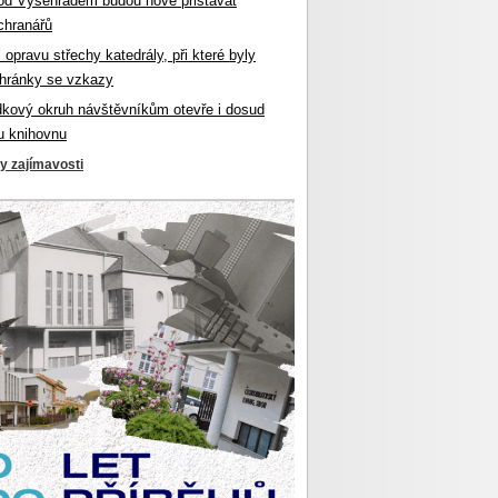
od Vyšehradem budou nově přistávat
chranářů
l opravu střechy katedrály, při které byly
hránky se vzkazy
dkový okruh návštěvníkům otevře i dosud
u knihovnu
ky zajímavosti