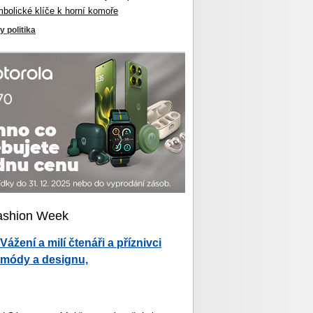
mbolické klíče k horní komoře
y politika
ashion Week
Vážení a milí čtenáři a příznivci
módy a designu,