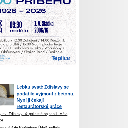
Lebku svaté Zdislavy se
podařilo vyjmout z betonu.
Nyní ji čekají
restaurátorské práce
 sv. Zdislavy už policisté objasnili. Měla
ce
se vrátí do Kryštofova Údolí, policie