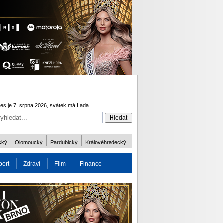
es je 7. srpna 2026,
svátek má Lada
.
ský
Olomoucký
Pardubický
Královéhradecký
port
Zdraví
Film
Finance
obnost
Více
ODM 2016