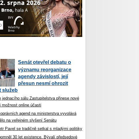
Senát otevřel debatu o
významu reorganizace
agendy závislostí, její
přesun nesmí ohrozit
 služeb
 jednacího sálu Zastupitelstva přinese nové
i možnost online účasti
koprávních agend na ministerstva vyvolává
ělo na veřejném slyšení Senátu
tr Pavel se tradičně setkal s mladými politiky
ipomněl 30 let existence. Bývalí předsedové