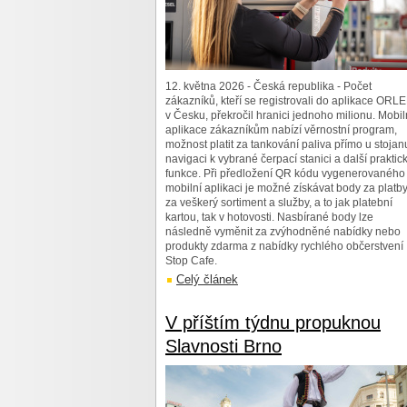
12. května 2026 - Česká republika - Počet
zákazníků, kteří se registrovali do aplikace ORL
v Česku, překročil hranici jednoho milionu. Mobil
aplikace zákazníkům nabízí věrnostní program,
možnost platit za tankování paliva přímo u stojan
navigaci k vybrané čerpací stanici a další praktic
funkce. Při předložení QR kódu vygenerovaného
mobilní aplikaci je možné získávat body za platb
za veškerý sortiment a služby, a to jak platební
kartou, tak v hotovosti. Nasbírané body lze
následně vyměnit za zvýhodněné nabídky nebo
produkty zdarma z nabídky rychlého občerstvení
Stop Cafe.
Celý článek
V příštím týdnu propuknou
Slavnosti Brno