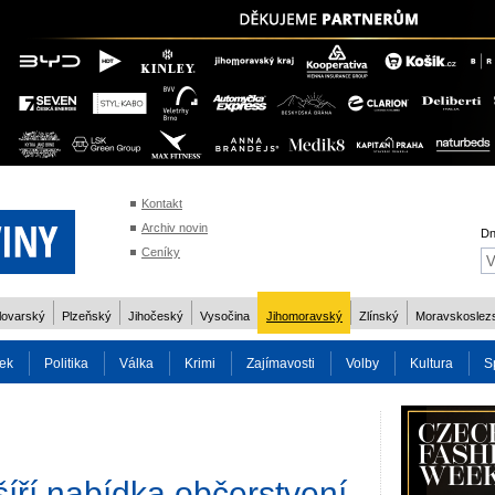
Kontakt
Archiv novin
Dn
Ceníky
lovarský
Plzeňský
Jihočeský
Vysočina
Jihomoravský
Zlínský
Moravskoslez
ek
Politika
Válka
Krimi
Zajímavosti
Volby
Kultura
S
2014
Reality
Cestování
Volby 2013
Technika
Charita
Os
íří nabídka občerstvení