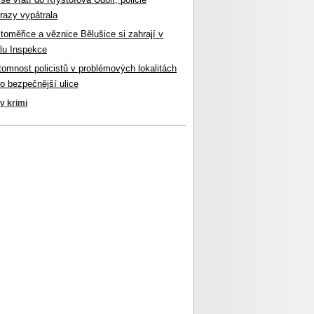
razy vypátrala
itoměřice a věznice Bělušice si zahrají v
lu Inspekce
ítomnost policistů v problémových lokalitách
ro bezpečnější ulice
ky krimi