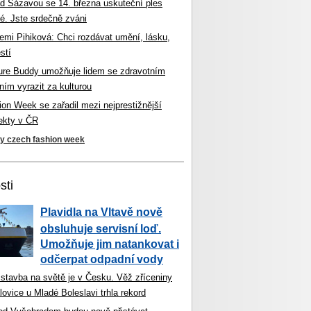
d Sázavou se 14. března uskuteční ples
é. Jste srdečně zváni
mi Pihiková: Chci rozdávat umění, lásku,
stí
ture Buddy umožňuje lidem se zdravotním
ím vyrazit za kulturou
on Week se zařadil mezi nejprestižnější
jekty v ČR
ky czech fashion week
sti
Plavidla na Vltavě nově
obsluhuje servisní loď.
Umožňuje jim natankovat i
odčerpat odpadní vody
 stavba na světě je v Česku. Věž zříceniny
ovice u Mladé Boleslavi trhla rekord