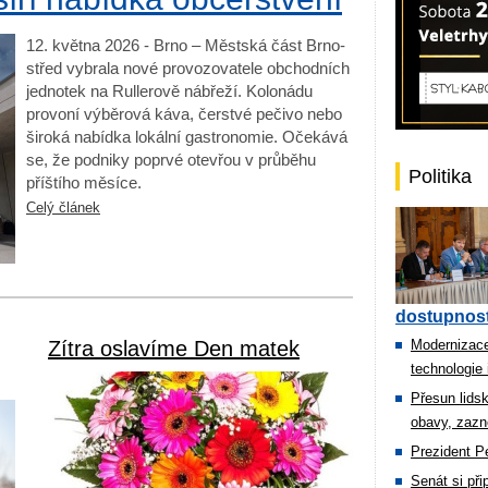
12. května 2026 - Brno –⁠ Městská část Brno-
střed vybrala nové provozovatele obchodních
jednotek na Rullerově nábřeží. Kolonádu
provoní výběrová káva, čerstvé pečivo nebo
široká nabídka lokální gastronomie. Očekává
se, že podniky poprvé otevřou v průběhu
Politika
příštího měsíce.
Celý článek
dostupnost
Zítra oslavíme Den matek
Modernizace
technologie 
Přesun lids
obavy, zazn
Prezident Pe
Senát si př