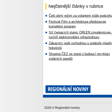
Nejčtenější články v rubrice
Češi pitný režim za volantem stále podceňu
Festival Film a architektura představuje
kompletní program
Síť čerpacích stanic ORLEN zmodernizuje 
rozšíří elektromobilní infrastrukturu
Zákazníci opět rozhodnou o podpoře mladý
hokejistů
Skupina ČEZ se stará o budoucí recyklaci
solárních panelů
2026 © Regionální noviny