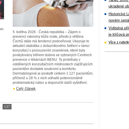
ukradené ob
Historické L
novém seriá
Viditelná př
dům
5. května 2026 - Česká republika – Zájem o
je klíčová p
prevenci rakoviny kůže roste, přesto ji většina
Čechů stále má tendenci podceňovat. Ukazuje to
Více z rubri
aktuální statistika z dotazníkového šetření v rámci
konzultací s posouzením znamének, které byly
poskytovány během dubna ve vybraných Centrech
prevence v lékárnách BENU. Ty probíhaly v
oddělených konzultačních místnostech zajišťujících
pacientům dostatek soukromí a komfortu.
Dermatologové je poskytli celkem 1 127 pacientům,
přičemž u 28 % z nich odhalili potencionálně
problematický nález a doporučili další vyšetření.
Celý článek
..
137