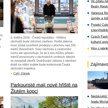
Ve Žďáru na
Beaty Rajsk
Vanessa Noe
úsměv a ště
Projekt Cul
znevýhodněn
no,
Czech Fashi
8. května 2026 - Česká republika - Většina
s
obchodů bude mít dnes zavřeno. Podle zákona
kulturní pro
musí zůstat uzavřené prodejny s plochou nad 200
i
Více z rubri
metrů čtverečních. Svaz obchodu a cestovního
ruchu ale upozorňuje, že se k nim můžou přidat i
menší provozovny v obchodních centrech, kterým
se nevyplatí otevřít. Dodržování zákona o otevírací
Zajímavo
době na státní svátek bude kontrolovat Česká
obchodní inspekce.
Celý článek
Parkouristé mají nové hřiště na
Žlutém kopci
Nejšikmější
hradu Michal