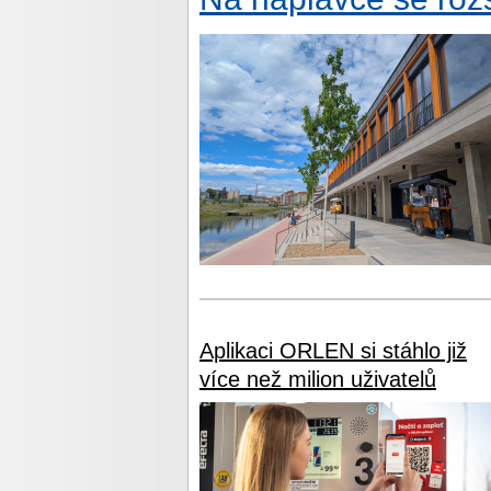
Aplikaci ORLEN si stáhlo již
více než milion uživatelů