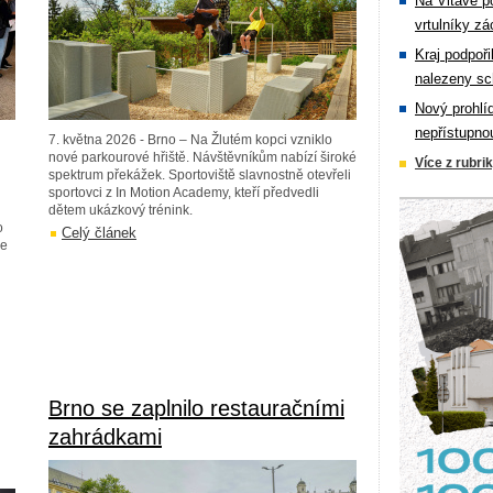
Na Vltavě p
vrtulníky zá
Kraj podpoři
nalezeny sc
Nový prohlí
nepřístupno
7. května 2026 - Brno – Na Žlutém kopci vzniklo
nové parkourové hřiště. Návštěvníkům nabízí široké
Více z rubri
spektrum překážek. Sportoviště slavnostně otevřeli
sportovci z In Motion Academy, kteří předvedli
dětem ukázkový trénink.
o
Celý článek
ne
Brno se zaplnilo restauračními
zahrádkami