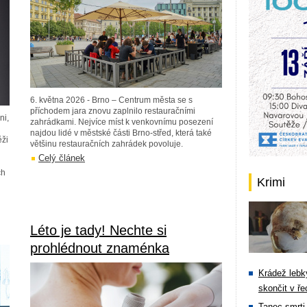
6. května 2026 - Brno –⁠ Centrum města se s
příchodem jara znovu zaplnilo restauračními
ni,
zahrádkami. Nejvíce míst k venkovnímu posezení
najdou lidé v městské části Brno-střed, která také
ěži
většinu restauračních zahrádek povoluje.
Celý článek
ch
Krimi
Léto je tady! Nechte si
prohlédnout znaménka
Krádež lebky
skončit v ře
Tanec smrti 