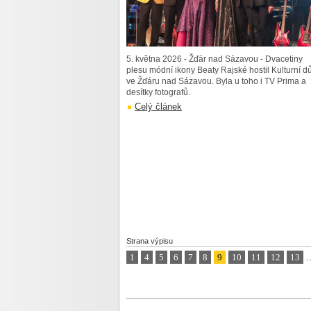
5. května 2026 - Žďár nad Sázavou - Dvacetiny
plesu módní ikony Beaty Rajské hostil Kulturní 
ve Žďáru nad Sázavou. Byla u toho i TV Prima a
desítky fotografů.
Celý článek
Strana výpisu
1
4
5
6
7
8
9
10
11
12
13
.