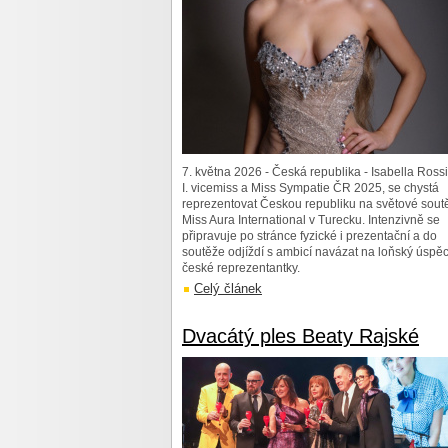
7. května 2026 - Česká republika - Isabella Rossi
I. vicemiss a Miss Sympatie ČR 2025, se chystá
reprezentovat Českou republiku na světové sout
Miss Aura International v Turecku. Intenzivně se
připravuje po stránce fyzické i prezentační a do
soutěže odjíždí s ambicí navázat na loňský úspě
české reprezentantky.
Celý článek
Dvacátý ples Beaty Rajské