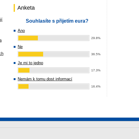
Anketa
jí
Souhlasíte s přijetím eura?
Ano
29.8%
a
Ne
ch
36.5%
Je mi to jedno
17.3%
Nemám k tomu dost informací
16.4%