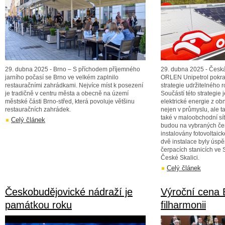
29. dubna 2025 - Brno – S příchodem příjemného
29. dubna 2025 - Česká
jarního počasí se Brno ve velkém zaplnilo
ORLEN Unipetrol pokra
restauračními zahrádkami. Nejvíce míst k posezení
strategie udržitelného 
je tradičně v centru města a obecně na území
Součástí této strategie j
městské části Brno-střed, která povoluje většinu
elektrické energie z obn
restauračních zahrádek.
nejen v průmyslu, ale t
také v maloobchodní sí
Celý článek
budou na vybraných čer
instalovány fotovoltaick
dvě instalace byly úsp
čerpacích stanicích ve 
České Skalici.
Celý článek
Českobudějovické nádraží je
Výroční cena
památkou roku
filharmonii