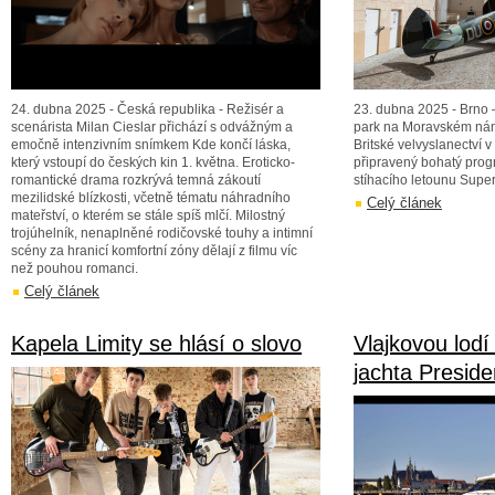
24. dubna 2025 - Česká republika - Režisér a
23. dubna 2025 - Brno 
scenárista Milan Cieslar přichází s odvážným a
park na Moravském námě
emočně intenzivním snímkem Kde končí láska,
Britské velvyslanectví v
který vstoupí do českých kin 1. května. Eroticko-
připravený bohatý prog
romantické drama rozkrývá temná zákoutí
stíhacího letounu Super
mezilidské blízkosti, včetně tématu náhradního
Celý článek
mateřství, o kterém se stále spíš mlčí. Milostný
trojúhelník, nenaplněné rodičovské touhy a intimní
scény za hranicí komfortní zóny dělají z filmu víc
než pouhou romanci.
Celý článek
Kapela Limity se hlásí o slovo
Vlajkovou lodí
jachta Preside