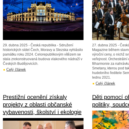
29. dubna 2025 - Česká republika - Sdružení
27. dubna 2025 - Česká
historických sídel Čech, Moravy a Slezska vyhlásilo
Magazine během slavno
památku roku 2024. Celorepublikovým vítězem se
výroční ceny, o nichž s
stala zrekonstruovaná budova vlakového nádraží v
veřejnost. Orchestrální
Českých Budějovicích.
filharmonie za nahrávk
Smetany, kterou pod tak
Celý článek
hudebního ředitele Sem
lednu 2021.
Celý článek
Prestižní ocenění získaly
Děti pomocí ob
projekty z oblasti občanské
politiky, soudc
vybavenosti, školství i ekologie