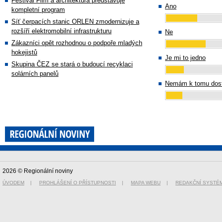
Festival Film a architektura představuje
Ano
kompletní program
Síť čerpacích stanic ORLEN zmodernizuje a
rozšíří elektromobilní infrastrukturu
Ne
Zákazníci opět rozhodnou o podpoře mladých
hokejistů
Je mi to jedno
Skupina ČEZ se stará o budoucí recyklaci
solárních panelů
Nemám k tomu dost
2026 © Regionální noviny
ÚVODEM
|
PROHLÁŠENÍ O PŘÍSTUPNOSTI
|
MAPA WEBU
|
REDAKČNÍ SYSTÉ