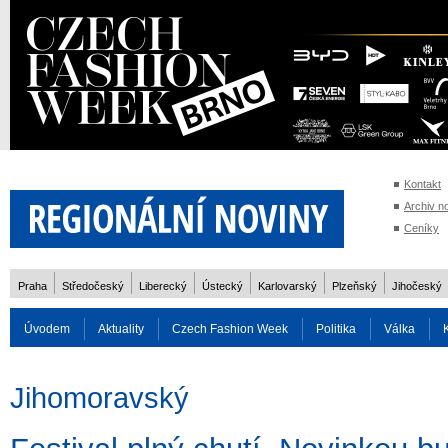
Kontakt
Archiv n
Ceníky
Praha
Středočeský
Liberecký
Ústecký
Karlovarský
Plzeňský
Jihočeský
Úvodem
Aktuality
Czech Fashion Week
Politika
Válka
Auto
Doprava
Zvířata
ZOH Soči 2014
Reality
Cestován
Jihomoravský
Rozhovory