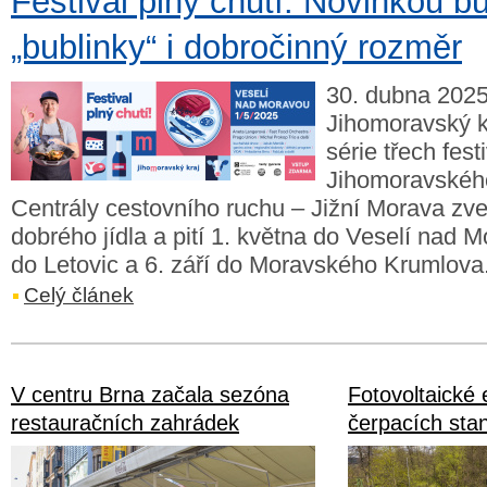
Festival plný chutí. Novinkou b
„bublinky“ i dobročinný rozměr
30. dubna 2025
Jihomoravský kr
série třech fest
Jihomoravského
Centrály cestovního ruchu – Jižní Morava zve
dobrého jídla a pití 1. května do Veselí nad M
do Letovic a 6. září do Moravského Krumlova
Celý článek
V centru Brna začala sezóna
Fotovoltaické 
restauračních zahrádek
čerpacích sta