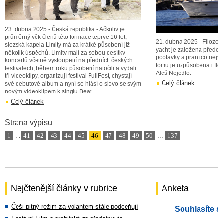
23. dubna 2025 - Česká republika - Ačkoliv je
průměrný věk členů této formace teprve 16 let,
21. dubna 2025 - Filozo
slezská kapela Limity má za krátké působení již
yacht je založena před
několik úspěchů. Limity mají za sebou desítky
poptávky a přání co nej
koncertů včetně vystoupení na předních českých
tomu je uzpůsobena i flo
festivalech, během roku působení natočili a vydali
Aleš Nejedlo.
tři videoklipy, organizují festival FullFest, chystají
Celý článek
své debutové album a nyní se hlásí o slovo se svým
novým videoklipem k singlu Beat.
Celý článek
Strana výpisu
1
...
41
42
43
44
45
46
47
48
49
50
...
137
Nejčtenější články v rubrice
Anketa
Češi pitný režim za volantem stále podceňují
Souhlasíte 