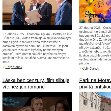
27. dubna 2025 - Česká
osobností, které mají v
27. dubna 2025 - Jihomoravský kraj - Dětský hospic
budoucnosti České republ
Dům pro Julii, vratná tramvajová smyčka vozovny v
dnešního Dne Země děti
brněnských Pisárkách nebo rekonstrukce a
mateřských škol. Vytvoř
dostavba bytového domu na Leitnerově – to jsou
přírody, vzácných i běž
jen některé z celkem čtyřicítky nominovaných
živočichů nebo životní
projektů, které porotu soutěže nejvíce oslovily v
lidskou bezohledností. 
letošním ročníku soutěže Stavba Jihomoravského
osobnostem naléhavou 
kraje.
přírodu.
Celý článek
Celý článek
Láska bez cenzury, film slibuje
Park na Mora
víc než jen romanci
přivítá brits