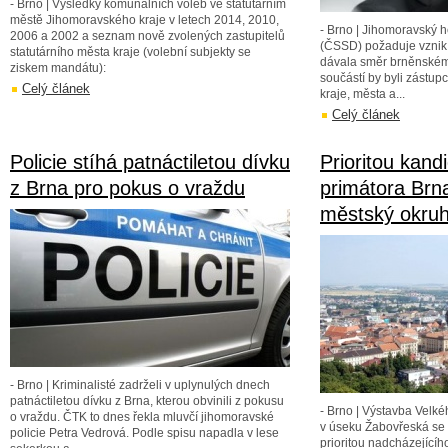
- Brno | Výsledky komunálních voleb ve statutárním
městě Jihomoravského kraje v letech 2014, 2010,
- Brno | Jihomoravský 
2006 a 2002 a seznam nově zvolených zastupitelů
(ČSSD) požaduje vznik 
statutárního města kraje (volební subjekty se
dávala směr brněnskému
ziskem mandátu):
součástí by byli zástupc
Celý článek
kraje, města a...
Celý článek
Policie stíhá patnáctiletou dívku
Prioritou kand
z Brna pro pokus o vraždu
primátora Brna
městský okru
- Brno | Kriminalisté zadrželi v uplynulých dnech
patnáctiletou dívku z Brna, kterou obvinili z pokusu
- Brno | Výstavba Velk
o vraždu. ČTK to dnes řekla mluvčí jihomoravské
v úseku Žabovřeská se s
policie Petra Vedrová. Podle spisu napadla v lese
prioritou nadcházejícíh