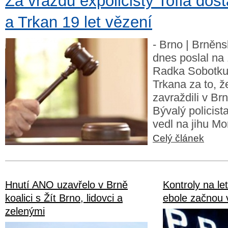
Za vraždu expolicisty Tofla dost
a Trkan 19 let vězení
- Brno | Brněns
dnes poslal na 
Radka Sobotku
Trkana za to, ž
zavraždili v Br
Bývalý policist
vedl na jihu Mor
Celý článek
Hnutí ANO uzavřelo v Brně
Kontroly na let
koalici s Žít Brno, lidovci a
ebole začnou v
zelenými