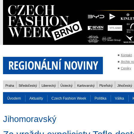
Kontakt
Archiv n
Ceníky
Praha
Středočeský
Liberecký
Ústecký
Karlovarský
Plzeňský
Jihočeský
Úvodem
Aktuality
Czech Fashion Week
Politika
Válka
Auto
Doprava
Zvířata
ZOH Soči 2014
Reality
Cestován
Jihomoravský
Rozhovory