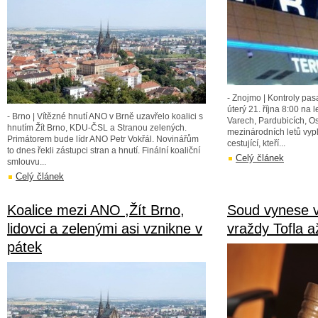
- Znojmo | Kontroly pas
úterý 21. října 8:00 na l
- Brno | Vítězné hnutí ANO v Brně uzavřelo koalici s
Varech, Pardubicích, Os
hnutím Žít Brno, KDU-ČSL a Stranou zelených.
mezinárodních letů vypln
Primátorem bude lídr ANO Petr Vokřál. Novinářům
cestující, kteří...
to dnes řekli zástupci stran a hnutí. Finální koaliční
Celý článek
smlouvu...
Celý článek
Koalice mezi ANO ,Žít Brno,
Soud vynese v
lidovci a zelenými asi vznikne v
vraždy Tofla a
pátek