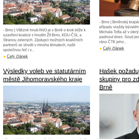
- Brno | Brněnský kraj
případu vraždy bývaléh
- Brno | Vítězné hnutí ANO je v Brně o krok blíže k
Michala Tofla až v úter
uzavření koalice s hnutím Žít Brno, KDU-ČSL a
padnout dnes. Soud jedn
Stranou zelených. Zástupci možných koaličních
ráno ČTK jeho...
partnerů se shodli v mnoha tématech, našli
Celý článek
společnou řeč i v...
Celý článek
Výsledky voleb ve statutárním
Hašek požaduj
městě Jihomoravského kraje
skupiny pro zd
Brně