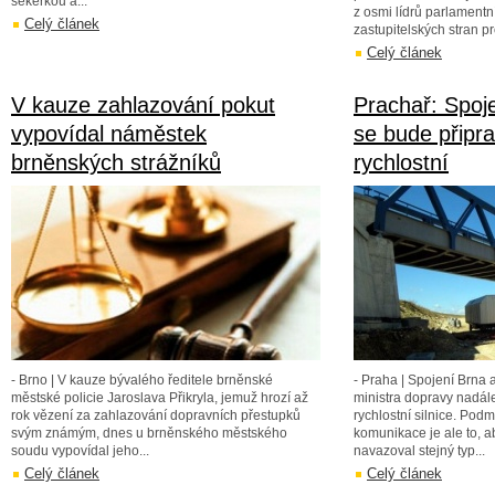
sekerkou a...
z osmi lídrů parlamentn
Celý článek
zastupitelských stran pro
Celý článek
V kauze zahlazování pokut
Prachař: Spoj
vypovídal náměstek
se bude připra
brněnských strážníků
rychlostní
- Brno | V kauze bývalého ředitele brněnské
- Praha | Spojení Brna
městské policie Jaroslava Přikryla, jemuž hrozí až
ministra dopravy nadál
rok vězení za zahlazování dopravních přestupků
rychlostní silnice. Pod
svým známým, dnes u brněnského městského
komunikace je ale to, 
soudu vypovídal jeho...
navazoval stejný typ...
Celý článek
Celý článek