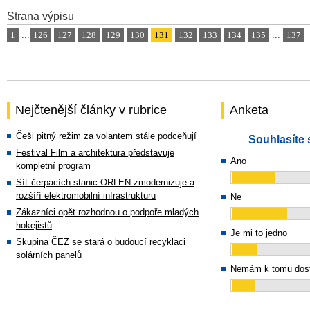
Strana výpisu
1
...
126
127
128
129
130
131
132
133
134
135
...
137
Nejčtenější články v rubrice
Anketa
Češi pitný režim za volantem stále podceňují
Souhlasíte 
Festival Film a architektura představuje
Ano
kompletní program
Síť čerpacích stanic ORLEN zmodernizuje a
rozšíří elektromobilní infrastrukturu
Ne
Zákazníci opět rozhodnou o podpoře mladých
hokejistů
Je mi to jedno
Skupina ČEZ se stará o budoucí recyklaci
solárních panelů
Nemám k tomu dost