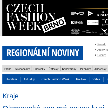
Kontakt
Archiv n
Ceníky
Praha
Středočeský
Liberecký
Ústecký
Karlovarský
Plzeňský
Jihočeský
Úvodem
Aktuality
Czech Fashion Week
Politika
Válka
Auto
Doprava
Zvířata
ZOH Soči 2014
Reality
Cestován
Kraje
Rozhovory