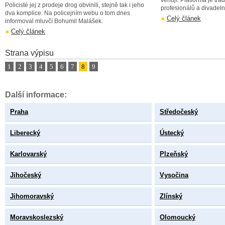
věnují. Platforma je tra
Policisté jej z prodeje drog obvinili, stejně tak i jeho
profesionálů a divadel
dva komplice. Na policejním webu o tom dnes
Celý článek
informoval mluvčí Bohumil Malášek.
Celý článek
Strana výpisu
1
2
3
4
5
6
7
8
9
Další informace:
Praha
Středočeský
Liberecký
Ústecký
Karlovarský
Plzeňský
Jihočeský
Vysočina
Jihomoravský
Zlínský
Moravskoslezský
Olomoucký