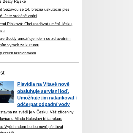
s Beaty Rajské
d Sázavou se 14. března uskuteční ples
é. Jste srdečně zváni
mi Pihiková: Chci rozdávat umění, lásku,
stí
ture Buddy umožňuje lidem se zdravotním
ím vyrazit za kulturou
ky czech fashion week
sti
Plavidla na Vltavě nově
obsluhuje servisní loď.
Umožňuje jim natankovat i
odčerpat odpadní vody
 stavba na světě je v Česku. Věž zříceniny
ovice u Mladé Boleslavi trhla rekord
od Vyšehradem budou nově přistávat