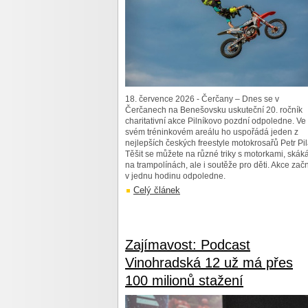
18. července 2026 - Čerčany – Dnes se v
Čerčanech na Benešovsku uskuteční 20. ročník
charitativní akce Pilníkovo pozdní odpoledne. Ve
svém tréninkovém areálu ho uspořádá jeden z
nejlepších českých freestyle motokrosařů Petr Pil
Těšit se můžete na různé triky s motorkami, skák
na trampolínách, ale i soutěže pro děti. Akce zač
v jednu hodinu odpoledne.
Celý článek
Zajímavost: Podcast
Vinohradská 12 už má přes
100 milionů stažení