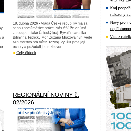
vrtulníky zá
Kraj podpoři
nalezeny sc
Nový prohlí
18. dubna 2026 - Vláda České republiky má za
y.
sebou první měsíce práce. Nás těší, že v ní má
nepřístupno
zastoupení také Ústecký kraj. Bývalá starostka
Více z rubri
y a
Bíliny na Teplicku Mgr. Zuzana Mrázová nyní vede
Ministerstvo pro místní rozvoj. Využili jsme její
ho
ochoty a požádali ji o rozhovor.
Celý článek
REGIONÁLNÍ NOVINY č.
02/2026