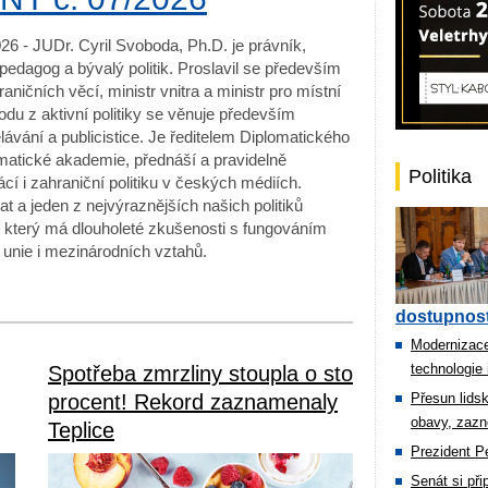
26 - JUDr. Cyril Svoboda, Ph.D. je právník,
edagog a bývalý politik. Proslavil se především
raničních věcí, ministr vnitra a ministr pro místní
odu z aktivní politiky se věnuje především
lávání a publicistice. Je ředitelem Diplomatického
lomatické akademie, přednáší a pravidelně
Politika
í i zahraniční politiku v českých médiích.
t a jeden z nejvýraznějších našich politiků
, který má dlouholeté zkušenosti s fungováním
 unie i mezinárodních vztahů.
dostupnost
Modernizace
technologie 
Spotřeba zmrzliny stoupla o sto
procent! Rekord zaznamenaly
Přesun lids
obavy, zazn
Teplice
Prezident Pe
Senát si př