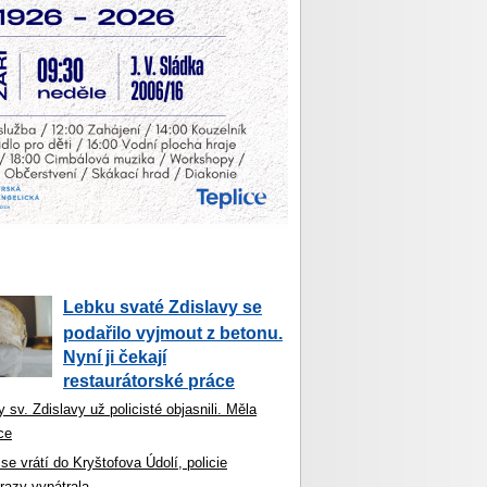
Lebku svaté Zdislavy se
podařilo vyjmout z betonu.
Nyní ji čekají
restaurátorské práce
 sv. Zdislavy už policisté objasnili. Měla
ce
se vrátí do Kryštofova Údolí, policie
razy vypátrala