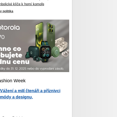
mbolické klíče k horní komoře
y politika
ashion Week
Vážení a milí čtenáři a příznivci
módy a designu,