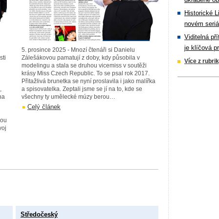
Historické L
novém seriá
Viditelná př
je klíčová p
5. prosince 2025 - Mnozí čtenáři si Danielu
sti
Zálešákovou pamatují z doby, kdy působila v
Více z rubri
modelingu a stala se druhou vicemiss v soutěži
krásy Miss Czech Republic. To se psal rok 2017.
Přitažlivá brunetka se nyní proslavila i jako malířka
,
a spisovatelka. Zeptali jsme se jí na to, kde se
na
všechny ty umělecké múzy berou…
Celý článek
vou
voj
Středočeský