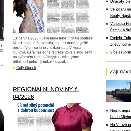
Dvacátý ple
Ve Žďáru na
Beaty Rajsk
Vanessa Noe
úsměv a ště
Projekt Cul
13. června 2026 - Jaké bude letošní finále soutěže
Miss Universe Slovensko, na to si musíme ještě
znevýhodněn
st
počkat. Vloni se jeho vítězkou stala Viktória
00
Güllová, která následně reprezentovala svoji zemi
Více z rubri
na světovém finále v Thajsku. Uvítali jsme
příležitost položit jí několik otázek…
ty
Celý článek
Zajímavo
REGIONÁLNÍ NOVINY č.
04/2026
Nejšikmější
hradu Michal
Na Vltavě p