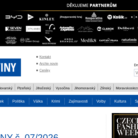
Kontakt
Archiv novin
Dn
Ceníky
lovarský
Plzeňský
Jihočeský
Vysočina
Jihomoravský
Zlínský
Moravskoslez
ek
Politika
Válka
Krimi
Zajímavosti
Volby
Kultura
S
2014
Reality
Cestování
Volby 2013
Technika
Charita
Os
Y č. 07/2026