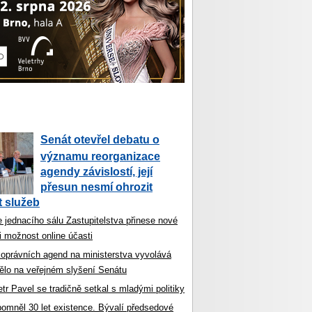
Senát otevřel debatu o
významu reorganizace
agendy závislostí, její
přesun nesmí ohrozit
 služeb
 jednacího sálu Zastupitelstva přinese nové
i možnost online účasti
koprávních agend na ministerstva vyvolává
ělo na veřejném slyšení Senátu
tr Pavel se tradičně setkal s mladými politiky
ipomněl 30 let existence. Bývalí předsedové