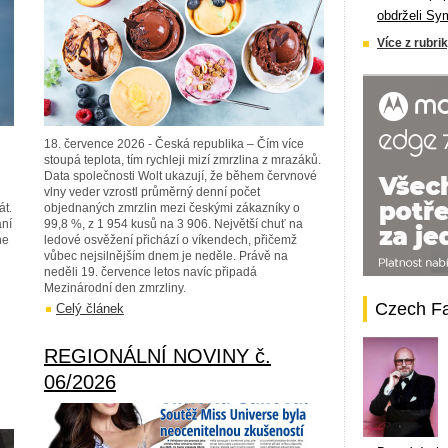
obdrželi Sy
Více z rubrik
18. července 2026 - Česká republika – Čím více
stoupá teplota, tím rychleji mizí zmrzlina z mrazáků.
Data společnosti Wolt ukazují, že během červnové
vlny veder vzrostl průměrný denní počet
át.
objednaných zmrzlin mezi českými zákazníky o
ání
99,8 %, z 1 954 kusů na 3 906. Největší chuť na
ne
ledové osvěžení přichází o víkendech, přičemž
vůbec nejsilnějším dnem je neděle. Právě na
neděli 19. července letos navíc připadá
Mezinárodní den zmrzliny.
Czech F
Celý článek
REGIONÁLNÍ NOVINY č.
06/2026