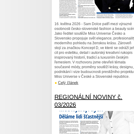
16. května 2026 - Sam Dolce patří mezi výrazné
osobnosti česko-slovenské fashion a beauty scén
Jako ředitel soutěže Miss Universe Česko a
Slovensko propojuje svět elegance, profesionalit
moderního pohledu na ženskou krásu. Zároveň
stojí za značkou Koncept D, ve které se odráží je
cit pro estetiku, detail i autorský kreativní rukopis
inspirovaný historií, tradicí a luxusním českým
řemeslem. V rozhovoru jsme otevřeli témata
současné módy, proměny soutěží krásy, designu,
podnikání i vize budoucnosti prestižního projektu
Miss Universe v České a Slovenské republice.
Celý článek
REGIONÁLNÍ NOVINY č.
03/2026