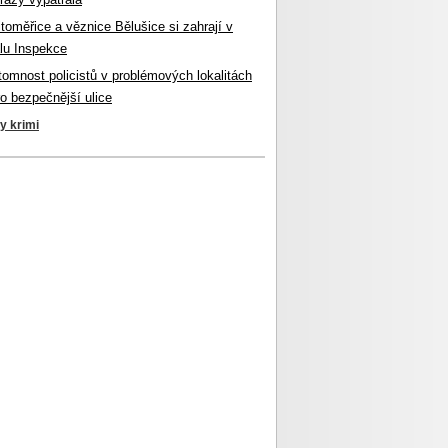
itoměřice a věznice Bělušice si zahrají v
lu Inspekce
ítomnost policistů v problémových lokalitách
ro bezpečnější ulice
ky krimi