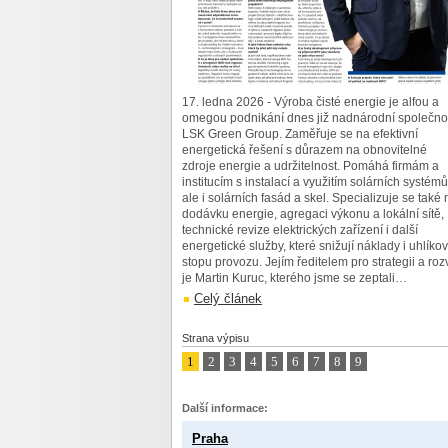
17. ledna 2026 - Výroba čisté energie je alfou a
omegou podnikání dnes již nadnárodní společno
LSK Green Group. Zaměřuje se na efektivní
energetická řešení s důrazem na obnovitelné
zdroje energie a udržitelnost. Pomáhá firmám a
institucím s instalací a využitím solárních systémů
ale i solárních fasád a skel. Specializuje se také 
dodávku energie, agregaci výkonu a lokální sítě,
technické revize elektrických zařízení i další
energetické služby, které snižují náklady i uhlíko
stopu provozu. Jejím ředitelem pro strategii a roz
je Martin Kuruc, kterého jsme se zeptali…
Celý článek
Strana výpisu
1
2
3
4
5
6
7
8
9
Další informace:
Praha