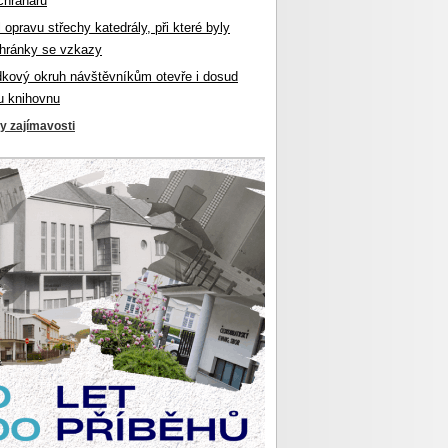
chranářů
l opravu střechy katedrály, při které byly
hránky se vzkazy
dkový okruh návštěvníkům otevře i dosud
u knihovnu
ky zajímavosti