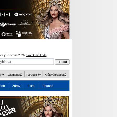
es je 7. srpna 2026,
svátek má Lada
.
ský
Olomoucký
Pardubický
Královéhradecký
port
Zdraví
Film
Finance
obnost
Více
ODM 2016