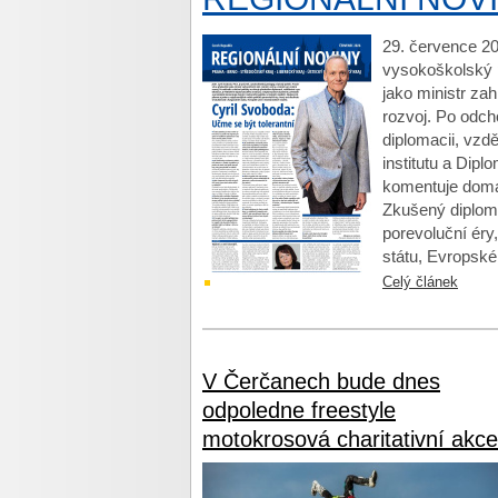
29. července 20
vysokoškolský p
jako ministr zah
rozvoj. Po odch
diplomacii, vzdě
institutu a Dip
komentuje domác
Zkušený diploma
porevoluční éry
státu, Evropské
Celý článek
V Čerčanech bude dnes
odpoledne freestyle
motokrosová charitativní akce