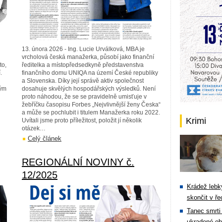
13. února 2026 - Ing. Lucie Urválková, MBA je
vrcholová česká manažerka, působí jako finanční
to,
ředitelka a místopředsedkyně představenstva
.
finančního domu UNIQA na území České republiky
a Slovenska. Díky její správě aktiv společnost
kým
dosahuje skvělých hospodářských výsledků. Není
proto náhodou, že se se pravidelně umisťuje v
žebříčku časopisu Forbes „Nejvlivnější ženy Česka“
a může se pochlubit i titulem Manažerka roku 2022.
Krimi
Uvítali jsme proto příležitost, položit jí několik
otázek…
Celý článek
REGIONÁLNÍ NOVINY č.
12/2025
Krádež lebky
skončit v ře
Tanec smrti 
ukradené ob