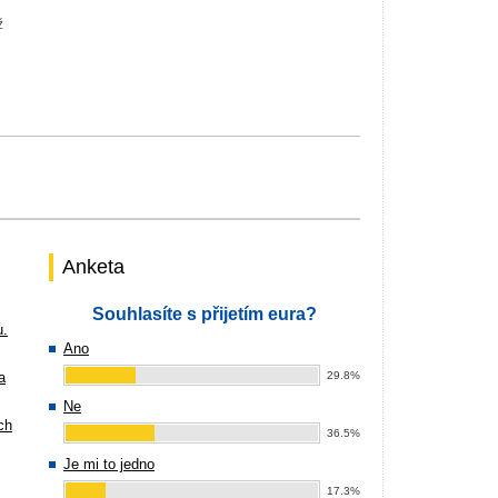
ž
Anketa
Souhlasíte s přijetím eura?
u.
Ano
a
29.8%
Ne
ch
36.5%
Je mi to jedno
17.3%