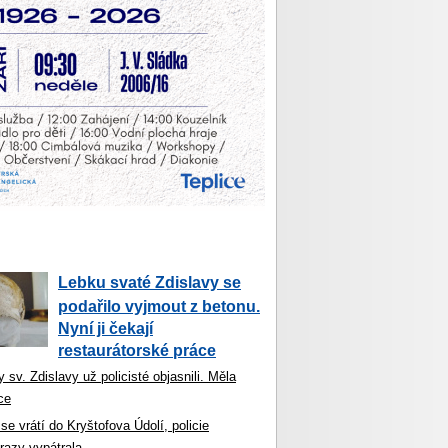
Lebku svaté Zdislavy se
podařilo vyjmout z betonu.
Nyní ji čekají
restaurátorské práce
 sv. Zdislavy už policisté objasnili. Měla
ce
se vrátí do Kryštofova Údolí, policie
razy vypátrala