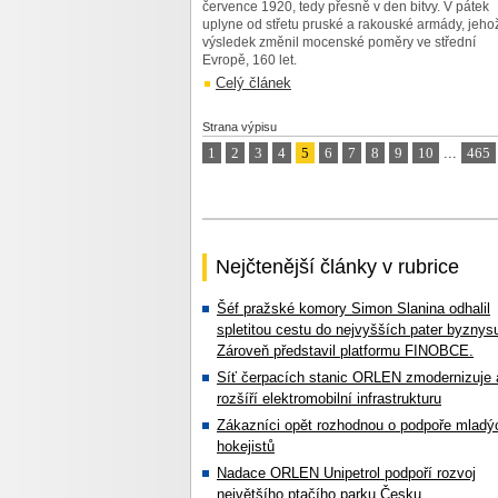
července 1920, tedy přesně v den bitvy. V pátek
uplyne od střetu pruské a rakouské armády, jeho
výsledek změnil mocenské poměry ve střední
Evropě, 160 let.
Celý článek
Strana výpisu
1
2
3
4
5
6
7
8
9
10
...
465
Nejčtenější články v rubrice
Šéf pražské komory Simon Slanina odhalil
spletitou cestu do nejvyšších pater byznys
Zároveň představil platformu FINOBCE.
Síť čerpacích stanic ORLEN zmodernizuje 
rozšíří elektromobilní infrastrukturu
Zákazníci opět rozhodnou o podpoře mladý
hokejistů
Nadace ORLEN Unipetrol podpoří rozvoj
největšího ptačího parku Česku