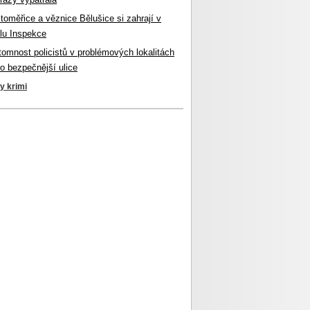
itoměřice a věznice Bělušice si zahrají v
lu Inspekce
ítomnost policistů v problémových lokalitách
ro bezpečnější ulice
ky krimi