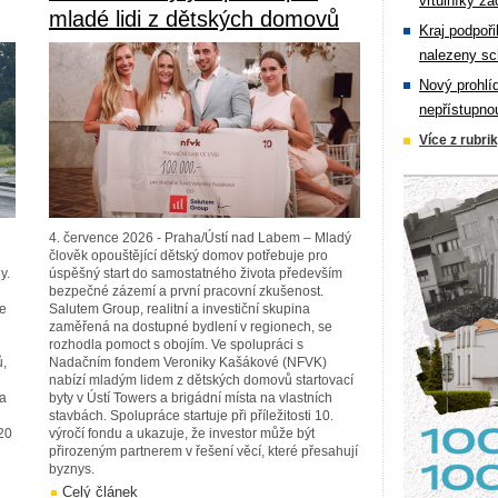
vrtulníky zá
mladé lidi z dětských domovů
Kraj podpoři
nalezeny sc
Nový prohlí
nepřístupno
Více z rubri
4. července 2026 - Praha/Ústí nad Labem – Mladý
člověk opouštějící dětský domov potřebuje pro
y.
úspěšný start do samostatného života především
bezpečné zázemí a první pracovní zkušenost.
de
Salutem Group, realitní a investiční skupina
zaměřená na dostupné bydlení v regionech, se
rozhodla pomoct s obojím. Ve spolupráci s
ů,
Nadačním fondem Veroniky Kašákové (NFVK)
nabízí mladým lidem z dětských domovů startovací
na
byty v Ústí Towers a brigádní místa na vlastních
stavbách. Spolupráce startuje při příležitosti 10.
20
výročí fondu a ukazuje, že investor může být
přirozeným partnerem v řešení věcí, které přesahují
byznys.
Celý článek