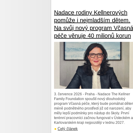
Nadace rodiny Kellnerových
pomůže i nejmladším dětem.
Na svůj nový program Včasn
péče věnuje 40 milionů korun
3. července 2026 - Praha - Nadace The Kellner
Family Foundation spouští nový dlouhodobý
program Včasná péče, který bude pomáhat děte
méně podnětného prostředí již od narození, aby
měly lepší podmínky pro nástup do školy. První
terénní pracovníci začnou fungovat v Ústeckém a
Karlovarském kraji nejpozději v lednu 2027.
Celý článek