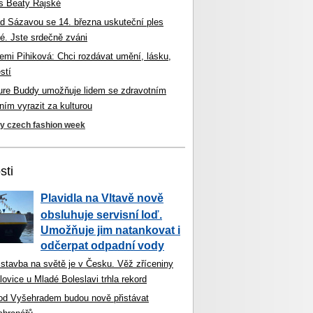
s Beaty Rajské
d Sázavou se 14. března uskuteční ples
é. Jste srdečně zváni
mi Pihiková: Chci rozdávat umění, lásku,
stí
ture Buddy umožňuje lidem se zdravotním
ím vyrazit za kulturou
ky czech fashion week
sti
Plavidla na Vltavě nově
obsluhuje servisní loď.
Umožňuje jim natankovat i
odčerpat odpadní vody
 stavba na světě je v Česku. Věž zříceniny
ovice u Mladé Boleslavi trhla rekord
od Vyšehradem budou nově přistávat