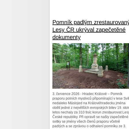
Pomník padlým zrestaurovan
Lesy ČR ukrýval zapečetěné
dokumenty
3. července 2026 - Hradec Králové – Pomník
praporu polních myslivců připomínající v lese Sví
nedaleko Máslojed na Královéhradecku jména
obětí jedné z největších evropských bitev 19. stol
letos nechaly za 310 tisíc korun zrestaurovat Les
České republiky. Při opravě se našly zapečetěné
svitky se jmény všech členů praporu včetně
padlých a se zprávou o odhalení pomníku ze 3.