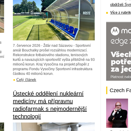
obdrželi Sy
Více z rubrik
i
7. července 2026 - Žďár nad Sázavou - Sportovní
areál Bouchalky prošel rozsáhlou modernizací.
lé
Rekonstrukce fotbalového stadionu, tenisových
ení
kurtů a navazujících sportovišť vyšla přibližně na 93
n
milionů korun. Kraj Vysočina na projekt přispěl z
programu Fondu Vysočiny Sportovní infrastruktura
částkou 40 milionů korun.
Celý článek
Czech F
Ústecké oddělení nukleární
medicíny má přípravnu
radiofarmak s nejmodernější
technologií