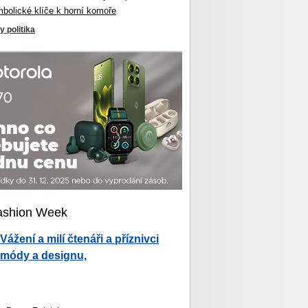
mbolické klíče k horní komoře
y politika
ashion Week
Vážení a milí čtenáři a příznivci
módy a designu,