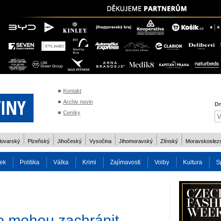
Kontakt
Archiv novin
Dn
Ceníky
lovarský
Plzeňský
Jihočeský
Vysočina
Jihomoravský
Zlínský
Moravskoslez
ek
Politika
Válka
Krimi
Zajímavosti
Volby
Kultura
S
2014
Reality
Cestování
Volby 2013
Technika
Charita
Os
e mohou zachránit