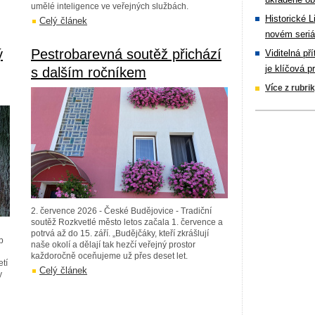
umělé inteligence ve veřejných službách.
Historické L
Celý článek
novém seriá
ý
Pestrobarevná soutěž přichází
Viditelná př
je klíčová p
s dalším ročníkem
Více z rubri
2. července 2026 - České Budějovice - Tradiční
soutěž Rozkvetlé město letos začala 1. července a
potrvá až do 15. září. „Budějčáky, kteří zkrášlují
b
naše okolí a dělají tak hezčí veřejný prostor
každoročně oceňujeme už přes deset let.
etí
Celý článek
y