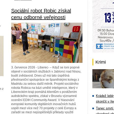
Sociální robot Robic získal
cenu odborné veřejnosti
á
Krimi
3. července 2026 - Liberec- – Když se loni poprvé
objevil v sociálních službách v Jablonci nad Nisou,
budil zvědavost. Dnes už má tato úspěšná
přeshraniční spolupráce se španělskými kolegy z
Madridu za sebou další milník. Projekt sociálního
robota Robica na bázi umělé inteligence, který v
m z
Libereckém kraji pomáhá klientům s postižením
Krádež lebky
autistického spektra, získal v Bruselu významné
ocenění EDIH Community Award. V hlasování
skončit v ře
evropské komunity digitálních inovačních hubů
uspěl mezi více než 70 projekty z celé Evropy a
Tanec smrti 
zařadil se mezi nejúspěšnější příklady využití
ukradené ob