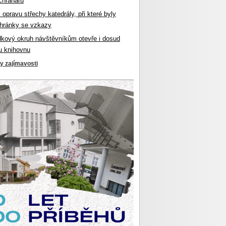
chranářů
l opravu střechy katedrály, při které byly
hránky se vzkazy
dkový okruh návštěvníkům otevře i dosud
u knihovnu
ky zajímavosti