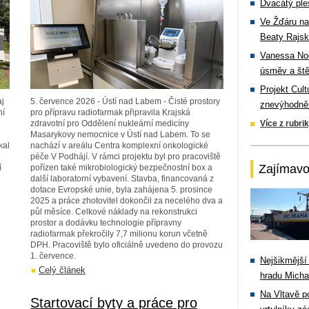
Dvacátý ple
Ve Žďáru na
Beaty Rajsk
Vanessa Noe
úsměv a ště
Projekt Cul
aj
5. července 2026 - Ústí nad Labem - Čisté prostory
znevýhodněn
ní
pro přípravu radiofarmak připravila Krajská
zdravotní pro Oddělení nukleární medicíny
Více z rubri
Masarykovy nemocnice v Ústí nad Labem. To se
kal
nachází v areálu Centra komplexní onkologické
péče V Podhájí. V rámci projektu byl pro pracoviště
Zajímavo
í
pořízen také mikrobiologický bezpečnostní box a
další laboratorní vybavení. Stavba, financovaná z
dotace Evropské unie, byla zahájena 5. prosince
2025 a práce zhotovitel dokončil za necelého dva a
půl měsíce. Celkové náklady na rekonstrukci
prostor a dodávku technologie přípravny
radiofarmak překročily 7,7 milionu korun včetně
DPH. Pracoviště bylo oficiálně uvedeno do provozu
1. července.
Nejšikmější
Celý článek
hradu Michal
Na Vltavě p
Startovací byty a práce pro