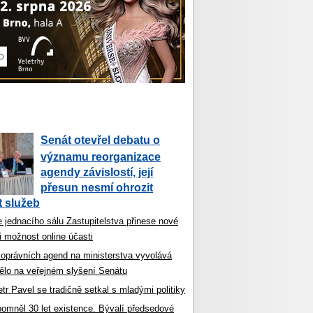
Senát otevřel debatu o
významu reorganizace
agendy závislostí, její
přesun nesmí ohrozit
 služeb
 jednacího sálu Zastupitelstva přinese nové
i možnost online účasti
koprávních agend na ministerstva vyvolává
ělo na veřejném slyšení Senátu
tr Pavel se tradičně setkal s mladými politiky
ipomněl 30 let existence. Bývalí předsedové