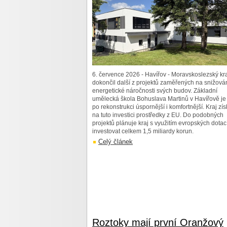
6. července 2026 - Havířov - Moravskoslezský kr
dokončil další z projektů zaměřených na snižová
energetické náročnosti svých budov. Základní
umělecká škola Bohuslava Martinů v Havířově je
po rekonstrukci úspornější i komfortnější. Kraj zís
na tuto investici prostředky z EU. Do podobných
projektů plánuje kraj s využitím evropských dotac
investovat celkem 1,5 miliardy korun.
Celý článek
Roztoky mají první Oranžový