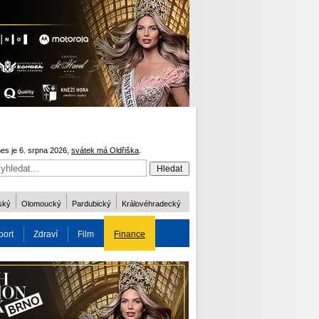
es je 6. srpna 2026,
svátek má Oldřiška
.
ský
Olomoucký
Pardubický
Královéhradecký
port
Zdraví
Film
Finance
obnost
Více
ODM 2016