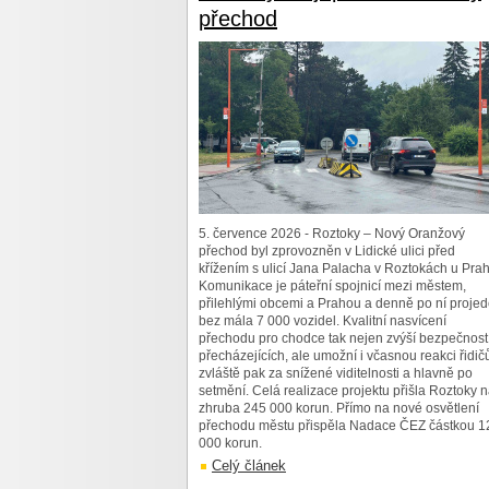
přechod
5. července 2026 - Roztoky – Nový Oranžový
přechod byl zprovozněn v Lidické ulici před
křížením s ulicí Jana Palacha v Roztokách u Prah
Komunikace je páteřní spojnicí mezi městem,
přilehlými obcemi a Prahou a denně po ní proje
bez mála 7 000 vozidel. Kvalitní nasvícení
přechodu pro chodce tak nejen zvýší bezpečnost
přecházejících, ale umožní i včasnou reakci řidič
zvláště pak za snížené viditelnosti a hlavně po
setmění. Celá realizace projektu přišla Roztoky 
zhruba 245 000 korun. Přímo na nové osvětlení
přechodu městu přispěla Nadace ČEZ částkou 1
000 korun.
Celý článek