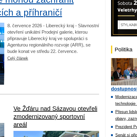
ích a příhraničí
8. července 2026 - Liberecký kraj - Slavnostní
otevření unikátní Prodejní galerie, kterou
připravuje Liberecký kraj ve spolupráci s
Agenturou regionálního rozvoje (ARR), se
Politika
bude konat ve středu 22. července.
Celý článek
dostupnost
Modernizace
technologie 
Ve Žďáru nad Sázavou otevřeli
Přesun lids
zmodernizovaný sportovní
obavy, zazn
areál
Prezident Pe
Senát si př