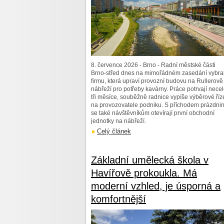
8. července 2026 - Brno - Radní městské části
Brno-střed dnes na mimořádném zasedání vybral
firmu, která upraví provozní budovu na Rullerově
nábřeží pro potřeby kavárny. Práce potrvají nece
tři měsíce, souběžně radnice vypíše výběrové říz
na provozovatele podniku. S příchodem prázdni
se také návštěvníkům otevírají první obchodní
jednotky na nábřeží.
Celý článek
Základní umělecká škola v
Havířově prokoukla. Má
moderní vzhled, je úsporná a
komfortnější