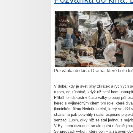
Pozvánka do kina: Drama, které bolí i léč
V době, kdy je svět plný zkratek a rychlých s
o tom, co zůstává, když už není kam ustoupit
Příběh o lidskosti v čase války propojí pět 
herec s výjimečným citem pro role, které div
ikonickém filmu Nedotknutelní, který se drží
charisma pak potvrdily i další úspěšné projekt
senzaci Lupin, díky níž se stal jednou z nejvi
V Byl jsem cizincem se ale opírá o úplně jino
Sy předvádí výkon, který bolí – a zároveň dok