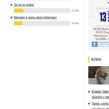
Je mi to jedno
17.3%
Nemám k tomu dost informací
16.4%
Krimi
Krádež lebky
skončit v ře
Tanec smrti 
ukradené ob