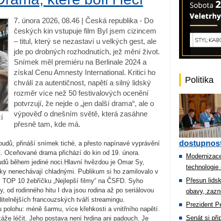
7. února 2026, 08.46 | Česká republika - Do
českých kin vstupuje film Byl jsem cizincem
– titul, který se nezastaví u velkých gest, ale
jde po drobných rozhodnutích, jež mění život.
Snímek měl premiéru na Berlinale 2024 a
získal Cenu Amnesty International. Kritici ho
Politika
chválí za autentičnost, napětí a silný lidský
rozměr více než 50 festivalových ocenění
potvrzují, že nejde o „jen další drama“, ale o
výpověď o dnešním světě, která zasáhne
í
přesně tam, kde má.
dostupnost
oudů, přináší snímek tiché, a přesto napínavé vyprávění
. Oceňované drama přichází do kin od 19. února.
Modernizace
osudů během jediné noci.Hlavní hvězdou je Omar Sy,
technologie 
áky nenechávají chladnými. Publikum si ho zamilovalo v
Přesun lids
 v TOP 10 žebříčku „Nejlepší filmy“ na ČSFD. Syho
y, od rodinného hitu I dva jsou rodina až po seriálovou
obavy, zazn
ditelnějších francouzských tváří streamingu.
Prezident Pe
u polohu: méně šarmu, více křehkosti a vnitřního napětí.
Senát si př
áže léčit. Jeho postava není hrdina ani padouch. Je