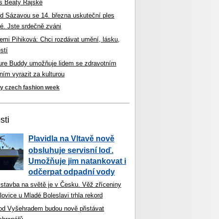
s Beaty Rajské
d Sázavou se 14. března uskuteční ples
é. Jste srdečně zváni
mi Pihiková: Chci rozdávat umění, lásku,
stí
ture Buddy umožňuje lidem se zdravotním
ím vyrazit za kulturou
ky czech fashion week
sti
Plavidla na Vltavě nově
obsluhuje servisní loď.
Umožňuje jim natankovat i
odčerpat odpadní vody
 stavba na světě je v Česku. Věž zříceniny
ovice u Mladé Boleslavi trhla rekord
od Vyšehradem budou nově přistávat