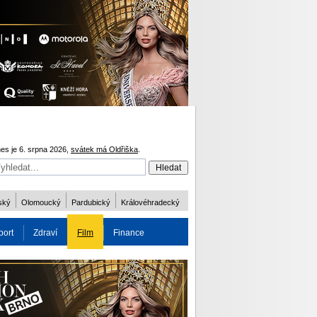
es je 6. srpna 2026,
svátek má Oldřiška
.
ský
Olomoucký
Pardubický
Královéhradecký
port
Zdraví
Film
Finance
obnost
Více
ODM 2016