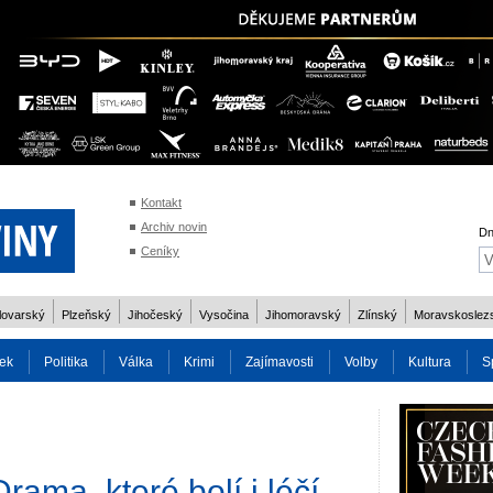
Kontakt
Archiv novin
Dn
Ceníky
lovarský
Plzeňský
Jihočeský
Vysočina
Jihomoravský
Zlínský
Moravskoslez
ek
Politika
Válka
Krimi
Zajímavosti
Volby
Kultura
S
2014
Reality
Cestování
Volby 2013
Technika
Charita
Os
ama, které bolí i léčí