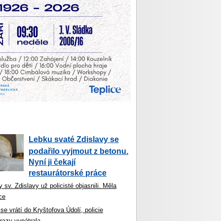
Lebku svaté Zdislavy se
podařilo vyjmout z betonu.
Nyní ji čekají
restaurátorské práce
 sv. Zdislavy už policisté objasnili. Měla
ce
se vrátí do Kryštofova Údolí, policie
razy vypátrala