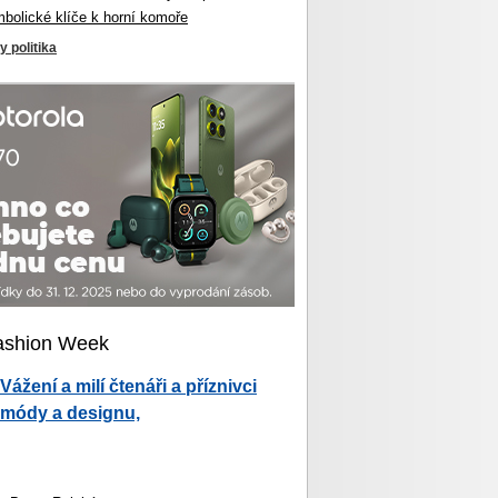
mbolické klíče k horní komoře
y politika
ashion Week
Vážení a milí čtenáři a příznivci
módy a designu,