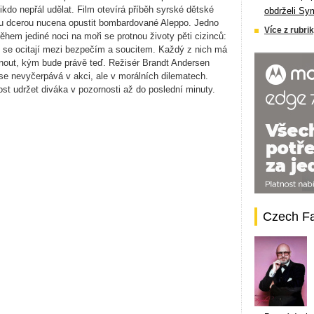
ikdo nepřál udělat. Film otevírá příběh syrské dětské
obdrželi Sy
lou dcerou nucena opustit bombardované Aleppo. Jedno
Více z rubrik
ěhem jediné noci na moři se protnou životy pěti cizinců:
í se ocitají mezi bezpečím a soucitem. Každý z nich má
nout, kým bude právě teď. Režisér Brandt Andersen
é se nevyčerpává v akci, ale v morálních dilematech.
nost udržet diváka v pozornosti až do poslední minuty.
Czech F