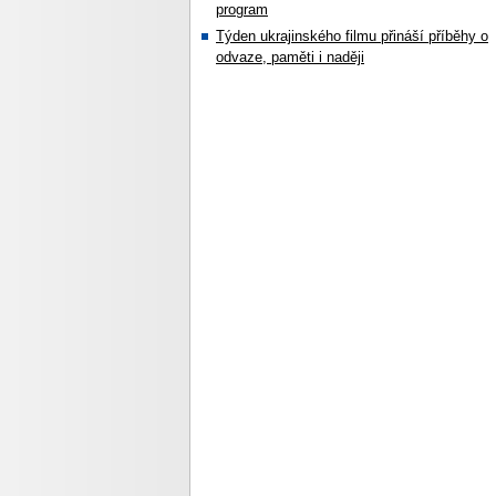
program
Týden ukrajinského filmu přináší příběhy o
odvaze, paměti i naději