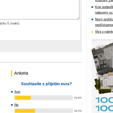
vrtulníky zá
Kraj podpoři
nalezeny sc
Nový prohlí
rázku 5 znaků:
nepřístupno
Více z rubri
Anketa
Souhlasíte s přijetím eura?
Ano
29.8%
Ne
36.5%