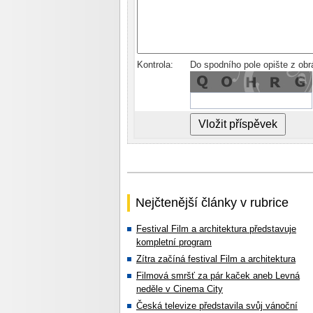
Kontrola:
Do spodního pole opište z ob
Nejčtenější články v rubrice
Festival Film a architektura představuje
kompletní program
Zítra začíná festival Film a architektura
Filmová smršť za pár kaček aneb Levná
neděle v Cinema City
Česká televize představila svůj vánoční