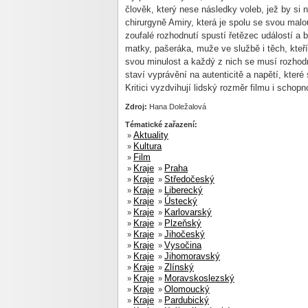
člověk, který nese následky voleb, jež by si n
chirurgyně Amiry, která je spolu se svou ma
zoufalé rozhodnutí spustí řetězec událostí a b
matky, pašeráka, muže ve službě i těch, kteř
svou minulost a každý z nich se musí rozhod
staví vyprávění na autenticitě a napětí, kter
Kritici vyzdvihují lidský rozměr filmu i schop
Zdroj:
Hana Doležalová
Tématické zařazení:
Aktuality
»
Kultura
»
Film
»
Kraje
Praha
»
»
Kraje
Středočeský
»
»
Kraje
Liberecký
»
»
Kraje
Ústecký
»
»
Kraje
Karlovarský
»
»
Kraje
Plzeňský
»
»
Kraje
Jihočeský
»
»
Kraje
Vysočina
»
»
Kraje
Jihomoravský
»
»
Kraje
Zlínský
»
»
Kraje
Moravskoslezský
»
»
Kraje
Olomoucký
»
»
Kraje
Pardubický
»
»