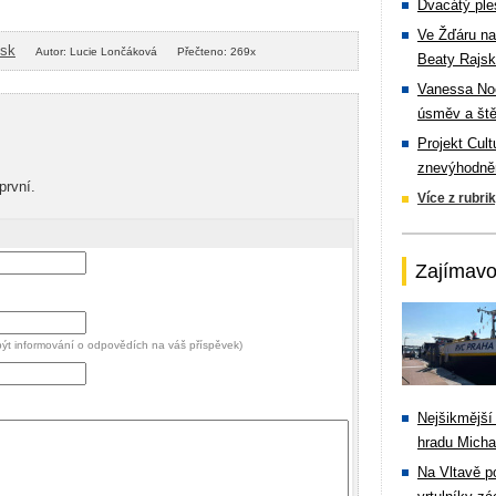
Dvacátý ple
Ve Žďáru na
isk
Autor: Lucie Lončáková
Přečteno: 269x
Beaty Rajsk
Vanessa Noe
úsměv a ště
Projekt Cul
znevýhodněn
první.
Více z rubri
Zajímavo
 být informování o odpovědích na váš příspěvek)
Nejšikmější
hradu Michal
Na Vltavě p