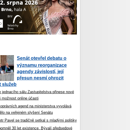
Senát otevřel debatu o
významu reorganizace
agendy závislostí, její
přesun nesmí ohrozit
 služeb
 jednacího sálu Zastupitelstva přinese nové
i možnost online účasti
koprávních agend na ministerstva vyvolává
ělo na veřejném slyšení Senátu
tr Pavel se tradičně setkal s mladými politiky
ipomněl 30 let existence. Bývalí předsedové