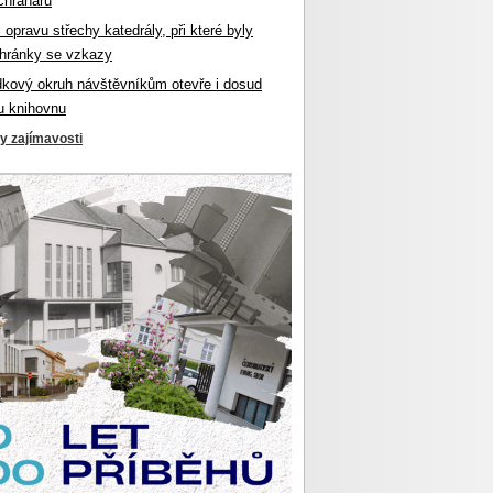
chranářů
l opravu střechy katedrály, při které byly
hránky se vzkazy
dkový okruh návštěvníkům otevře i dosud
u knihovnu
ky zajímavosti