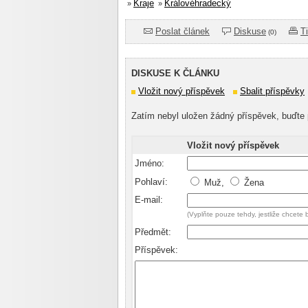
Kraje
Královéhradecký
»
»
Poslat článek
Diskuse
T
(0)
DISKUSE K ČLÁNKU
Vložit nový příspěvek
Sbalit příspěvky
Zatím nebyl uložen žádný příspěvek, buďte 
Vložit nový příspěvek
Jméno:
Pohlaví:
Muž,
Žena
E-mail:
(Vyplňte pouze tehdy, jestliže chcete
Předmět:
Příspěvek: