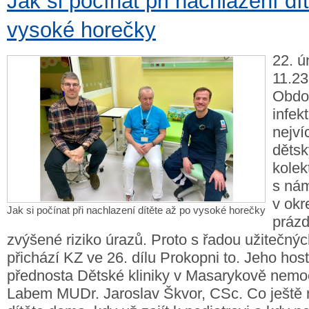
Jak si počínat při nachlazení dí
vysoké horečky
22. ú
11.23
Obdob
infek
nejvíc
děts
kolek
s nám
v okr
Jak si počínat při nachlazení dítěte až po vysoké horečky
prázd
zvýšené riziko úrazů. Proto s řadou užitečný
přichází KZ ve 26. dílu Prokopni to. Jeho hos
přednosta Dětské kliniky v Masarykově nemoc
Labem MUDr. Jaroslav Škvor, CSc. Co ještě m