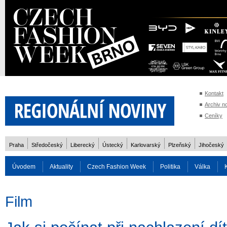
Kontakt
Archiv n
Ceníky
Praha
Středočeský
Liberecký
Ústecký
Karlovarský
Plzeňský
Jihočeský
Úvodem
Aktuality
Czech Fashion Week
Politika
Válka
Auto
Doprava
Zvířata
ZOH Soči 2014
Reality
Cestován
Film
Rozhovory