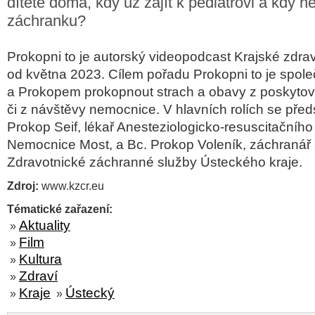
dítěte doma, kdy už zajít k pediatrovi a kdy n
záchranku?
Prokopni to je autorský videopodcast Krajské zdrav
od května 2023. Cílem pořadu Prokopni to je spo
a Prokopem prokopnout strach a obavy z poskytov
či z návštěvy nemocnice. V hlavních rolích se před
Prokop Seif, lékař Anesteziologicko-resuscitačního
Nemocnice Most, a Bc. Prokop Voleník, záchranář 
Zdravotnické záchranné služby Ústeckého kraje.
Zdroj:
www.kzcr.eu
Tématické zařazení:
Aktuality
»
Film
»
Kultura
»
Zdraví
»
Kraje
Ústecký
»
»