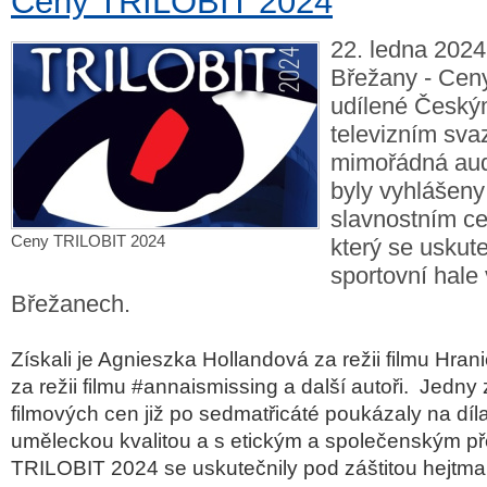
Ceny TRILOBIT 2024
22. ledna 2024,
Břežany - Cen
udílené Český
televizním sv
mimořádná audi
byly vyhlášeny
slavnostním ce
Ceny TRILOBIT 2024
který se uskute
sportovní hale
Břežanech.
Získali je Agnieszka Hollandová za režii filmu Hra
za režii filmu
#annaismissing
a další autoři.
Jedny z
filmových cen již po sedmatřicáté poukázaly na díl
uměleckou kvalitou a s etickým a společenským 
TRILOBIT 2024 se uskutečnily pod záštitou hejtm