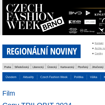
Kontakt
Archiv n
Ceníky
Praha
Středočeský
Liberecký
Ústecký
Karlovarský
Plzeňský
Jihočeský
Úvodem
Aktuality
Czech Fashion Week
Politika
Válka
Auto
Doprava
Zvířata
ZOH Soči 2014
Reality
Cestován
Film
Rozhovory