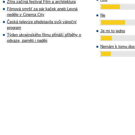
Zítra začíná festival Film a architektura
Filmová smršť za pár kaček aneb Levná
neděle v Cinema City
Ne
Česká televize představila svůj vánoční
program
Je mi to jedno
Týden ukrajinského filmu přináší příběhy o
odvaze, paměti i naději
Nemám k tomu dost