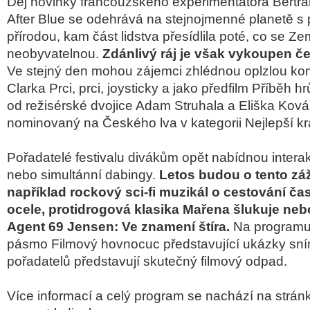
Děj novinky francouzského experimentátora Bertr
After Blue se odehrává na stejnojmenné planetě 
přírodou, kam část lidstva přesídlila poté, co se Z
neobyvatelnou.
Zdánlivý ráj je však vykoupen č
Ve stejný den mohou zájemci zhlédnou oplzlou ko
Clarka Prci, prci, joysticky a jako předfilm Příběh h
od režisérské dvojice Adam Struhala a Eliška Kovář
nominovaný na Českého lva v kategorii Nejlepší krá
Pořadatelé festivalu divákům opět nabídnou interakt
nebo simultánní dabingy.
Letos budou o tento zá
například rockový sci-fi muzikál o cestování 
ocele, protidrogová klasika Mařena šlukuje neb
Agent 69 Jensen: Ve znamení štíra.
Na programu 
pásmo Filmový hovnocuc představující ukázky sní
pořadatelů představují skutečný filmový odpad.
Více informací a celý program se nachází na strán