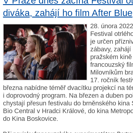
V Praze dnes začíná Festival ot
diváka, zahájí ho film After Blue
28. února 2022
Festival otrléh
je určen přízn
zábavy, zahájí
pražském kině
francouzský fil
Milovníkům bra
17. ročník fest
března nabídne téměř dvacítku projekcí na t
i doprovodný program. Na březen a duben po
chystají přesun festivalu do brněnského kina 
Bio Central v Hradci Králové, do kina Metrop
do Kina Boskovice.