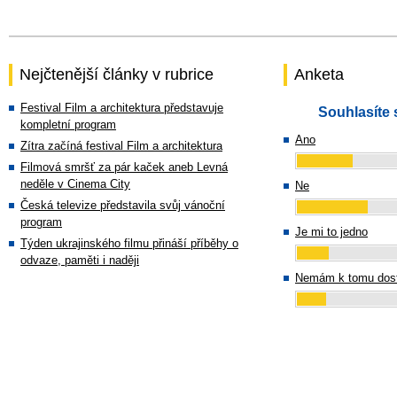
Nejčtenější články v rubrice
Anketa
Festival Film a architektura představuje
Souhlasíte 
kompletní program
Ano
Zítra začíná festival Film a architektura
Filmová smršť za pár kaček aneb Levná
neděle v Cinema City
Ne
Česká televize představila svůj vánoční
program
Je mi to jedno
Týden ukrajinského filmu přináší příběhy o
odvaze, paměti i naději
Nemám k tomu dost