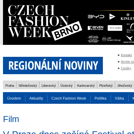
Kontakt
Archiv n
Ceníky
Praha
Středočeský
Liberecký
Ústecký
Karlovarský
Plzeňský
Jihočeský
Úvodem
Aktuality
Czech Fashion Week
Politika
Válka
Auto
Doprava
Zvířata
ZOH Soči 2014
Reality
Cestován
Film
Rozhovory