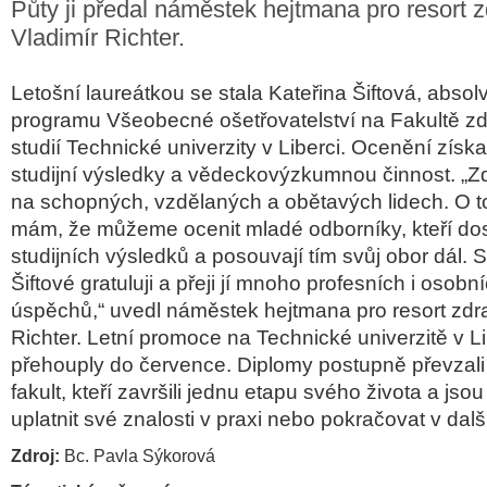
Půty ji předal náměstek hejtmana pro resort z
Vladimír Richter.
Letošní laureátkou se stala Kateřina Šiftová, absol
programu Všeobecné ošetřovatelství na Fakultě z
studií Technické univerzity v Liberci. Ocenění zís
studijní výsledky a vědeckovýzkumnou činnost.
„Zd
na schopných, vzdělaných a obětavých lidech. O to
mám, že můžeme ocenit mladé odborníky, kteří do
studijních výsledků a posouvají tím svůj obor dál. 
Šiftové gratuluji a přeji jí mnoho profesních i osobn
úspěchů,“
uvedl náměstek hejtmana pro resort zdra
Richter.
Letní promoce na Technické univerzitě v Li
přehouply do července. Diplomy postupně převzali
fakult, kteří završili jednu etapu svého života a jsou
uplatnit své znalosti v praxi nebo pokračovat v dalš
Zdroj:
Bc. Pavla Sýkorová