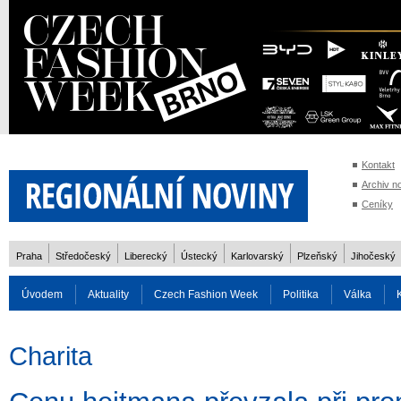
Kontakt
Archiv n
Ceníky
Praha
Středočeský
Liberecký
Ústecký
Karlovarský
Plzeňský
Jihočeský
Úvodem
Aktuality
Czech Fashion Week
Politika
Válka
Auto
Doprava
Zvířata
ZOH Soči 2014
Reality
Cestován
Charita
Rozhovory