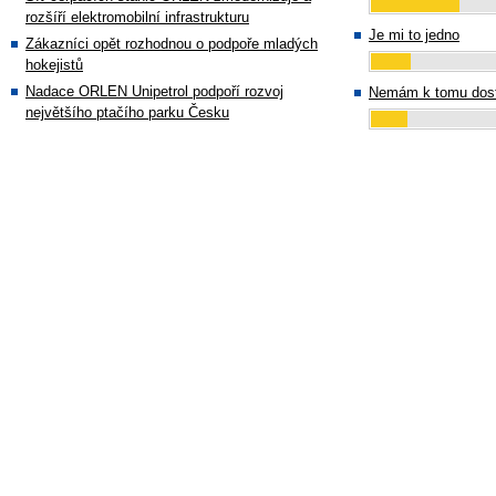
rozšíří elektromobilní infrastrukturu
Je mi to jedno
Zákazníci opět rozhodnou o podpoře mladých
hokejistů
Nadace ORLEN Unipetrol podpoří rozvoj
Nemám k tomu dost
největšího ptačího parku Česku