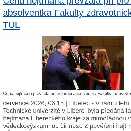
Cenu hejtmana převzala při pr
absolventka Fakulty zdravotnick
TUL
Cenu hejtmana převzala při promoci absolventka Fakulty zdravotni
července 2026, 06.15 | Liberec - V rámci letn
Technické univerzitě v Liberci byla předána 
hejtmana Libereckého kraje za mimořádnou v
vědeckovýzkumnou činnost. Z pověření hejt