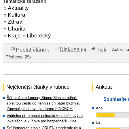
Tématické zařazení:
Aktuality
»
Kultura
»
Zdraví
»
Charita
»
Kraje
Liberecký
»
»
Diskuse
Poslat článek
Tisk
Autor: L
(0)
Přečteno: 29x
Nejčtenější články v rubrice
Anketa
Šéf pražské komory Simon Slanina odhalil
Souhlasíte 
spletitou cestu do nejvyšších pater byznysu.
Ano
Zároveň představil platformu FINOBCE.
Viditelná přítomnost policistů v problémových
lokalitách je klíčová pro bezpečnější ulice
Ne
Síť čerpacích stanic ORLEN zmodernizuje a