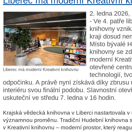
Liberec má moderní Kreativní k
2. ledna 2026, 
- Ve 4. patře l
knihovny vzniká
kraji dosud ne
Místo bývalé 
knihovny se zde
moderní Kreati
otevřené centr
Liberec má moderní Kreativní knihovnu
technologií, tv
odpočinku. A právě nyní získává díky zbrus
interiéru svou finální podobu. Slavnostní otev
uskuteční ve středu 7. ledna v 16 hodin.
Krajská vědecká knihovna v Liberci nastartovala v
významnou proměnu. Tradiční Hudební knihovna 
v Kreativní knihovnu – moderní prostor, který reag