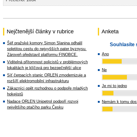
Nejčtenější články v rubrice
Anketa
Šéf pražské komory Simon Slanina odhalil
Souhlasíte 
spletitou cestu do nejvyšších pater byznysu.
Ano
Zároveň představil platformu FINOBCE.
Viditelná přítomnost policistů v problémových
lokalitách je klíčová pro bezpečnější ulice
Ne
Síť čerpacích stanic ORLEN zmodernizuje a
rozšíří elektromobilní infrastrukturu
Je mi to jedno
Zákazníci opět rozhodnou o podpoře mladých
hokejistů
Nadace ORLEN Unipetrol podpoří rozvoj
Nemám k tomu dost
největšího ptačího parku Česku