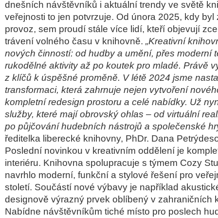
dnešních návštěvníků i aktuální trendy ve světě k
veřejnosti to jen potvrzuje. Od února 2025, kdy by
provoz, sem proudí stále více lidí, kteří objevují z
trávení volného času v knihovně.
„Kreativní knihov
nových činností: od hudby a umění, přes moderní 
rukodělné aktivity až po koutek pro mladé. Právě v
z klíčů k úspěšné proměně. V létě 2024 jsme nasta
transformaci, která zahrnuje nejen vytvoření novéh
kompletní redesign prostoru a celé nabídky. Už nyn
služby, které mají obrovský ohlas – od virtuální real
po půjčování hudebních nástrojů a společenské hry
ředitelka liberecké knihovny, PhDr. Dana Petrýdes
Poslední novinkou v kreativním oddělení je kompl
interiéru. Knihovna spolupracuje s týmem Cozy Stu
navrhlo moderní, funkční a stylové řešení pro veřej
století. Součástí nové výbavy je například akustick
designově výrazný prvek oblíbený v zahraničních 
Nabídne návštěvníkům tiché místo pro poslech hud