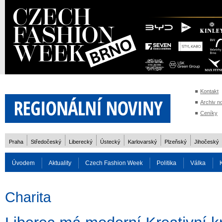
Kontakt
Archiv n
Ceníky
Praha
Středočeský
Liberecký
Ústecký
Karlovarský
Plzeňský
Jihočeský
Úvodem
Aktuality
Czech Fashion Week
Politika
Válka
Auto
Doprava
Zvířata
ZOH Soči 2014
Reality
Cestován
Charita
Rozhovory