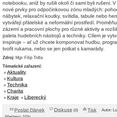
notebooku, aniž by rušili okolí či sami byli rušeni. 
nové prvky pro odpočinkovou zónu mladých: poho
nábytek, relaxační koutky, svítidla, tabule nebo her
vytvářejí přátelské a neformální prostředí. Proměňuj
zázemí a pracovní plochy pro různé aktivity a rozši
paleta hudebních nástrojů a techniky. Cílem je vytvo
inspiruje – ať už chcete komponovat hudbu, progra
tvořit rukama, nebo se jen potkat s kamarády.
Zdroj:
Mgr. Filip Trdla
Tématické zařazení:
Aktuality
»
Kultura
»
Technika
»
Charita
»
Kraje
Liberecký
»
»
Diskuse
Poslat článek
Tisk
Autor: L
(0)
Přečteno: 103x