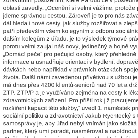
zdravotním postižením, které Pardubice v posledníc
oblasti zavedly. „Ocenění si velmi vážíme, protože 
jdeme správnou cestou. Zároveň je to pro nás zá
dál hledali nové cesty, jak služby rozšiřovat a zlep
patří především všem kolegyním z odboru sociálních
dalším kolegům z úřadu, je to výsledek týmové pr
porotu velmi zaujal náš nový, jedinečný a hojně v
„Domácí péče“ pro pečující osoby, který přehledn
informace a usnadňuje orientaci v bydlení, dopravě
dávkách nebo například v právních otázkách spo
života. Další námi zavedenou přívětivou službou je 
má dnes přes 4200 klientů-seniorů nad 70 let a drž
ZTP, ZTP/P a je využíváno zejména na cesty k lék
zdravotnických zařízení. Pro příští rok již pracuje
rozšíření kapacit této služby,“ uvedl 1. náměstek p
sociální politiku a zdravotnictví Jakub Rychtecký s
samosprávy je, aby úřad nebyl vnímán jako složitá i
partner, který umí poradit, nasměrovat a nabídnou