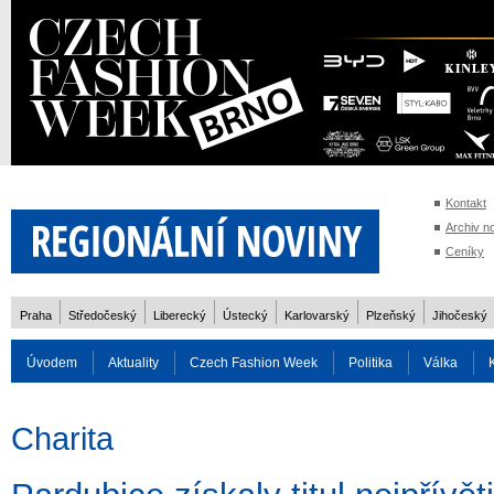
Kontakt
Archiv n
Ceníky
Praha
Středočeský
Liberecký
Ústecký
Karlovarský
Plzeňský
Jihočeský
Úvodem
Aktuality
Czech Fashion Week
Politika
Válka
Auto
Doprava
Zvířata
ZOH Soči 2014
Reality
Cestován
Charita
Rozhovory