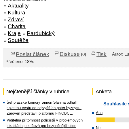
Aktuality
»
Kultura
»
Zdraví
»
Charita
»
Kraje
Pardubický
»
»
Soutěže
»
Diskuse
Poslat článek
Tisk
Autor: L
(0)
Přečteno: 189x
Nejčtenější články v rubrice
Anketa
Šéf pražské komory Simon Slanina odhalil
Souhlasíte 
spletitou cestu do nejvyšších pater byznysu.
Ano
Zároveň představil platformu FINOBCE.
Viditelná přítomnost policistů v problémových
lokalitách je klíčová pro bezpečnější ulice
Ne