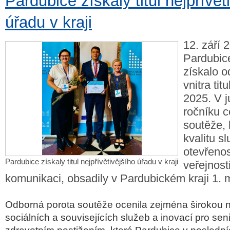
Pardubice získaly titul nejpřívět
úřadu v kraji
12. září 
Pardubic
získalo o
vnitra tit
2025. V j
ročníku c
soutěže, 
kvalitu s
otevřenos
Pardubice získaly titul nejpřívětivějšího úřadu v kraji
veřejnost
komunikaci, obsadily v Pardubickém kraji 1. m
Odborná porota soutěže ocenila zejména širokou 
sociálních a souvisejících služeb a inovací pro sen