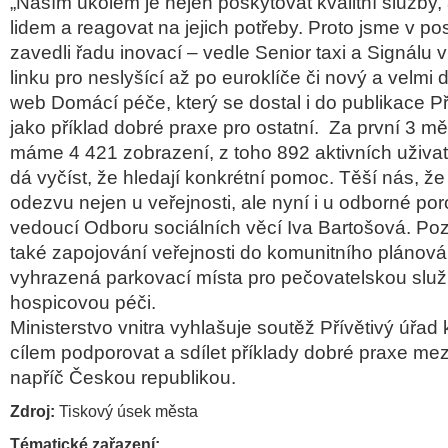
„Naším úkolem je nejen poskytovat kvalitní služby, 
lidem a reagovat na jejich potřeby. Proto jsme v po
zavedli řadu inovací – vedle Senior taxi a Signálu v
linku pro neslyšící až po euroklíče či nový a velmi 
web Domácí péče, který se dostal i do publikace P
jako příklad dobré praxe pro ostatní. Za první 3 m
máme 4 421 zobrazení, z toho 892 aktivních uživat
dá vyčíst, že hledají konkrétní pomoc. Těší nás, ž
odezvu nejen u veřejnosti, ale nyní i u odborné porot
vedoucí Odboru sociálních věcí Iva Bartošová. Poz
také zapojování veřejnosti do komunitního plánov
vyhrazená parkovací místa pro pečovatelskou slu
hospicovou péči.
Ministerstvo vnitra vyhlašuje soutěž Přívětivý úřa
cílem podporovat a sdílet příklady dobré praxe me
napříč Českou republikou.
Zdroj:
Tiskový úsek města
Tématické zařazení: