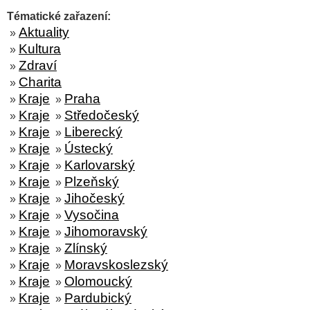
Tématické zařazení:
Aktuality
»
Kultura
»
Zdraví
»
Charita
»
Kraje
Praha
»
»
Kraje
Středočeský
»
»
Kraje
Liberecký
»
»
Kraje
Ústecký
»
»
Kraje
Karlovarský
»
»
Kraje
Plzeňský
»
»
Kraje
Jihočeský
»
»
Kraje
Vysočina
»
»
Kraje
Jihomoravský
»
»
Kraje
Zlínský
»
»
Kraje
Moravskoslezský
»
»
Kraje
Olomoucký
»
»
Kraje
Pardubický
»
»