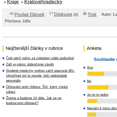
Kraje
Královéhradecký
»
»
Diskuse
Poslat článek
Tisk
Autor: L
(0)
Přečteno: 189x
Nejčtenější články v rubrice
Anketa
Češi pitný režim za volantem stále podceňují
Souhlasíte 
Září je měsíc dobročinné závěti
Ano
Studenti medicíny mohou začít pracovat dřív.
Umožňuje jim to novela, řeší nedostatek
personálu
Ne
Očkování proti chřipce: Štít, který chrání
zdraví
Je mi to jedno
Žijeme a budeme žít déle. Jak se na
budoucnost připravit?
Nemám k tomu dost