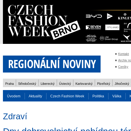
Kontakt
Archiv n
Ceníky
Praha
Středočeský
Liberecký
Ústecký
Karlovarský
Plzeňský
Jihočeský
Úvodem
Aktuality
Czech Fashion Week
Politika
Válka
Auto
Doprava
Zvířata
ZOH Soči 2014
Reality
Cestován
Zdraví
Rozhovory