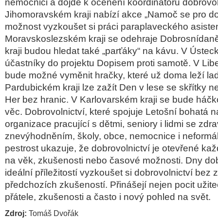
nemocnici a dojde k ocenění koordinátorů dobrovoln
Jihomoravském kraji nabízí akce „Namoč se pro do
možnost vyzkoušet si práci paraplaveckého asiste
Moravskoslezském kraji se odehraje Dobrosnída
kraji budou hledat také „parťáky“ na kávu. V Ústeck
účastníky do projektu Dopisem proti samotě. V Lib
bude možné vyměnit hračky, které už doma leží lad
Pardubickém kraji lze zažít Den v lese se skřítky n
Her bez hranic. V Karlovarském kraji se bude háčk
věc. Dobrovolnictví, které spojuje Letošní bohatá 
organizace pracující s dětmi, seniory i lidmi se zdr
znevýhodněním, školy, obce, nemocnice i neformál
pestrost ukazuje, že dobrovolnictví je otevřené k
na věk, zkušenosti nebo časové možnosti. Dny dobr
ideální příležitostí vyzkoušet si dobrovolnictví bez
předchozích zkušeností. Přinášejí nejen pocit užiteč
přátele, zkušenosti a často i nový pohled na svět.
Zdroj:
Tomáš Dvořák