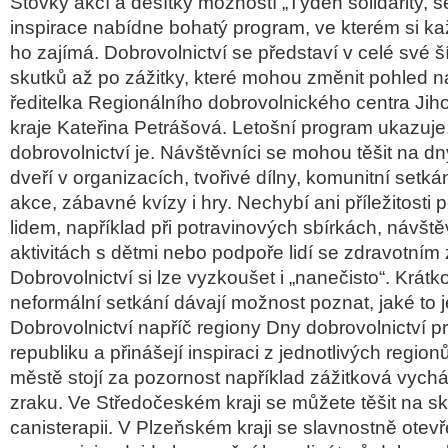
Stovky akcí a desítky možností „Týden solidarity, s
inspirace nabídne bohatý program, ve kterém si ka
ho zajímá. Dobrovolnictví se představí v celé své š
skutků až po zážitky, které mohou změnit pohled na
ředitelka Regionálního dobrovolnického centra J
kraje Kateřina Petrášová. Letošní program ukazuje
dobrovolnictví je. Návštěvníci se mohou těšit na d
dveří v organizacích, tvořivé dílny, komunitní setk
akce, zábavné kvízy i hry. Nechybí ani příležitosti
lidem, například při potravinových sbírkách, návšt
aktivitách s dětmi nebo podpoře lidí se zdravotn
Dobrovolnictví si lze vyzkoušet i „nanečisto“. Krátko
neformální setkání dávají možnost poznat, jaké to 
Dobrovolnictví napříč regiony Dny dobrovolnictví pr
republiku a přinášejí inspiraci z jednotlivých region
městě stojí za pozornost například zážitková vyc
zraku. Ve Středočeském kraji se můžete těšit na s
canisterapii. V Plzeňském kraji se slavnostně otev