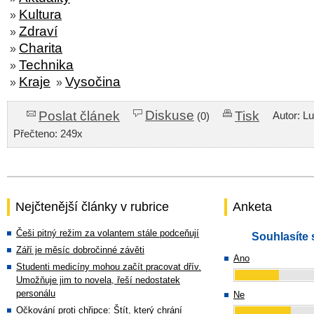
Kultura
»
Zdraví
»
Charita
»
Technika
»
Kraje
Vysočina
»
»
Diskuse
Poslat článek
Tisk
Autor: L
(0)
Přečteno: 249x
Nejčtenější články v rubrice
Anketa
Češi pitný režim za volantem stále podceňují
Souhlasíte 
Září je měsíc dobročinné závěti
Ano
Studenti medicíny mohou začít pracovat dřív.
Umožňuje jim to novela, řeší nedostatek
personálu
Ne
Očkování proti chřipce: Štít, který chrání