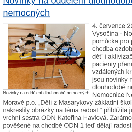
Novinky na oddělení dlouhodob
nemocných
4. července 2
Vysočina - No
pomůcka pro p
chodba ozdob
dětí i aktiviza
pacienty přen
vzdálených kr
jsou novinky 
dlouhodobě 
Novinky na oddělení dlouhodobě nemocných
Nemocnice N
Moravě p.o. „Děti z Masarykovy základní ško
nakreslily obrázky na téma radost,“ přiblížila
vrchní sestra ODN Kateřina Havlová. Zarám
pověšené na chodbě ODN 1 teď dělají radost