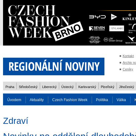
Kontakt
Archiv n
Ceníky
Praha
Středočeský
Liberecký
Ústecký
Karlovarský
Plzeňský
Jihočeský
Úvodem
Aktuality
Czech Fashion Week
Politika
Válka
Auto
Doprava
Zvířata
ZOH Soči 2014
Reality
Cestován
Zdraví
Rozhovory