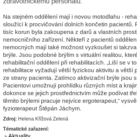
zdravotnickému personálu.
Na stejném oddělení mají i novou motodlahu - rehabi
sloužící k procvičování dolních končetin pacientů
tisíc korun byla zakoupena z darů a vlastních pros
nemocničního zařízení. Někteří z pacientů odděle
nemocných mají také možnost vyzkoušet si takzvan
brýle. Jsou podobné brýlím s virtuální realitou, kte
rehabilitační oddělení při rehabilitacích. „Liší se v 
rehabilitace vyžadují větší fyzickou aktivitu a větš
ze strany pacienta. Zatímco aktivizační brýle jsou s
Pacientovi umožnují prohlídku různých míst a krajin,
dokonce se jejich prostřednictvím může podívat tře
těmito brýlemi pracuje nejvíce ergoterapeut,“ vysvě
fyzioterapeut Štěpán Jáchym.
Zdroj:
Helena Křížová Zelená
Tématické zařazení:
Aktuality
»