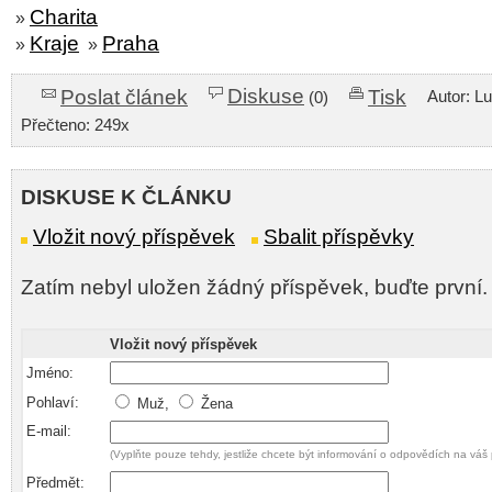
Charita
»
Kraje
Praha
»
»
Diskuse
Poslat článek
Tisk
Autor: L
(0)
Přečteno: 249x
DISKUSE K ČLÁNKU
Vložit nový příspěvek
Sbalit příspěvky
Zatím nebyl uložen žádný příspěvek, buďte první.
Vložit nový příspěvek
Jméno:
Pohlaví:
Muž,
Žena
E-mail:
(Vyplňte pouze tehdy, jestliže chcete být informování o odpovědích na váš 
Předmět: