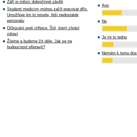
Září je měsíc dobročinné závěti
Ano
Studenti medicíny mohou začít pracovat dřív.
Umožňuje jim to novela, řeší nedostatek
personálu
Ne
Očkování proti chřipce: Štít, který chrání
zdraví
Je mi to jedno
Žijeme a budeme žít déle. Jak se na
budoucnost připravit?
Nemám k tomu dost