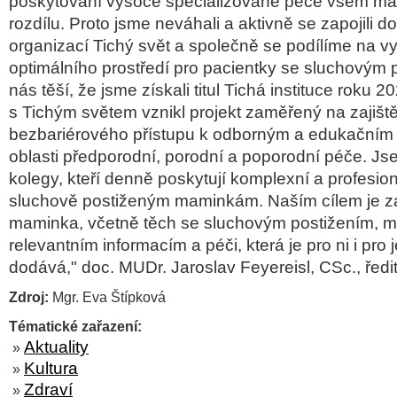
poskytování vysoce specializované péče všem m
rozdílu. Proto jsme neváhali a aktivně se zapojili d
organizací Tichý svět a společně se podílíme na vy
optimálního prostředí pro pacientky se sluchovým 
nás těší, že jsme získali titul Tichá instituce roku 
s Tichým světem vznikl projekt zaměřený na zajišt
bezbariérového přístupu k odborným a edukačním 
oblasti předporodní, porodní a poporodní péče. Js
kolegy, kteří denně poskytují komplexní a profesion
sluchově postiženým maminkám. Naším cílem je zaj
maminka, včetně těch se sluchovým postižením, mě
relevantním informacím a péči, která je pro ni i pro je
dodává," doc. MUDr. Jaroslav Feyereisl, CSc., řed
Zdroj:
Mgr. Eva Štípková
Tématické zařazení:
Aktuality
»
Kultura
»
Zdraví
»