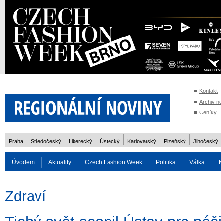
Kontakt
Archiv n
Ceníky
Praha
Středočeský
Liberecký
Ústecký
Karlovarský
Plzeňský
Jihočeský
Úvodem
Aktuality
Czech Fashion Week
Politika
Válka
Auto
Doprava
Zvířata
ZOH Soči 2014
Reality
Cestován
Zdraví
Rozhovory