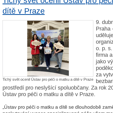
Tichý svět ocenil Ústav pro péč
dítě v Praze
9. dub
Praha -
uděluj
organi
o. p. s
firma a
jako v
poděko
za vyt
Tichý svět ocenil Ústav pro péči o matku a dítě v Praze
bezbar
prostředí pro neslyšící spoluobčany. Za rok 202
Ústav pro péči o matku a dítě v Praze.
„Ústav pro péči o matku a dítě se dlouhodobě zam