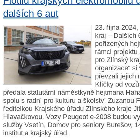
Flotilu krajských elektromobilů 
dalších 6 aut
23. října 2024,
kraj – Dalších 
pořízených he
rámci projektu
pro Zlínský kra
organizace“ si 
převzali jejich 
Klíčky od vozů
předala statutární náměstkyně hejtmana Han
spolu s radní pro kulturu a školství Zuzanou 
ředitelkou Krajského úřadu Zlínského kraje Ji
Hlavačkovou. Vozy Peugeot e-2008 budou vyu
služby Vsetín, Domov pro seniory Burešov, 1
institut a krajský úřad.