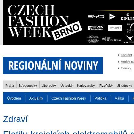
Kontakt
Archiv n
Ceníky
Praha
Středočeský
Liberecký
Ústecký
Karlovarský
Plzeňský
Jihočeský
Úvodem
Aktuality
Czech Fashion Week
Politika
Válka
Auto
Doprava
Zvířata
ZOH Soči 2014
Reality
Cestován
Zdraví
Rozhovory