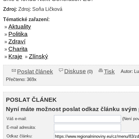
Zdroj:
Zdroj: Soňa Ličková
Tématické zařazení:
Aktuality
»
Politika
»
Zdraví
»
Charita
»
Kraje
Zlínský
»
»
Diskuse
Poslat článek
Tisk
Autor: L
(0)
Přečteno: 369x
POSLAT ČLÁNEK
Nyní máte možnost poslat odkaz článku svým 
Váš e-mail:
(Není pov
E-mail adresáta:
Odkaz článku: