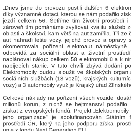
„Dnes jsme do provozu pustili dalších 6 elektro
díky významné dotaci, kterou se nám podařilo získat
jezdí celkem 56. Šetříme tím životní prostředí i
zároveň tím pomáháme zvyšovat kvalitu služeb z
oblasti a školství, kam většina aut zamířila. Tři ze
aut nahradí letité vozy, jejichž provoz a opravy s
okomentovala pořízení elektroaut náměstkyně 
odpovídá za sociální oblast a životní prostředí
naplánoval nákup celkem 58 elektromobilů a k n
nabíjecích stanic. V tuto chvíli zbývá dodání p
Elektromobily budou sloužit ve školských organi
sociálních službách (18 vozů), krajských kulturní
vozy) a 3 automobily využije Krajský úřad Zlínského
Celkové náklady na pořízení všech vozidel dosá
milionů korun, z nichž se hejtmanství podařilo
získat z evropských fondů. Projekt „Elektromobily 
jeho organizace“ je spolufinancován Státním 
prostředí ČR, který na jeho podporu získal pros
unie z fondu Next Generation EU.