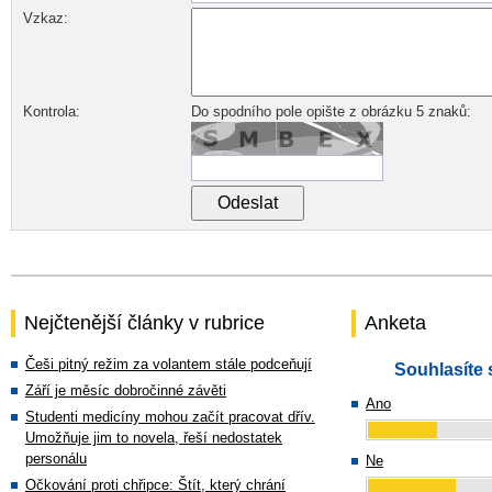
Vzkaz:
Kontrola:
Do spodního pole opište z obrázku 5 znaků:
Nejčtenější články v rubrice
Anketa
Češi pitný režim za volantem stále podceňují
Souhlasíte 
Září je měsíc dobročinné závěti
Ano
Studenti medicíny mohou začít pracovat dřív.
Umožňuje jim to novela, řeší nedostatek
personálu
Ne
Očkování proti chřipce: Štít, který chrání