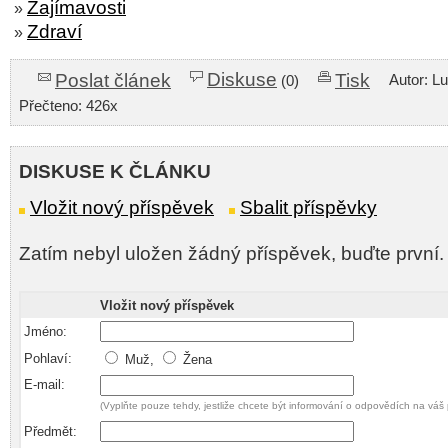
Zajímavosti
»
Zdraví
»
Diskuse
Poslat článek
Tisk
Autor: L
(0)
Přečteno: 426x
DISKUSE K ČLÁNKU
Vložit nový příspěvek
Sbalit příspěvky
Zatím nebyl uložen žádný příspěvek, buďte první.
Vložit nový příspěvek
Jméno:
Pohlaví:
Muž,
Žena
E-mail:
(Vyplňte pouze tehdy, jestliže chcete být informování o odpovědích na váš 
Předmět: