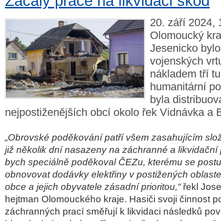
Začaly práce na likvidaci škod
20. září 2024, 
Olomoucký kra
Jesenicko bylo
vojenských vrt
nákladem tří t
humanitární p
byla distribuo
nejpostiženějších obcí okolo řek Vidnávka a 
„Obrovské poděkování patří všem zasahujícím slož
již několik dní nasazeny na záchranné a likvidační
bych speciálně poděkoval ČEZu, kterému se postu
obnovovat dodávky elektřiny v postižených oblaste
obce a jejich obyvatele zásadní prioritou,“
řekl Jos
hejtman Olomouckého kraje. Hasiči svoji činnost 
záchranných prací směřují k likvidaci následků pov