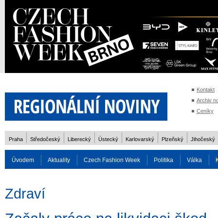
Kontakt
Archiv n
Ceníky
Praha
Středočeský
Liberecký
Ústecký
Karlovarský
Plzeňský
Jihočeský
Úvodem
Aktuality
Czech Fashion Week
Politika
Válka
Auto
Doprava
Zvířata
ZOH Soči 2014
Reality
Cestován
Zdraví
Rozhovory