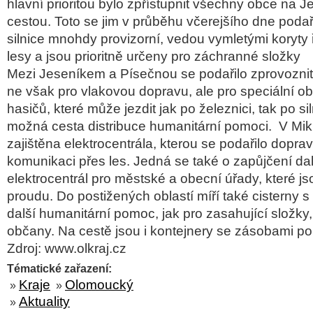
hlavní prioritou bylo zpřístupnit všechny obce na
cestou. Toto se jim v průběhu včerejšího dne podař
silnice mnohdy provizorní, vedou vymletými koryty ř
lesy a jsou prioritně určeny pro záchranné složky
Mezi Jeseníkem a Písečnou se podařilo zprovoznit ž
ne však pro vlakovou dopravu, ale pro speciální ob
hasičů, které může jezdit jak po železnici, tak po siln
možná cesta distribuce humanitární pomoci. V Miku
zajištěna elektrocentrála, kterou se podařilo dopra
komunikaci přes les. Jedná se také o zapůjčení da
elektrocentrál pro městské a obecní úřady, které j
proudu. Do postižených oblastí míří také cisterny s
další humanitární pomoc, jak pro zasahující složky,
občany. Na cestě jsou i kontejnery se zásobami p
Zdroj: www.olkraj.cz
Tématické zařazení:
Kraje
Olomoucký
»
»
Aktuality
»