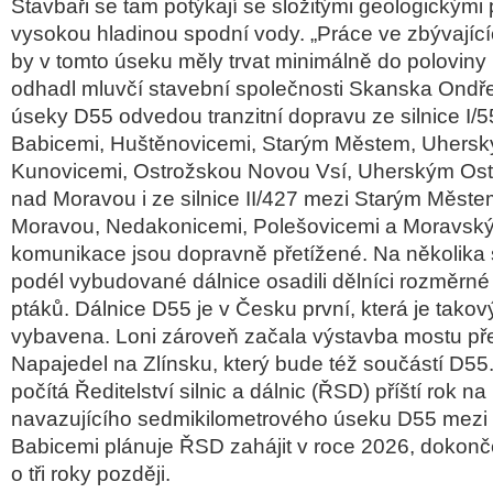
Stavbaři se tam potýkají se složitými geologickým
vysokou hladinou spodní vody. „Práce ve zbývajíc
by v tomto úseku měly trvat minimálně do poloviny p
odhadl mluvčí stavební společnosti Skanska Ondř
úseky D55 odvedou tranzitní dopravu ze silnice I/5
Babicemi, Huštěnovicemi, Starým Městem, Uhersk
Kunovicemi, Ostrožskou Novou Vsí, Uherským Os
nad Moravou i ze silnice II/427 mezi Starým Měste
Moravou, Nedakonicemi, Polešovicemi a Moravsk
komunikace jsou dopravně přetížené. Na několika
podél vybudované dálnice osadili dělníci rozměrné
ptáků. Dálnice D55 je v Česku první, která je tako
vybavena. Loni zároveň začala výstavba mostu př
Napajedel na Zlínsku, který bude též součástí D55
počítá Ředitelství silnic a dálnic (ŘSD) příští rok 
navazujícího sedmikilometrového úseku D55 mezi
Babicemi plánuje ŘSD zahájit v roce 2026, dokon
o tři roky později.