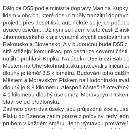
Dálnice D55 podle ministra dopravy Martina Kupky
lidem v obcích, které dosud trpěly tranzitní doprav
projede přes deset tisíc aut, někde se jejich počet p
dvaceti tisícům. „Už nyní se lidem v této části Zlín
Jihomoravského kraje výrazně zrychlí cestování 
Rakousko a Slovensko. A v budoucnu bude D55 z h
sítě stěžejní komunikací pro cestu ze severní čás
na jih,“ prohlásil Kupka. Na úseku D55 mezi Babic
Městem na Uherskohradišťsku pracovali silničáři o
dlouhý je téměř 8,5 kilometru. Budování toho dalš
Městem a Moravským Pískem na Hodonínsku trvalo 
dlouhý je 8,8 kilometru. Alespoň částečně otevřený
4,1 kilometru dlouhý úsek mezi Moravským Píske
staví se od předloňska.
Zatímco první dva úseky jsou průjezdné zcela, ús
Písku do Bzence zatím pouze z poloviny, tedy jedn
pruhem v každém směru. Jeho výstavbu provázejí