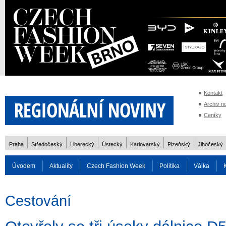
Kontakt
Archiv n
Ceníky
Praha
Středočeský
Liberecký
Ústecký
Karlovarský
Plzeňský
Jihočeský
Úvodem
Aktuality
Czech Fashion Week
Politika
Válka
Auto
Doprava
Zvířata
ZOH Soči 2014
Reality
Cestován
Cestování
Rozhovory