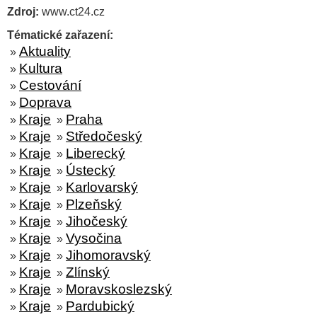
Zdroj:
www.ct24.cz
Tématické zařazení:
Aktuality
»
Kultura
»
Cestování
»
Doprava
»
Kraje
Praha
»
»
Kraje
Středočeský
»
»
Kraje
Liberecký
»
»
Kraje
Ústecký
»
»
Kraje
Karlovarský
»
»
Kraje
Plzeňský
»
»
Kraje
Jihočeský
»
»
Kraje
Vysočina
»
»
Kraje
Jihomoravský
»
»
Kraje
Zlínský
»
»
Kraje
Moravskoslezský
»
»
Kraje
Pardubický
»
»