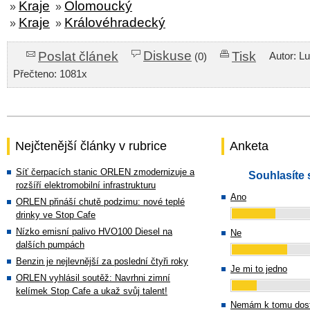
Kraje
Olomoucký
»
»
Kraje
Královéhradecký
»
»
Diskuse
Poslat článek
Tisk
Autor: L
(0)
Přečteno: 1081x
Nejčtenější články v rubrice
Anketa
Síť čerpacích stanic ORLEN zmodernizuje a
Souhlasíte 
rozšíří elektromobilní infrastrukturu
Ano
ORLEN přináší chutě podzimu: nové teplé
drinky ve Stop Cafe
Nízko emisní palivo HVO100 Diesel na
Ne
dalších pumpách
Benzin je nejlevnější za poslední čtyři roky
Je mi to jedno
ORLEN vyhlásil soutěž: Navrhni zimní
kelímek Stop Cafe a ukaž svůj talent!
Nemám k tomu dost