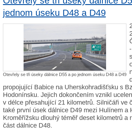
Otevřely se tři úseky dálnice D
jednom úseku D48 a D49
-
o
Otevřely se tři úseky dálnice D55 a po jednom úseku D48 a D49
propojující Babice na Uherskohradišťsku s 
Hodonínsku. Jejich dokončením vznikl ucelen
v délce přesahující 21 kilometrů. Silničáři ve č
také první úsek dálnice D49 mezi Hulínem a
Kroměřížsku dlouhý téměř deset kilometrů a r
část dálnice D48.