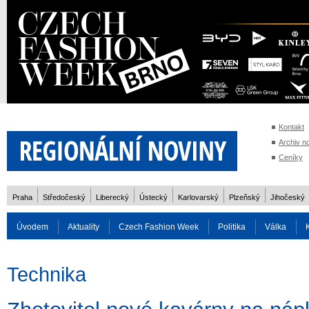
Kontakt
Archiv n
Ceníky
Praha
Středočeský
Liberecký
Ústecký
Karlovarský
Plzeňský
Jihočeský
Úvodem
Aktuality
Czech Fashion Week
Politika
Válka
Auto
Doprava
Zvířata
ZOH Soči 2014
Reality
Cestován
Technika
Rozhovory