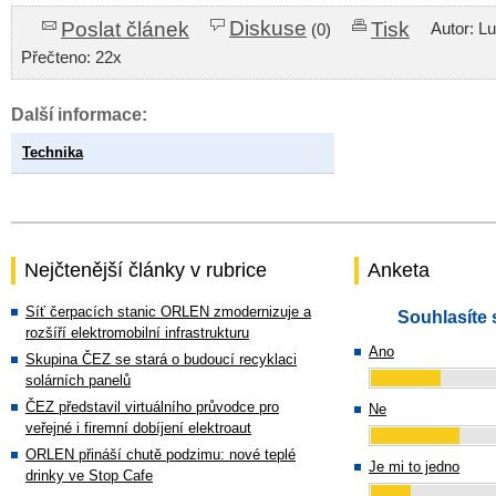
Diskuse
Poslat článek
Tisk
Autor: L
(0)
Přečteno: 22x
Další informace:
Technika
Nejčtenější články v rubrice
Anketa
Síť čerpacích stanic ORLEN zmodernizuje a
Souhlasíte 
rozšíří elektromobilní infrastrukturu
Ano
Skupina ČEZ se stará o budoucí recyklaci
solárních panelů
ČEZ představil virtuálního průvodce pro
Ne
veřejné i firemní dobíjení elektroaut
ORLEN přináší chutě podzimu: nové teplé
Je mi to jedno
drinky ve Stop Cafe