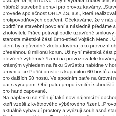
pracuje na jejím rozvoji. Nyní vybrala zhotovitele, k
nábřeží stavebně upraví pro provoz kavárny. „Stav
provede společnost OHLA ŽS, a.s., která realizova
protipovodňových opatření. Očekáváme, že v násl
obdržíme stavební povolení a následně předáme s
zhotoviteli. Práce potrvají podle uzavřené smlouvy 
starosta městské části Brno-střed Vojtěch Mencl. 
která byla původně zkolaudována jako provozní ob
přesáhnou 8 milionů korun. Už nyní městská část p
otevřené výběrové řízení na provozovatele kavárny
krásným výhledem na řeku Svr3atku nabídne v hor
úrovni ulice Poříčí prostor s kapacitou 60 hostů a n
pro dalších 50 hostů. Ve spodním patře na úrovni 
bar s výčepem. Obě patra propojí vnitřní schodiště
pro handicapované.
Na náplavku se stěhují také noví nájemci tří obcho
kteří vzešli z květnového výběrového řízení. „Provo
aktuálně vybavují prostory a vyřizují souhlasná sta