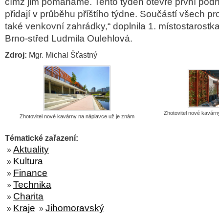
čímž jim pomáháme. Tento týden otevře první podni
přidají v průběhu příštího týdne. Součástí všech p
také venkovní zahrádky,“ doplnila 1. místostarostk
Brno-střed Ludmila Oulehlová.
Zdroj:
Mgr. Michal Šťastný
Zhotovitel nové kavárn
Zhotovitel nové kavárny na náplavce už je znám
Tématické zařazení:
Aktuality
»
Kultura
»
Finance
»
Technika
»
Charita
»
Kraje
Jihomoravský
»
»