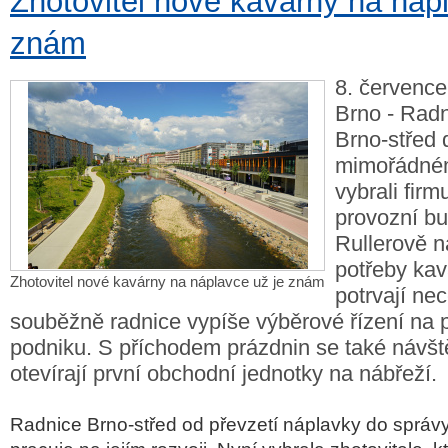
Zhotovitel nové kavárny na náp
znám
8. července
Brno - Radn
Brno-střed 
mimořádné
vybrali firm
provozní b
Rullerově n
potřeby kav
Zhotovitel nové kavárny na náplavce už je znám
potrvají nec
souběžně radnice vypíše výběrové řízení na 
podniku. S příchodem prázdnin se také návš
otevírají první obchodní jednotky na nábřeží.
Radnice Brno-střed od převzetí náplavky do správy