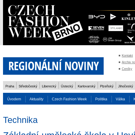
Kontakt
Archiv n
Ceníky
Praha
Středočeský
Liberecký
Ústecký
Karlovarský
Plzeňský
Jihočeský
Úvodem
Aktuality
Czech Fashion Week
Politika
Válka
Auto
Doprava
Zvířata
ZOH Soči 2014
Reality
Cestován
Technika
Rozhovory