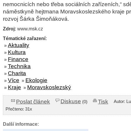
nemocnicích nebo třeba sociálních zařízeních,“
sdě
náměstkyně hejtmana Moravskoslezského kraje pro
rozvoj Šárka Šimoňáková
.
Zdroj:
www.msk.cz
Tématické zařazení:
Aktuality
»
Kultura
»
Finance
»
Technika
»
Charita
»
Více
Ekologie
»
»
Kraje
Moravskoslezský
»
»
Diskuse
Poslat článek
Tisk
Autor: L
(0)
Přečteno: 31x
Další informace: