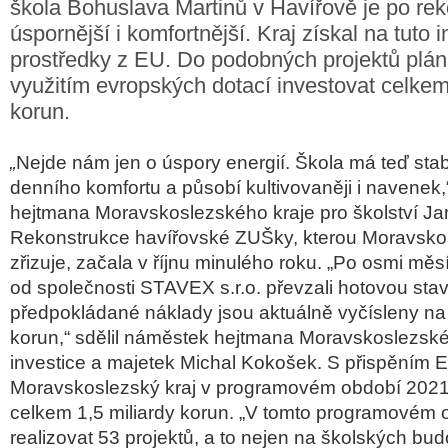
škola Bohuslava Martinů v Havířově je po rek
úspornější i komfortnější. Kraj získal na tuto i
prostředky z EU. Do podobných projektů plánu
využitím evropských dotací investovat celkem
korun.
„
Nejde nám jen o úspory energií. Škola má teď stabi
denního komfortu a působí kultivovaněji i navenek,
hejtmana Moravskoslezského kraje pro školství Ja
Rekonstrukce havířovské ZUŠky, kterou Moravskos
zřizuje, začala v říjnu minulého roku.
„Po osmi měsí
od společnosti STAVEX s.r.o. převzali hotovou sta
předpokládané náklady jsou aktuálně vyčísleny na 
korun,“
sdělil
náměstek hejtmana Moravskoslezskéh
investice a majetek Michal Kokošek
. S přispěním 
Moravskoslezský kraj v programovém období 2021
celkem 1,5 miliardy korun.
„V tomto programovém o
realizovat 53 projektů, a to nejen na školských bud