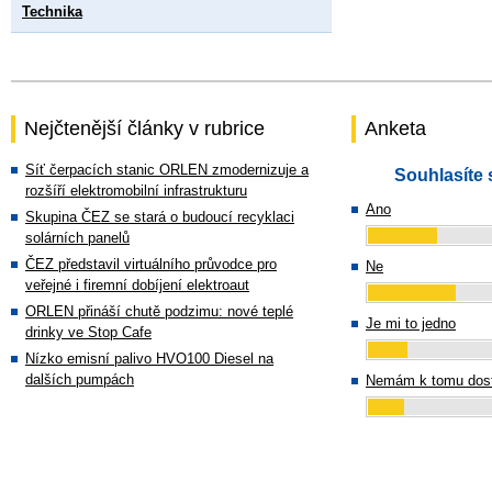
Technika
Nejčtenější články v rubrice
Anketa
Síť čerpacích stanic ORLEN zmodernizuje a
Souhlasíte 
rozšíří elektromobilní infrastrukturu
Ano
Skupina ČEZ se stará o budoucí recyklaci
solárních panelů
ČEZ představil virtuálního průvodce pro
Ne
veřejné i firemní dobíjení elektroaut
ORLEN přináší chutě podzimu: nové teplé
Je mi to jedno
drinky ve Stop Cafe
Nízko emisní palivo HVO100 Diesel na
dalších pumpách
Nemám k tomu dost