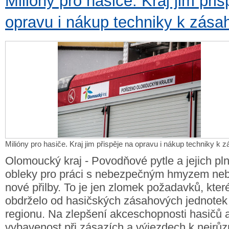
Milióny pro hasiče. Kraj jim při
opravu i nákup techniky k zás
Milióny pro hasiče. Kraj jim přispěje na opravu i nákup techniky k
Olomoucký kraj - Povodňové pytle a jejich pl
obleky pro práci s nebezpečným hmyzem nebo
nové přilby. To je jen zlomek požadavků, kter
obdrželo od hasičských zásahových jednotek 
regionu. Na zlepšení akceschopnosti hasičů a
vybavenost při zásazích a výjezdech k nejrů