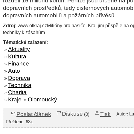
rozdělí 15 miliónů korun. Peníze jsou určené na p
dopravních prostředků, tedy cisternových automobi
dopravních automobilů a požárních přívěsů.
Zdroj:
www.olkraj.czMilióny pro hasiče. Kraj jim přispěje na o
techniky k zásahům
Tématické zařazení:
Aktuality
»
Kultura
»
Finance
»
Auto
»
Doprava
»
Technika
»
Charita
»
Kraje
Olomoucký
»
»
Diskuse
Poslat článek
Tisk
Autor: L
(0)
Přečteno: 63x