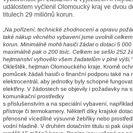
událostem vyčlenil Olomoucký kraj ve dvou d
titulech 29 miliónů korun.
„Na pořízení, technické zhodnocení a opravu požár
také nákup věcného vybavení jsme uvolnili celkem 
korun. Minimálně mohli hasiči žádat o dotaci 5 000
maximálně pak o 200 tisíc. Celkem se sešlo 252 žá
hejtmanství vyhovělo všem žadatelům v plné výši,“
Okleštěk, hejtman Olomouckého kraje. Kromě och
pomůcek žádali hasiči o finanční podporu také na
elektrocentrál, aby jednotky byly schopné fungovat
elektřiny. V žádostech se objevily i požadavky na 
komunikační prostředky
s příslušenstvím a na speciální vybavení, napříkla
přístroje či termokamery. Někteří díky krajské dota
přenosné vícedílné výsuvné žebříky nebo prostředk
vodní hladině. V druhém dotačním titulu si pak úsp