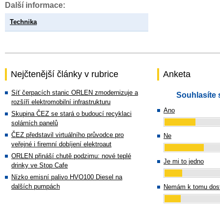
Další informace:
Technika
Nejčtenější články v rubrice
Anketa
Síť čerpacích stanic ORLEN zmodernizuje a
Souhlasíte 
rozšíří elektromobilní infrastrukturu
Ano
Skupina ČEZ se stará o budoucí recyklaci
solárních panelů
ČEZ představil virtuálního průvodce pro
Ne
veřejné i firemní dobíjení elektroaut
ORLEN přináší chutě podzimu: nové teplé
Je mi to jedno
drinky ve Stop Cafe
Nízko emisní palivo HVO100 Diesel na
dalších pumpách
Nemám k tomu dost