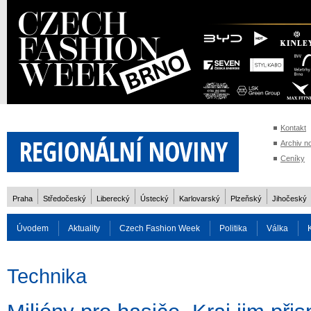
Kontakt
Archiv n
Ceníky
Praha
Středočeský
Liberecký
Ústecký
Karlovarský
Plzeňský
Jihočeský
Úvodem
Aktuality
Czech Fashion Week
Politika
Válka
Auto
Doprava
Zvířata
ZOH Soči 2014
Reality
Cestován
Technika
Rozhovory