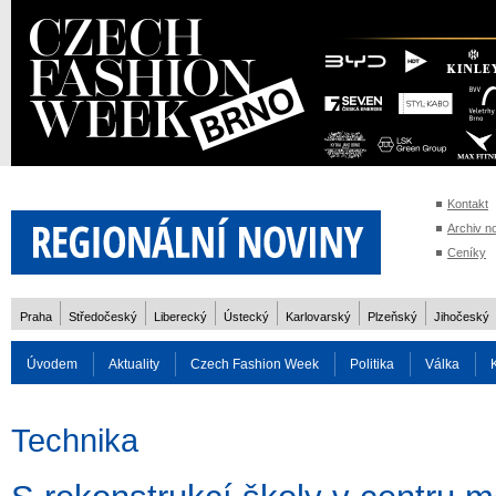
Kontakt
Archiv n
Ceníky
Praha
Středočeský
Liberecký
Ústecký
Karlovarský
Plzeňský
Jihočeský
Úvodem
Aktuality
Czech Fashion Week
Politika
Válka
Auto
Doprava
Zvířata
ZOH Soči 2014
Reality
Cestován
Technika
Rozhovory