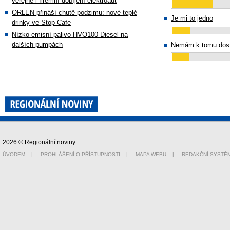
veřejné i firemní dobíjení elektroaut
ORLEN přináší chutě podzimu: nové teplé
Je mi to jedno
drinky ve Stop Cafe
Nízko emisní palivo HVO100 Diesel na
dalších pumpách
Nemám k tomu dost
2026 © Regionální noviny
ÚVODEM
|
PROHLÁŠENÍ O PŘÍSTUPNOSTI
|
MAPA WEBU
|
REDAKČNÍ SYSTÉ