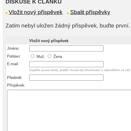
DISKUSE K ČLÁNKU
Vložit nový příspěvek
Sbalit příspěvky
Zatím nebyl uložen žádný příspěvek, buďte první.
Vložit nový příspěvek
Jméno:
Pohlaví:
Muž,
Žena
E-mail:
(Vyplňte pouze tehdy, jestliže chcete být informování o odpovědích na váš 
Předmět:
Příspěvek: