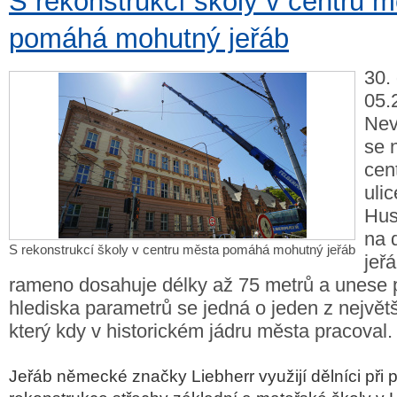
S rekonstrukcí školy v centru 
pomáhá mohutný jeřáb
30.
05.2
Nev
se 
cen
uli
Hus
na 
S rekonstrukcí školy v centru města pomáhá mohutný jeřáb
jeř
rameno dosahuje délky až 75 metrů a unese p
hlediska parametrů se jedná o jeden z největš
který kdy v historickém jádru města pracoval.
Jeřáb německé značky Liebherr využijí dělníci při p