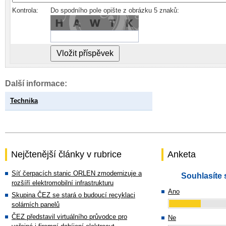
Kontrola:
Do spodního pole opište z obrázku 5 znaků:
Další informace:
Technika
Nejčtenější články v rubrice
Anketa
Síť čerpacích stanic ORLEN zmodernizuje a
Souhlasíte 
rozšíří elektromobilní infrastrukturu
Ano
Skupina ČEZ se stará o budoucí recyklaci
solárních panelů
ČEZ představil virtuálního průvodce pro
Ne