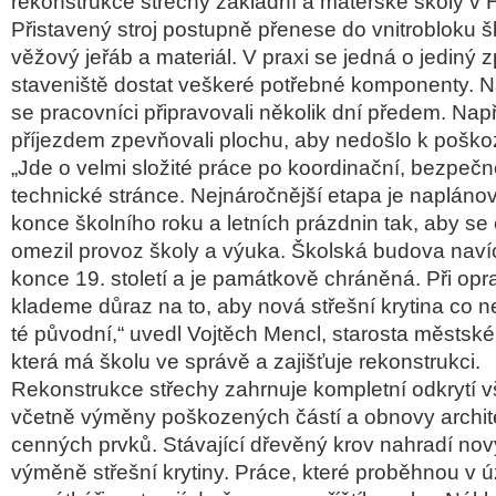
rekonstrukce střechy základní a mateřské školy v H
Přistavený stroj postupně přenese do vnitrobloku 
věžový jeřáb a materiál. V praxi se jedná o jediný 
staveniště dostat veškeré potřebné komponenty. Na
se pracovníci připravovali několik dní předem. Nap
příjezdem zpevňovali plochu, aby nedošlo k pošk
„Jde o velmi složité práce po koordinační, bezpečn
technické stránce. Nejnáročnější etapa je naplán
konce školního roku a letních prázdnin tak, aby s
omezil provoz školy a výuka. Školská budova naví
konce 19. století a je památkově chráněná. Při opr
klademe důraz na to, aby nová střešní krytina co n
té původní,“ uvedl Vojtěch Mencl, starosta městské 
která má školu ve správě a zajišťuje rekonstrukci.
Rekonstrukce střechy zahrnuje kompletní odkrytí v
včetně výměny poškozených částí a obnovy archit
cenných prvků. Stávající dřevěný krov nahradí nov
výměně střešní krytiny. Práce, které proběhnou v ú