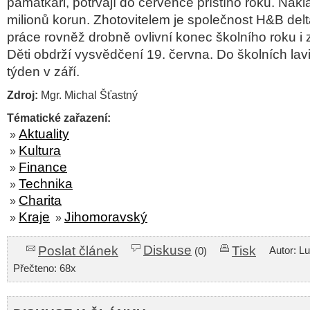
památkáři, potrvají do července příštího roku. Ná
milionů korun. Zhotovitelem je společnost H&B delta
práce rovněž drobně ovlivní konec školního roku i z
Děti obdrží vysvědčení 19. června. Do školních lavi
týden v září.
Zdroj:
Mgr. Michal Šťastný
Tématické zařazení:
Aktuality
»
Kultura
»
Finance
»
Technika
»
Charita
»
Kraje
Jihomoravský
»
»
Diskuse
Poslat článek
Tisk
Autor: L
(0)
Přečteno: 68x