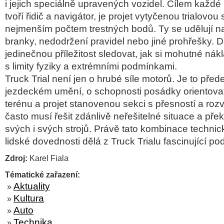
i jejich speciálně upravených vozidel. Cílem každé
tvoří řidič a navigátor, je projet vytyčenou trialovou
nejmenším počtem trestných bodů. Ty se udělují na
branky, nedodržení pravidel nebo jiné prohřešky. D
jedinečnou příležitost sledovat, jak si mohutné nák
s limity fyziky a extrémními podmínkami.
Truck Trial není jen o hrubé síle motorů. Je to pře
jezdeckém umění, o schopnosti posádky orientova
terénu a projet stanovenou sekci s přesností a roz
často musí řešit zdánlivě neřešitelné situace a přek
svých i svých strojů. Právě tato kombinace technic
lidské dovednosti dělá z Truck Trialu fascinující po
Zdroj:
Karel Fiala
Tématické zařazení:
Aktuality
»
Kultura
»
Auto
»
Technika
»