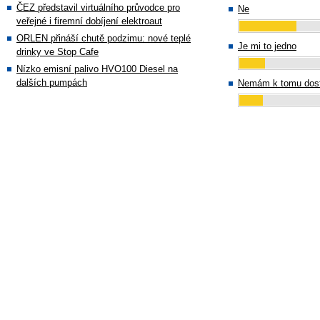
ČEZ představil virtuálního průvodce pro
Ne
veřejné i firemní dobíjení elektroaut
ORLEN přináší chutě podzimu: nové teplé
Je mi to jedno
drinky ve Stop Cafe
Nízko emisní palivo HVO100 Diesel na
dalších pumpách
Nemám k tomu dost