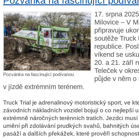
Pozvánka na fascinující podív
17. srpna 2025
Milovice – V Mi
připravuje uko
soutěže Truck 
republice. Pos
víkend se usku
20. a 21. září
Teleček v okr
Pozvánka na fascinující podívanou
půjde v něm o 
v jízdě extrémním terénem.
Truck Trial je adrenalinový motoristický sport, ve k
závodních nákladních vozidel bojují o co nejlepší 
extrémně náročných terénních tratích. Jezdci musí
umění při zdolávání prudkých svahů, bahnitých ús
pasáží a dalších překážek, které prověří schopnosti