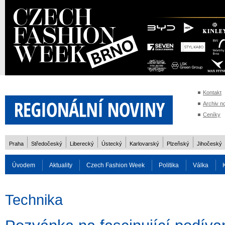
Kontakt
Archiv n
Ceníky
Praha
Středočeský
Liberecký
Ústecký
Karlovarský
Plzeňský
Jihočeský
Úvodem
Aktuality
Czech Fashion Week
Politika
Válka
Auto
Doprava
Zvířata
ZOH Soči 2014
Reality
Cestován
Technika
Rozhovory