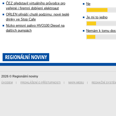
ČEZ představil virtuálního průvodce pro
Ne
veřejné i firemní dobíjení elektroaut
ORLEN přináší chutě podzimu: nové teplé
Je mi to jedno
drinky ve Stop Cafe
Nízko emisní palivo HVO100 Diesel na
dalších pumpách
Nemám k tomu dost
2026 © Regionální noviny
ÚVODEM
|
PROHLÁŠENÍ O PŘÍSTUPNOSTI
|
MAPA WEBU
|
REDAKČNÍ SYSTÉ