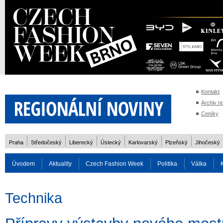
Kontakt
Archiv n
Ceníky
Praha
Středočeský
Liberecký
Ústecký
Karlovarský
Plzeňský
Jihočeský
Úvodem
Aktuality
Czech Fashion Week
Politika
Válka
Auto
Doprava
Zvířata
ZOH Soči 2014
Reality
Cestován
Technika
Rozhovory