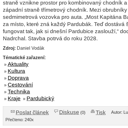
straně vznikne prostor pro kombinovaný chodník a
západní straně třímetrový chodník. Mezi obrubníky
sedmimetrová vozovka pro auta. „Most Kapitána Ba
za místo, které zná každý Pardubák. Teď dostává 
fungovat tak, jak si dnešní Pardubice zaslouží,“ do
Nadrchal. Stavba potrvá do roku 2028.
Zdroj:
Daniel Vodák
Tématické zařazení:
Aktuality
»
Kultura
»
Doprava
»
Cestování
»
Technika
»
Kraje
Pardubický
»
»
Diskuse
Poslat článek
Tisk
Autor: L
(0)
Přečteno: 240x