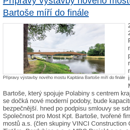
Přípravy výstavby nového most
Bartoše míří do finále
Přípravy výstavby nového mostu Kapitána Bartoše míří do finále
Bartoše, který spojuje Polabiny s centrem kra
se dočká nové moderní podoby, bude kapacitn
bezpečnější. hned po podpisu smlouvy se sd
Společnost pro Most Kpt. Bartoše, tvořené f
mostů a.s. (člen skupiny VINCI Construction