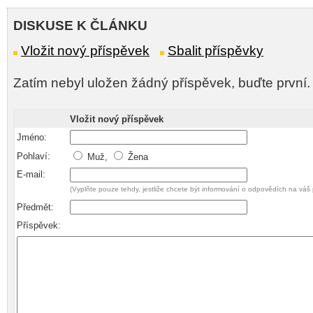
DISKUSE K ČLÁNKU
Vložit nový příspěvek
Sbalit příspěvky
Zatím nebyl uložen žádný příspěvek, buďte první.
Vložit nový příspěvek
Jméno:
Pohlaví:
Muž,
Žena
E-mail:
(Vyplňte pouze tehdy, jestliže chcete být informování o odpovědích na váš 
Předmět:
Příspěvek: