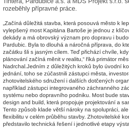
Tintěra, Pardubice a.s. a MDS Projekt s.r.o. 
rozeběhly přípravné práce.
„Začíná důležitá stavba, která posouvá město k le
vylepšený most Kapitána Bartoše je jednou z klíčov
dekády a má obrovský význam pro dopravu i budou
Pardubic. Byla to dlouhá a náročná příprava, do kt
začátku šli s jasným cílem. Teď přichází chvíle, kd
plánování začíná měnit v realitu,“ říká primátor mě
Nadrchal.Jedním z důležitých kroků bylo úvodní ko
jednání, toho se zúčastnili zástupci města, investor
zhotovitelského sdružení i dalších dotčených organ
například zástupci integrovaného záchranného z
systému nebo dopravního podniku. Most bude st
design and build, která propojuje projektování a s
Tento způsob klade větší nároky na spolupráci, al
flexibilitu v celém průběhu stavby. Zhotovitelské k
představilo technická řešení i jednotlivé etapy výst