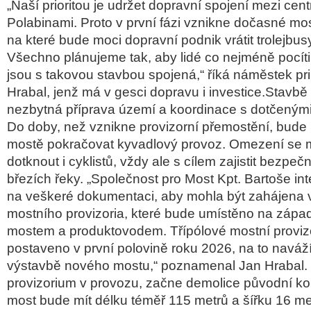
„Naší prioritou je udržet dopravní spojení mezi cen
Polabinami. Proto v první fázi vznikne dočasné mos
na které bude moci dopravní podnik vrátit trolejbus
Všechno plánujeme tak, aby lidé co nejméně pocítil
jsou s takovou stavbou spojená,“ říká náměstek pr
Hrabal, jenž má v gesci dopravu i investice.Stavbě
nezbytná příprava území a koordinace s dotčeným
Do doby, než vznikne provizorní přemostění, bude 
mostě pokračovat kyvadlový provoz. Omezení se
dotknout i cyklistů, vždy ale s cílem zajistit bezp
březích řeky. „Společnost pro Most Kpt. Bartoše in
na veškeré dokumentaci, aby mohla být zahájena 
mostního provizoria, které bude umístěno na západ
mostem a produktovodem. Třípólové mostní proviz
postaveno v první polovině roku 2026, na to naváž
výstavbě nového mostu,“ poznamenal Jan Hrabal.
provizorium v provozu, začne demolice původní k
most bude mít délku téměř 115 metrů a šířku 16 m