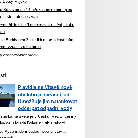
s Beaty Rajské
d Sázavou se 14. března uskuteční ples
é. Jste srdečně zváni
mi Pihiková: Chci rozdávat umění, lásku,
stí
ture Buddy umožňuje lidem se zdravotním
ím vyrazit za kulturou
ky czech fashion week
sti
Plavidla na Vltavě nově
obsluhuje servisní loď.
Umožňuje jim natankovat i
odčerpat odpadní vody
 stavba na světě je v Česku. Věž zříceniny
ovice u Mladé Boleslavi trhla rekord
od Vyšehradem budou nově přistávat