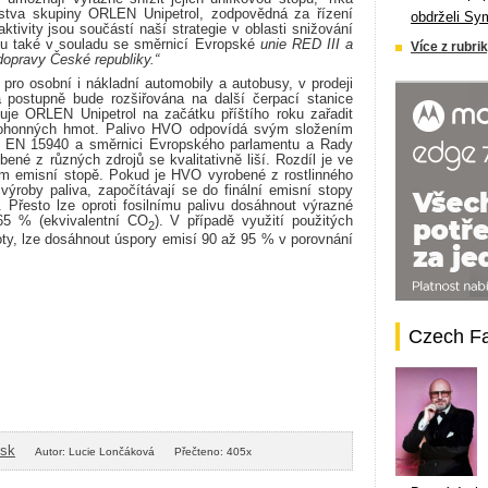
stva skupiny ORLEN Unipetrol, zodpovědná za ​řízení
obdrželi Sy
tivity jsou součástí naší strategie v oblasti snižování
ou také v souladu se směrnicí Evropské
unie RED III a
Více z rubrik
dopravy České republiky.“
á pro osobní i nákladní automobily a autobusy, v prodeji
postupně bude rozšiřována na další čerpací stanice
je ORLEN Unipetrol na začátku příštího roku zařadit
ohonných hmot. Palivo HVO odpovídá svým složením
N EN 15940 a směrnici Evropského parlamentu a Rady
ené z různých zdrojů se kvalitativně liší. Rozdíl je ve
ím emisní stopě. Pokud je HVO vyrobené z rostlinného
výroby paliva, započítávají se do finální emisní stopy
. Přesto lze oproti fosilnímu palivu dosáhnout výrazné
65 % (ekvivalentní CO
). V případě využití použitých
2
moty, lze dosáhnout úspory emisí 90 až 95 % v porovnání
Czech F
isk
Autor: Lucie Lončáková
Přečteno: 405x