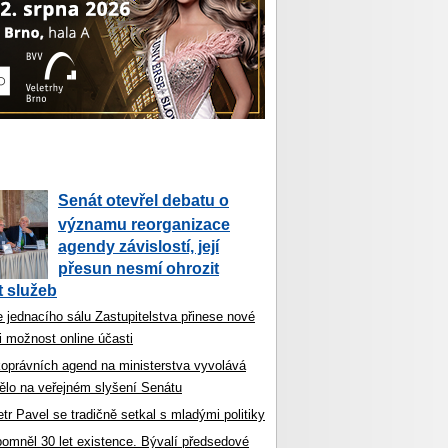
Senát otevřel debatu o
významu reorganizace
agendy závislostí, její
přesun nesmí ohrozit
 služeb
 jednacího sálu Zastupitelstva přinese nové
i možnost online účasti
koprávních agend na ministerstva vyvolává
ělo na veřejném slyšení Senátu
tr Pavel se tradičně setkal s mladými politiky
ipomněl 30 let existence. Bývalí předsedové