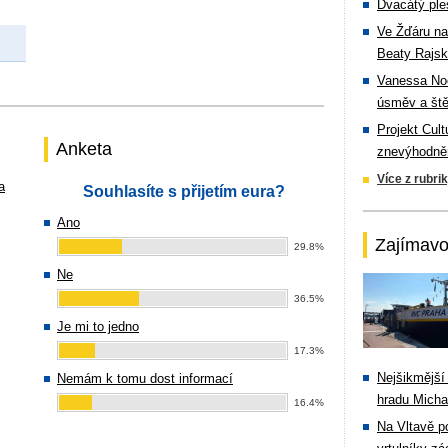
Dvacátý ple
Ve Žďáru na
Beaty Rajsk
Vanessa Noe
úsměv a ště
Projekt Cul
Anketa
znevýhodněn
Více z rubri
a
Souhlasíte s přijetím eura?
Ano
Zajímavo
29.8%
Ne
36.5%
Je mi to jedno
17.3%
Nejšikmější
Nemám k tomu dost informací
hradu Michal
16.4%
Na Vltavě p