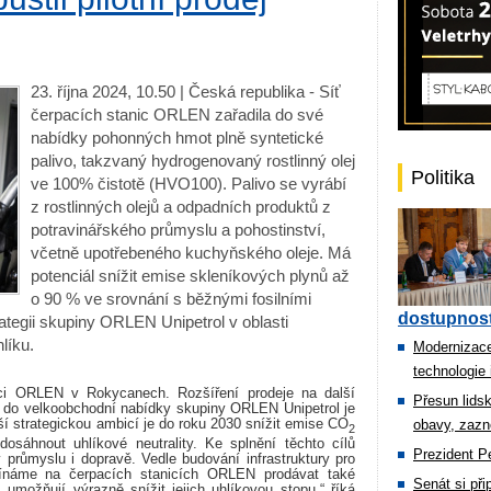
23. října 2024, 10.50 | Česká republika - Síť
čerpacích stanic ORLEN zařadila do své
nabídky pohonných hmot plně syntetické
palivo, takzvaný hydrogenovaný rostlinný olej
Politika
ve 100% čistotě (HVO100). Palivo se vyrábí
z rostlinných olejů a odpadních produktů z
potravinářského průmyslu a pohostinství,
včetně upotřebeného kuchyňského oleje. Má
potenciál snížit emise skleníkových plynů až
o 90 % ve srovnání s běžnými fosilními
dostupnost
ategii skupiny ORLEN Unipetrol v oblasti
líku.
Modernizace
technologie 
nici ORLEN v Rokycanech. Rozšíření prodeje na další
Přesun lids
í do velkoobchodní nabídky skupiny ORLEN Unipetrol je
aší strategickou ambicí je do roku 2030 snížit emise CO
obavy, zazn
2
sáhnout uhlíkové neutrality. Ke splnění těchto cílů
Prezident Pe
 průmyslu i dopravě. Vedle budování infrastruktury pro
ačínáme na čerpacích stanicích ORLEN prodávat také
Senát si př
 umožňují výrazně snížit jejich uhlíkovou stopu,“ říká