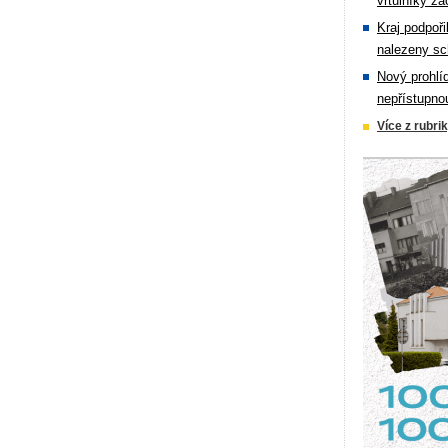
vrtulníky zá
Kraj podpoři
nalezeny sc
Nový prohlí
nepřístupno
Více z rubri