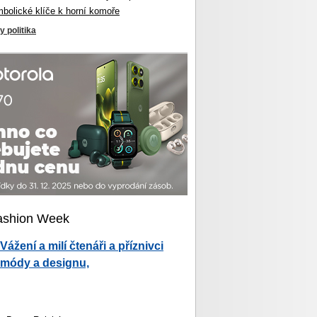
mbolické klíče k horní komoře
y politika
ashion Week
Vážení a milí čtenáři a příznivci
módy a designu,