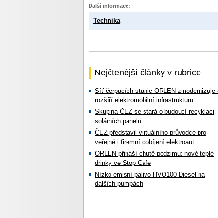
Další informace:
Technika
Nejčtenější články v rubrice
Síť čerpacích stanic ORLEN zmodernizuje 
rozšíří elektromobilní infrastrukturu
Skupina ČEZ se stará o budoucí recyklaci
solárních panelů
ČEZ představil virtuálního průvodce pro
veřejné i firemní dobíjení elektroaut
ORLEN přináší chutě podzimu: nové teplé
drinky ve Stop Cafe
Nízko emisní palivo HVO100 Diesel na
dalších pumpách