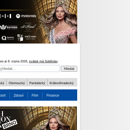
es je 8. srpna 2026,
svátek má Soběslav
.
ský
Olomoucký
Pardubický
Královéhradecký
port
Zdraví
Film
Finance
obnost
Více
ODM 2016