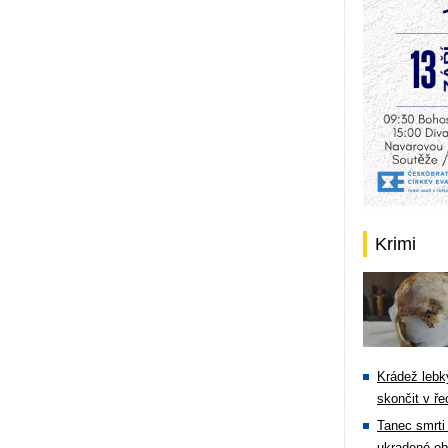
Krimi
Krádež lebky
skončit v ře
Tanec smrti 
ukradené ob