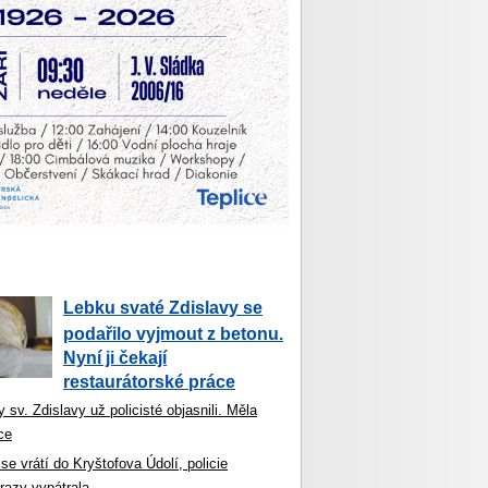
Lebku svaté Zdislavy se
podařilo vyjmout z betonu.
Nyní ji čekají
restaurátorské práce
 sv. Zdislavy už policisté objasnili. Měla
ce
se vrátí do Kryštofova Údolí, policie
razy vypátrala