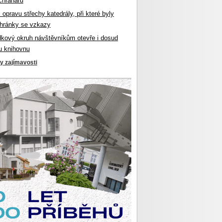
chranářů
l opravu střechy katedrály, při které byly
hránky se vzkazy
dkový okruh návštěvníkům otevře i dosud
u knihovnu
ky zajímavosti