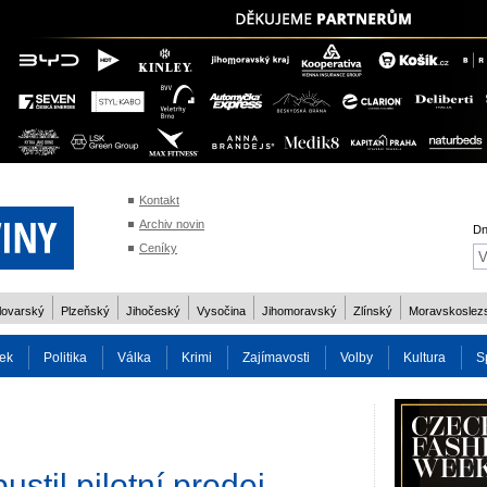
Kontakt
Archiv novin
Dn
Ceníky
lovarský
Plzeňský
Jihočeský
Vysočina
Jihomoravský
Zlínský
Moravskoslez
ek
Politika
Válka
Krimi
Zajímavosti
Volby
Kultura
S
2014
Reality
Cestování
Volby 2013
Technika
Charita
Os
stil pilotní prodej