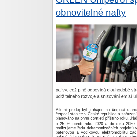
obnovitelné nafty
palivy, což plně odpovídá dlouhodobé str
udržitelného rozvoje a snižování emisí uh
Pilotní prodej byl zahájen na čerpací sta
čerpací stanice v České republice a zařazen
plánováno na první čtvrtletí příštího roku. „N
o 25 % oproti roku 2020 a do roku 2050 do
realizujeme řadu dekarbonizačních projektů v
bateriovou a vodíkovou elektromobilitu z
pokročilá biopaliva, která našim zákazníkům