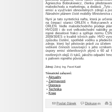
Agnieszka Bobrukiewicz, členka představen
maloobchodu a marketingu, a dodává: „Tyto ak
emisí a využívání obnovitelných zdrojů a js
Národním plánem čisté mobility Ministerstva 
Nyní je tato syntetická nafta, která je určen
na čerpací stanici ORLEN v Rokycanech a 
ORLEN. Vedle maloobchodního prodeje plánu
HVO100 i do své velkoobchodní nabídky p
ropné dieselové frakci a splňuje normu ČS
2009/30/ES o kvalitě tržních paliv. HVO vyrob
způsobu čistění, spotřebě vodíku a předevš
zdroje, který byl pěstován právě za účelem 
veškeré činnosti související s jeho vznikem
úspory emisí skleníkových plynů o 60 až 
rostlinných olejů či tuků, jakožto odpadní h
s palivem ropného původu.
Zdroj:
Zdroj: Ing. Pavel Kaidl
Tématické zařazení:
Aktuality
»
Zajímavosti
»
Doprava
»
Technika
»
Kraje
»
Poslat článek
Diskuse
T
(0)