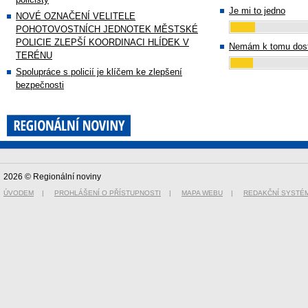
Je mi to jedno
NOVÉ OZNAČENÍ VELITELE
POHOTOVOSTNÍCH JEDNOTEK MĚSTSKÉ
POLICIE ZLEPŠÍ KOORDINACI HLÍDEK V
Nemám k tomu dost
TERÉNU
Spolupráce s policií je klíčem ke zlepšení
bezpečnosti
2026 © Regionální noviny
ÚVODEM
|
PROHLÁŠENÍ O PŘÍSTUPNOSTI
|
MAPA WEBU
|
REDAKČNÍ SYSTÉ