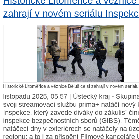
Historické Litoměřice a věznice
zahrají v novém seriálu Inspek
Historické Litoměřice a věznice Bělušice si zahrají v novém seriál
listopadu 2025, 05.57 | Ústecký kraj - Skupin
svoji streamovací službu prima+ natáčí nový k
Inspekce, který zavede diváky do zákulisí čin
inspekce bezpečnostních sborů (GIBS). Tém
natáčecí dny v exteriérech se natáčely na ú
regionu; a to i za přispění Filmové kanceláře