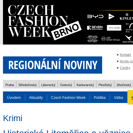
Kontakt
Archiv n
Ceníky
Praha
Středočeský
Liberecký
Ústecký
Karlovarský
Plzeňský
Jihočeský
Úvodem
Aktuality
Czech Fashion Week
Politika
Válka
Auto
Doprava
Zvířata
ZOH Soči 2014
Reality
Cestován
Krimi
Rozhovory