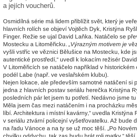
a jejích voucherů.
Osmidílná série má lidem přiblížit svět, který je veře
hlavních rolích se objeví Vojtěch Dyk, Kristýna Ryš
Finger. Režie se ujal David Laňka. Natáčelo se př
Mostecku a Litoměřicku.
„Výrazným motivem je
vě
vyšli vstříc ve věznici Bělušice na Mostecku, kde j
autentické prostředí,“
uvedl k lokacím
režisér Davi
V Litoměřicích se natáčelo například v historickém
podél Labe (např. ve veslařském klubu).
Nejen lokace, ale především samotné natáčení si 
jedna z hlavních postav seriálu herečka Kristýna 
posledních pár let jsem tu potřetí. Nedávno jsme tu t
Měla jsem čas mezi natáčením i na procházku mě
líbí. Architektura i místní kavárny,“
uvedla
Kristýna
v seriálu ztvární policejní vyšetřovatelku. Až bude 
na řadu Vánoce a na ty se už moc těší.
„Po Novém 
chvilku oddychu, tak zas budu hrát roli matky,“
těší