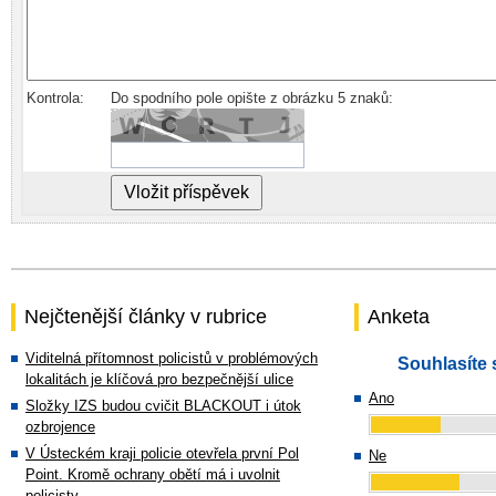
Kontrola:
Do spodního pole opište z obrázku 5 znaků:
Nejčtenější články v rubrice
Anketa
Viditelná přítomnost policistů v problémových
Souhlasíte 
lokalitách je klíčová pro bezpečnější ulice
Ano
Složky IZS budou cvičit BLACKOUT i útok
ozbrojence
V Ústeckém kraji policie otevřela první Pol
Ne
Point. Kromě ochrany obětí má i uvolnit
policisty