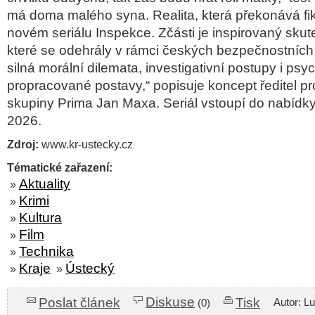
má doma malého syna. Realita, která překonává fik
novém seriálu Inspekce. Zčásti je inspirovaný skut
které se odehrály v rámci českých bezpečnostních
silná morální dilemata, investigativní postupy i psy
propracované postavy,“
popisuje koncept
ředitel 
skupiny Prima Jan Maxa
. Seriál vstoupí do nabídk
2026.
Zdroj:
www.kr-ustecky.cz
Tématické zařazení:
Aktuality
»
Krimi
»
Kultura
»
Film
»
Technika
»
Kraje
Ústecký
»
»
Diskuse
Poslat článek
Tisk
Autor: L
(0)