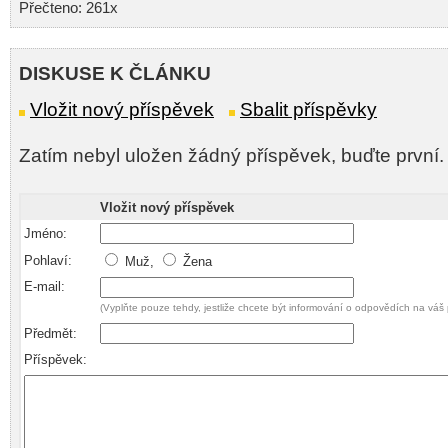
Přečteno: 261x
DISKUSE K ČLÁNKU
Vložit nový příspěvek
Sbalit příspěvky
Zatím nebyl uložen žádný příspěvek, buďte první.
Vložit nový příspěvek
Jméno:
Pohlaví:
Muž,
Žena
E-mail:
(Vyplňte pouze tehdy, jestliže chcete být informování o odpovědích na váš 
Předmět:
Příspěvek: