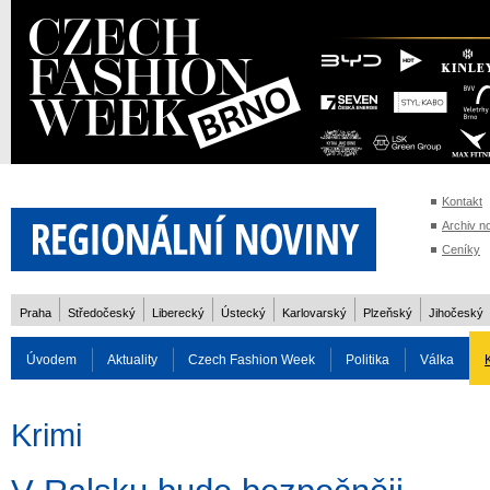
Kontakt
Archiv n
Ceníky
Praha
Středočeský
Liberecký
Ústecký
Karlovarský
Plzeňský
Jihočeský
Úvodem
Aktuality
Czech Fashion Week
Politika
Válka
Auto
Doprava
Zvířata
ZOH Soči 2014
Reality
Cestován
Krimi
Rozhovory