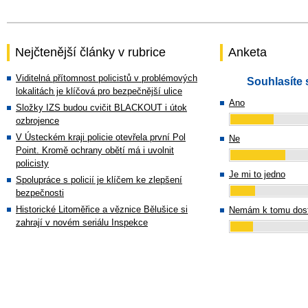
Nejčtenější články v rubrice
Anketa
Viditelná přítomnost policistů v problémových
Souhlasíte 
lokalitách je klíčová pro bezpečnější ulice
Ano
Složky IZS budou cvičit BLACKOUT i útok
ozbrojence
V Ústeckém kraji policie otevřela první Pol
Ne
Point. Kromě ochrany obětí má i uvolnit
policisty
Je mi to jedno
Spolupráce s policií je klíčem ke zlepšení
bezpečnosti
Historické Litoměřice a věznice Bělušice si
Nemám k tomu dost
zahrají v novém seriálu Inspekce