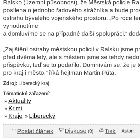
Ralsko (územní působnost), že Městská policie Ra
posílena o jednoho řadového strážníka a bude pr
ostrahu bývalého vojenského prostoru. „Po roce te
vyhodnotíme
a domluvíme se na případné další spolupráci,“ do
„Zajištění ostrahy městskou policií v Ralsku jsme p
před dvěma lety, ale s městem jsme se tehdy nedom
příspěvku, teď se to podařilo. Domnívám se, že je
pro kraj i město,“ říká hejtman Martin Půta.
Zdroj:
Liberecký kraj
Tématické zařazení:
Aktuality
»
Krimi
»
Kraje
Liberecký
»
»
Diskuse
Poslat článek
Tisk
Autor:
(0)