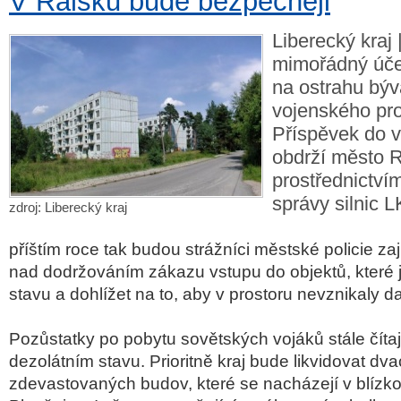
V Ralsku bude bezpečněji
Liberecký kraj 
mimořádný úče
na ostrahu býv
vojenského pro
Příspěvek do 
obdrží město 
prostřednictví
správy silnic L
zdroj: Liberecký kraj
příštím roce tak budou strážníci městské policie za
nad dodržováním zákazu vstupu do objektů, které j
stavu a dohlížet na to, aby v prostoru nevznikaly da
Pozůstatky po pobytu sovětských vojáků stále čítaj
dezolátním stavu. Prioritně kraj bude likvidovat dva
zdevastovaných budov, které se nacházejí v blízko