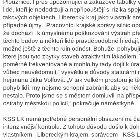
Ploužnice. I přes upozorňující a zákazové tabulky 
lidé, kteří je nedodržují a nepřipouštějí si rizika s
takových objektech. Liberecký kraj jako vlastník a
případné újmy. „Pracovníci krajské správy silnic op
že dochází i k úmyslnému poškozování výstrah př
těchto budov a někteří lidé pravděpodobně hledají,
možné ještě z těchto ruin odnést. Bohužel pohybují 
které jsou tyto zbytky staveb atraktivním lákadlem. 
poměrně frekventované a mohlo by tady dojít k úraz
vůbec neuvědomují,“ vysvětluje důvody statutární
hejtmana Jitka Volfová. „V tak velkém prostoru je t
pohyb lidí, my nejsme schopni zabránit, aby se n
nestalo. Proto jsme se s městem domluvili na přísp
ostrahy městskou policií,“ pokračuje náměstkyně.
KSS LK nemá potřebné personální obsazení na čas
intenzivnější kontrolu. Z tohoto důvodu došlo k do
vlastníkem - Libereckým krajem, správcem - KSS