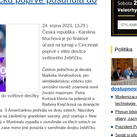
24. srpna 2023, 13.29 |
Česká republika - Karolína
Muchová je po finálové
účasti na turnaji v Cincinnati
Politika
poprvé v elitní desítce
světového žebříčku.
Českou jedničkou je devátá
Markéta Vondroušová, pro
wimbledonskou vítězku toto
umístění rovněž znamená nové
dostupnost
životní maximum. Petra
 do světové desítky
Modernizace
Kvitová klesla na jedenácté a
technologie 
Barbora Krejčíková na dvanácté
a. S Američankou prohrála ve dvou setech. Navzdory
Přesun lids
a na závěrečný grandslam sezony, jenž startuje v New
obavy, zazn
i v Montrealu vypadla v osmifinále ve třech setech se
Prezident Pe
 zase mimo jiné porazila v semifinále dvojku žebříčku
Senát si př