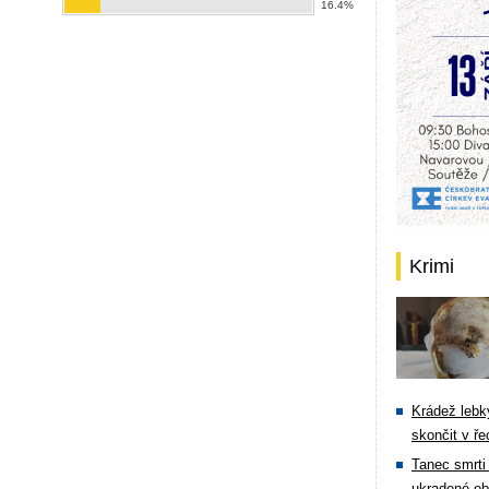
16.4%
Krimi
Krádež lebky
skončit v ře
Tanec smrti 
ukradené ob