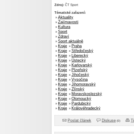
Zdroj:
ČT Sport
Tématické zařazení:
Aktuality
»
Zajímavosti
»
Kultura
»
Sport
»
Zdraví
»
Sport aktuálně
»
Kraje
Praha
»
»
Kraje
Středočeský
»
»
Kraje
Liberecký
»
»
Kraje
Ústecký
»
»
Kraje
Karlovarský
»
»
Kraje
Plzeňský
»
»
Kraje
Jihočeský
»
»
Kraje
Vysočina
»
»
Kraje
Jihomoravský
»
»
Kraje
Zlínský
»
»
Kraje
Moravskoslezský
»
»
Kraje
Olomoucký
»
»
Kraje
Pardubický
»
»
Kraje
Královéhradecký
»
»
Poslat článek
Diskuse
T
(0)