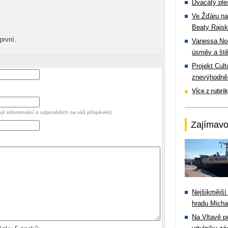
Dvacátý ple
Ve Žďáru na
Beaty Rajsk
první.
Vanessa Noe
úsměv a ště
Projekt Cul
znevýhodněn
Více z rubri
 být informování o odpovědích na váš příspěvek)
Zajímavo
Nejšikmější
hradu Michal
Na Vltavě p