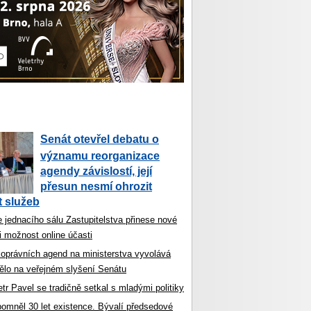
Senát otevřel debatu o
významu reorganizace
agendy závislostí, její
přesun nesmí ohrozit
 služeb
 jednacího sálu Zastupitelstva přinese nové
i možnost online účasti
koprávních agend na ministerstva vyvolává
ělo na veřejném slyšení Senátu
tr Pavel se tradičně setkal s mladými politiky
ipomněl 30 let existence. Bývalí předsedové