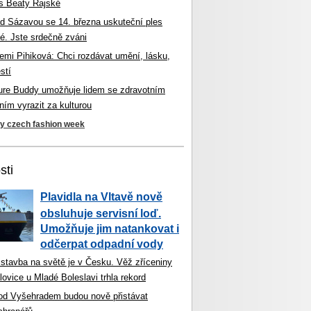
s Beaty Rajské
d Sázavou se 14. března uskuteční ples
é. Jste srdečně zváni
mi Pihiková: Chci rozdávat umění, lásku,
stí
ture Buddy umožňuje lidem se zdravotním
ím vyrazit za kulturou
ky czech fashion week
sti
Plavidla na Vltavě nově
obsluhuje servisní loď.
Umožňuje jim natankovat i
odčerpat odpadní vody
 stavba na světě je v Česku. Věž zříceniny
ovice u Mladé Boleslavi trhla rekord
od Vyšehradem budou nově přistávat