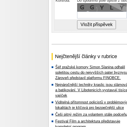
Kontrola:
Do spodního pole opište z ob
Nejčtenější články v rubrice
Šéf pražské komory Simon Slanina odhalil
spletitou cestu do nejvyšších pater byznys
Zároveň představil platformu FINOBCE.
Nejnáročnější techniky kraslic jsou slámov
a batikování. V Libotenicích vystavují tisíc
vajíček
Viditelná přítomnost policistů v problémový
lokalitách je klíčová pro bezpečnější ulice
Češi pitný režim za volantem stále podceňu
Festival Film a architektura představuje
kompletní program