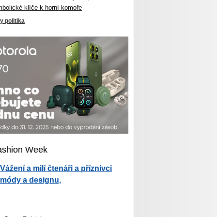
mbolické klíče k horní komoře
y politika
ashion Week
Vážení a milí čtenáři a příznivci
módy a designu,