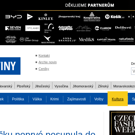
Kontakt
Archiv novin
Dn
Ceníky
lovarský
Plzeňský
Jihočeský
Vysočina
Jihomoravský
Zlínský
Moravskoslez
ek
Politika
Válka
Krimi
Zajímavosti
Volby
Kultura
S
2014
Reality
Cestování
Volby 2013
Technika
Charita
Os
čku poprvé posunula do