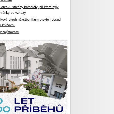
chranářů
l opravu střechy katedrály, při které byly
hránky se vzkazy
dkový okruh návštěvníkům otevře i dosud
u knihovnu
ky zajímavosti