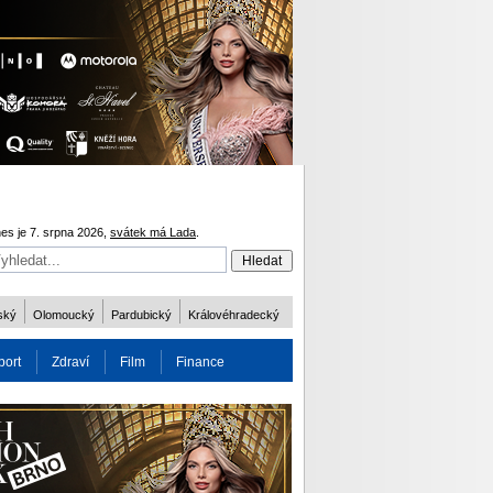
es je 7. srpna 2026,
svátek má Lada
.
ský
Olomoucký
Pardubický
Královéhradecký
port
Zdraví
Film
Finance
obnost
Více
ODM 2016