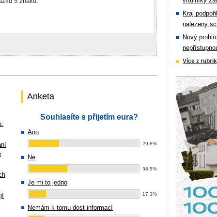
vrtulníky zá
rázku 5 znaků:
Kraj podpoři
nalezeny sc
Nový prohlí
nepřístupno
Více z rubri
Anketa
Souhlasíte s přijetím eura?
u.
Ano
ání
29.8%
e
Ne
36.5%
ch
Je mi to jedno
17.3%
jí
Nemám k tomu dost informací