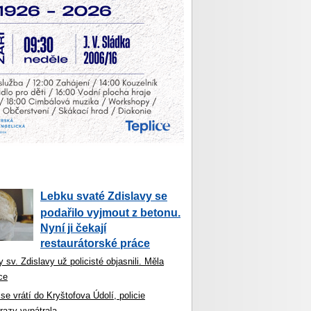
Lebku svaté Zdislavy se
podařilo vyjmout z betonu.
Nyní ji čekají
restaurátorské práce
 sv. Zdislavy už policisté objasnili. Měla
ce
se vrátí do Kryštofova Údolí, policie
razy vypátrala