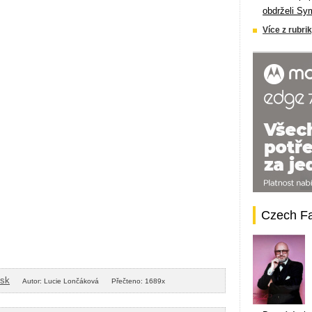
obdrželi Sy
Více z rubrik
Czech F
isk
Autor: Lucie Lončáková
Přečteno: 1689x