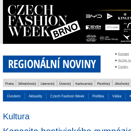
Kontakt
Archiv n
Ceníky
Praha
Středočeský
Liberecký
Ústecký
Karlovarský
Plzeňský
Jihočeský
Úvodem
Aktuality
Czech Fashion Week
Politika
Válka
Auto
Doprava
Zvířata
ZOH Soči 2014
Reality
Cestován
Kultura
Rozhovory