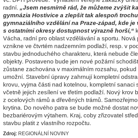
radní.
„Jsem nesmírně rád, že můžeme zvýšit ka
gymnázia Hostivice a zlepšit tak alespoň troch
gymnaziálního vzdělání na Praze-západ, kde je 
s ostatními okresy dostupnost výrazně horší,“
k
Vácha, radní pro oblast vzdělávání a sportu. Nová
vznikne ve čtvrtém nadzemním podlaží, resp. v pod
stavbu jednoduchého charakteru, která nebude čle
objekty. Postaveno bude jen nové požární schodišt
zůstane zachována v maximálním rozsahu, pokud t
umožní. Stavební úpravy zahrnují kompletní odstr
krovu, vyjma části nad kotelnou, kompletní sanaci 
včetně jejich zesílení ve třetím podlaží. Nový krov
z ocelových rámů a dřevěných trámů. Samozřejmos
krytina. Do nového patra se bude možné dostat n
bezbariérovým výtahem. Kraj, coby zřizovatel střed
stavbu platit z vlastního rozpočtu.
Zdroj:
REGIONÁLNÍ NOVINY