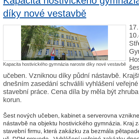
Kapacita hostivického gymnázi
díky nové vestavbě
17.
10.
Stř
Gy
Hos
Kapacita hostivického gymnázia naroste díky nové vestavbě
šes
učeben. Vzniknou díky půdní nástavbě. Krajš
dnešním zasedání schválili vyhlášení veřejn
stavební práce. Cena díla by měla být zhruba
korun.
Šest nových učeben, kabinet a serverovna vznikne
nástavbě na objektu hostivického gymnázia. Kraj z
stavební firmu, která zakázku za bezmála pětapad
vč. DPH provede. Vyhlášení veřejné zakázky dnes s