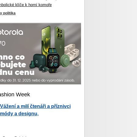
mbolické klíče k horní komoře
y politika
ashion Week
Vážení a milí čtenáři a příznivci
módy a designu,