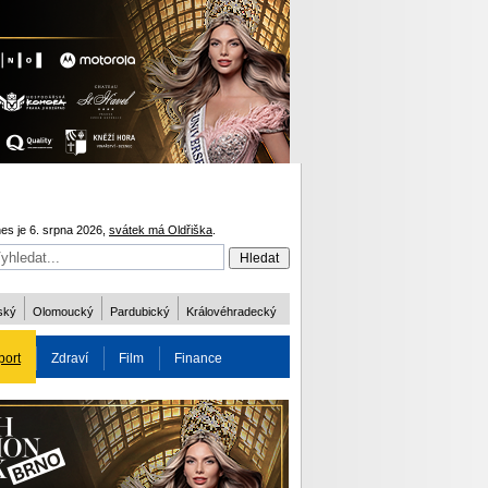
es je 6. srpna 2026,
svátek má Oldřiška
.
ský
Olomoucký
Pardubický
Královéhradecký
port
Zdraví
Film
Finance
obnost
Více
ODM 2016