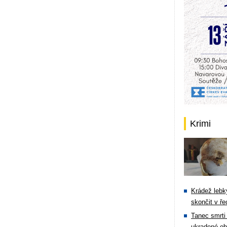
Krimi
Krádež lebky
skončit v ře
Tanec smrti 
ukradené ob