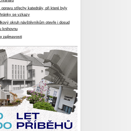
chranářů
l opravu střechy katedrály, při které byly
hránky se vzkazy
dkový okruh návštěvníkům otevře i dosud
u knihovnu
ky zajímavosti