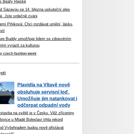
s Beaty Rajské
d Sázavou se 14. března uskuteční ples
é. Jste srdečně zváni
mi Pihiková: Chci rozdávat umění, lásku,
stí
ture Buddy umožňuje lidem se zdravotním
ím vyrazit za kulturou
ky czech fashion week
sti
Plavidla na Vltavě nově
obsluhuje servisní loď.
Umožňuje jim natankovat i
odčerpat odpadní vody
 stavba na světě je v Česku. Věž zříceniny
ovice u Mladé Boleslavi trhla rekord
od Vyšehradem budou nově přistávat