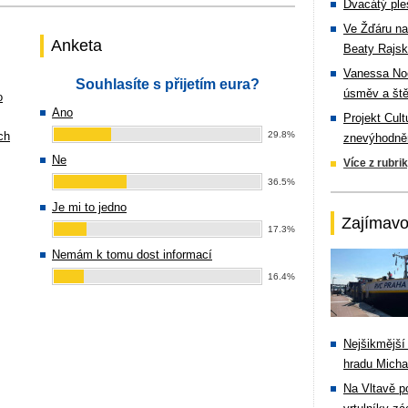
Dvacátý ple
Ve Žďáru na
Anketa
Beaty Rajsk
Vanessa Noe
Souhlasíte s přijetím eura?
úsměv a ště
o
Ano
Projekt Cul
ch
29.8%
znevýhodněn
Ne
Více z rubri
36.5%
Je mi to jedno
Zajímavo
17.3%
Nemám k tomu dost informací
16.4%
Nejšikmější
hradu Michal
Na Vltavě p