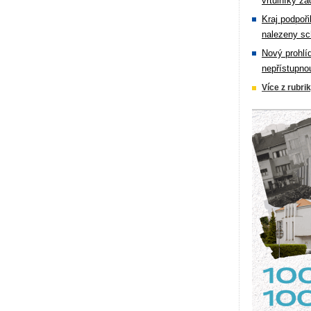
vrtulníky zá
Kraj podpoři
nalezeny sc
Nový prohlí
nepřístupno
Více z rubri