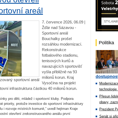
rtovní areál
7. července 2026, 06.09 |
Žďár nad Sázavou -
Sportovní areál
Bouchalky prošel
Politika
rozsáhlou modernizací.
Rekonstrukce
fotbalového stadionu,
tenisových kurtů a
navazujících sportovišť
vyšla přibližně na 93
dostupnost
milionů korun. Kraj
zovaný sportovní areál
Vysočina na projekt
Modernizace
ovní infrastruktura částkou 40 milionů korun.
technologie 
Přesun lids
ínky pro děti, mládež i sportovní kluby. Podpora
obavy, zazn
priority, protože investice do sportovní infrastruktury
lu i rozvoje místních komunit,“ uvedl hejtman Kraje
Prezident Pe
ostní otevření zrekonstruovaného areálu první
Senát si př