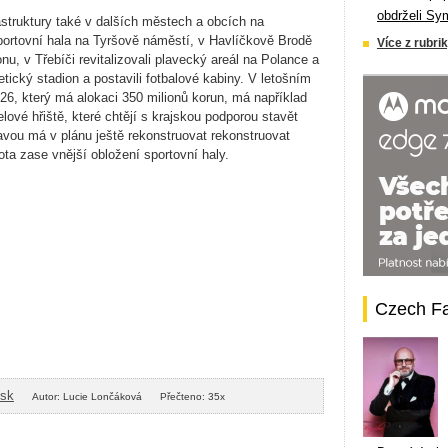
obdrželi Sy
astruktury také v dalších městech a obcích na
portovní hala na Tyršově náměstí, v Havlíčkově Brodě
Více z rubrik
nu, v Třebíči revitalizovali plavecký areál na Polance a
tický stadion a postavili fotbalové kabiny. V letošním
026, který má alokaci 350 milionů korun, má například
ové hřiště, které chtějí s krajskou podporou stavět
vou má v plánu ještě rekonstruovat rekonstruovat
ota zase vnější obložení sportovní haly.
Czech F
isk
Autor: Lucie Lončáková
Přečteno: 35x