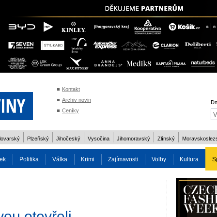
Kontakt
Archiv novin
Dn
Ceníky
lovarský
Plzeňský
Jihočeský
Vysočina
Jihomoravský
Zlínský
Moravskoslez
ek
Politika
Válka
Krimi
Zajímavosti
Volby
Kultura
S
2014
Reality
Cestování
Volby 2013
Technika
Charita
Os
ou otevřeli