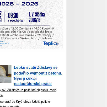
Lebku svaté Zdislavy se
podařilo vyjmout z betonu.
Nyní ji čekají
restaurátorské práce
 sv. Zdislavy už policisté objasnili. Měla
ce
se vrátí do Kryštofova Údolí, policie
razy vypátrala