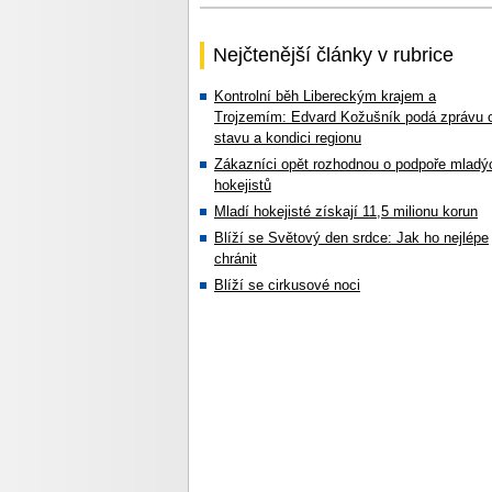
Nejčtenější články v rubrice
Kontrolní běh Libereckým krajem a
Trojzemím: Edvard Kožušník podá zprávu 
stavu a kondici regionu
Zákazníci opět rozhodnou o podpoře mladý
hokejistů
Mladí hokejisté získají 11,5 milionu korun
Blíží se Světový den srdce: Jak ho nejlépe
chránit
Blíží se cirkusové noci