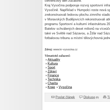
červencový den zúčastnil.
Kraj Vysočina podporuje rozvoj sportovní infr
Vysočině. Například v Humpolci roste nová s
zrekonstruovali ledovou plochu zimního stadio
v Moravských Budějovicích rekonstruovali atle
programu Sportovní a kulturní infastruktura 2
Batelov schválených deset milionů na víceúčel
také ve Světlé nad Sázavou, a Žďár nad Sáza
fotbalovou tribunu a místní tělovýchovná jedn
Zdroj:
www.kr-vysocina.cz
Tématické zařazení:
Aktuality
»
Kultura
»
Sport
»
Zdraví
»
Finance
»
Technika
»
Charita
»
Kraje
Vysočina
»
»
Poslat článek
Diskuse
T
(0)