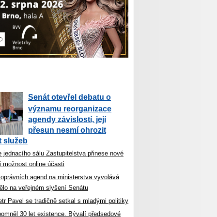
Senát otevřel debatu o
významu reorganizace
agendy závislostí, její
přesun nesmí ohrozit
 služeb
 jednacího sálu Zastupitelstva přinese nové
i možnost online účasti
koprávních agend na ministerstva vyvolává
ělo na veřejném slyšení Senátu
tr Pavel se tradičně setkal s mladými politiky
ipomněl 30 let existence. Bývalí předsedové