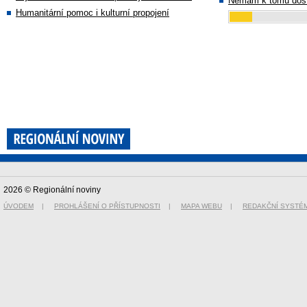
Nemám k tomu dost
Humanitární pomoc i kulturní propojení
2026 © Regionální noviny
ÚVODEM
|
PROHLÁŠENÍ O PŘÍSTUPNOSTI
|
MAPA WEBU
|
REDAKČNÍ SYSTÉ