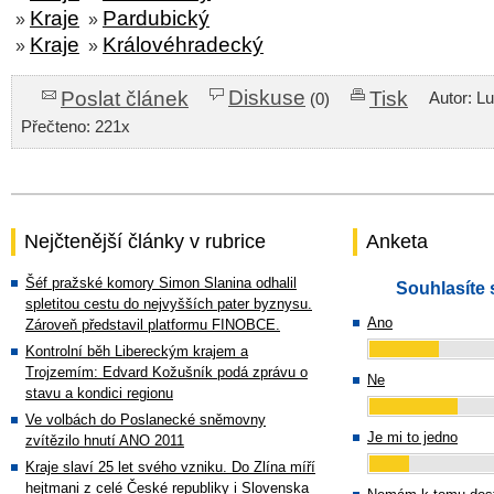
Kraje
Pardubický
»
»
Kraje
Královéhradecký
»
»
Diskuse
Poslat článek
Tisk
Autor: L
(0)
Přečteno: 221x
Nejčtenější články v rubrice
Anketa
Šéf pražské komory Simon Slanina odhalil
Souhlasíte 
spletitou cestu do nejvyšších pater byznysu.
Ano
Zároveň představil platformu FINOBCE.
Kontrolní běh Libereckým krajem a
Trojzemím: Edvard Kožušník podá zprávu o
Ne
stavu a kondici regionu
Ve volbách do Poslanecké sněmovny
Je mi to jedno
zvítězilo hnutí ANO 2011
Kraje slaví 25 let svého vzniku. Do Zlína míří
hejtmani z celé České republiky i Slovenska