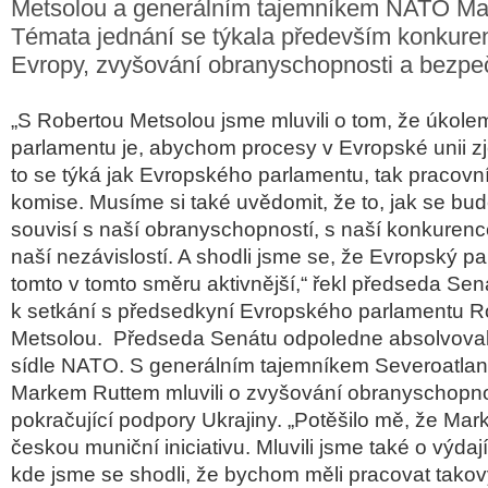
Metsolou a generálním tajemníkem NATO Ma
Témata jednání se týkala především konkure
Evropy, zvyšování obranyschopnosti a bezpeč
„S Robertou Metsolou jsme mluvili o tom, že úkol
parlamentu je, abychom procesy v Evropské unii z
to se týká jak Evropského parlamentu, tak pracov
komise. Musíme si také uvědomit, že to, jak se bu
souvisí s naší obranyschopností, s naší konkuren
naší nezávislostí. A shodli jsme se, že Evropský p
tomto v tomto směru aktivnější,“ řekl předseda Sená
k setkání s předsedkyní Evropského parlamentu R
Metsolou. Předseda Senátu odpoledne absolvoval 
sídle NATO. S generálním tajemníkem Severoatlant
Markem Ruttem mluvili o zvyšování obranyschopnost
pokračující podpory Ukrajiny. „Potěšilo mě, že Mark
českou muniční iniciativu. Mluvili jsme také o výda
kde jsme se shodli, že bychom měli pracovat tak