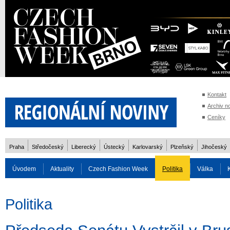
Kontakt
Archiv n
Ceníky
Praha
Středočeský
Liberecký
Ústecký
Karlovarský
Plzeňský
Jihočeský
Úvodem
Aktuality
Czech Fashion Week
Politika
Válka
Auto
Doprava
Zvířata
ZOH Soči 2014
Reality
Cestován
Politika
Rozhovory