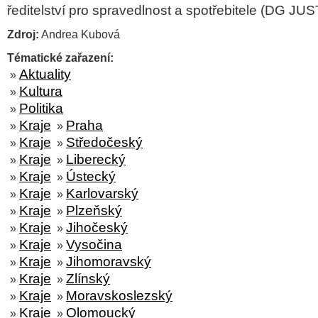
ředitelství pro spravedlnost a spotřebitele (DG JUS
Zdroj:
Andrea Kubová
Tématické zařazení:
Aktuality
»
Kultura
»
Politika
»
Kraje
Praha
»
»
Kraje
Středočeský
»
»
Kraje
Liberecký
»
»
Kraje
Ústecký
»
»
Kraje
Karlovarský
»
»
Kraje
Plzeňský
»
»
Kraje
Jihočeský
»
»
Kraje
Vysočina
»
»
Kraje
Jihomoravský
»
»
Kraje
Zlínský
»
»
Kraje
Moravskoslezský
»
»
Kraje
Olomoucký
»
»