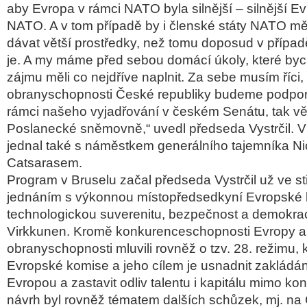
aby Evropa v rámci NATO byla silnější – silnější E
NATO. A v tom případě by i členské státy NATO mě
dávat větší prostředky, než tomu doposud v přípa
je. A my máme před sebou domácí úkoly, které by
zájmu měli co nejdříve naplnit. Za sebe musím říci,
obranyschopnosti České republiky budeme podporov
rámci našeho vyjadřování v českém Senátu, tak věř
Poslanecké sněmovně,“ uvedl předseda Vystrčil. 
jednal také s náměstkem generálního tajemníka N
Catsarasem.
Program v Bruselu začal předseda Vystrčil už ve st
jednáním s výkonnou místopředsedkyní Evropské 
technologickou suverenitu, bezpečnost a demokra
Virkkunen. Kromě konkurenceschopnosti Evropy a
obranyschopnosti mluvili rovněž o tzv. 28. režimu, 
Evropské komise a jeho cílem je usnadnit zakládán
Evropou a zastavit odliv talentu i kapitálu mimo kon
návrh byl rovněž tématem dalších schůzek, mj. na